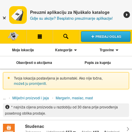
Preuzmi aplikaciju za Njuškalo kataloge
Gdje su akcije? Besplatno preuzimanje aplikacije!
PREDAJ OGLAS
Moja lokacija
Kategorije
Trgovine
Obavijesti o akcijama
Popis za kupnju
Tvoja lokacija postavljena je automatski. Ako nije točna,
možeš ju promijeniti
.
Mliječni proizvodi i jaja
Margarin, maslac, mast
* najniža cijena proizvoda u razdoblju od 30 dana prije provođenja
posebnog oblika prodaje.
Studenac
Zatvoreno
Udaljenost:
Akcije:
katalozi