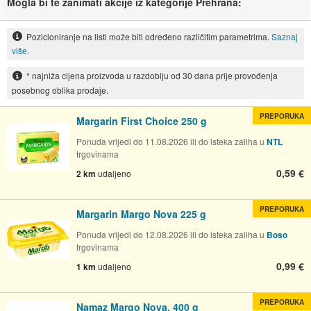
Mogla bi te zanimati akcije iz kategorije Prehrana:
Pozicioniranje na listi može biti određeno različitim parametrima.
Saznaj
više.
* najniža cijena proizvoda u razdoblju od 30 dana prije provođenja
posebnog oblika prodaje.
PREPORUKA
Margarin First Choice 250 g
Ponuda vrijedi do 11.08.2026 ili do isteka zaliha u
NTL
trgovinama
0,59 €
2 km
udaljeno
PREPORUKA
Margarin Margo Nova 225 g
Ponuda vrijedi do 12.08.2026 ili do isteka zaliha u
Boso
trgovinama
0,99 €
1 km
udaljeno
PREPORUKA
Namaz Margo Nova, 400 g