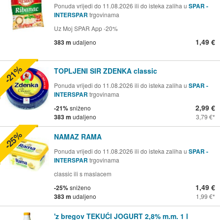
Ponuda vrijedi do 11.08.2026 ili do isteka zaliha u
SPAR -
INTERSPAR
trgovinama
Uz Moj SPAR App -20%
1,49 €
383 m
udaljeno
-21%
TOPLJENI SIR ZDENKA classic
Ponuda vrijedi do 11.08.2026 ili do isteka zaliha u
SPAR -
INTERSPAR
trgovinama
2,99 €
-21%
sniženo
383 m
udaljeno
3,79 €
-25%
NAMAZ RAMA
Ponuda vrijedi do 11.08.2026 ili do isteka zaliha u
SPAR -
INTERSPAR
trgovinama
classic ili s maslacem
1,49 €
-25%
sniženo
383 m
udaljeno
1,99 €
'z bregov TEKUĆI JOGURT 2,8% m.m. 1 l