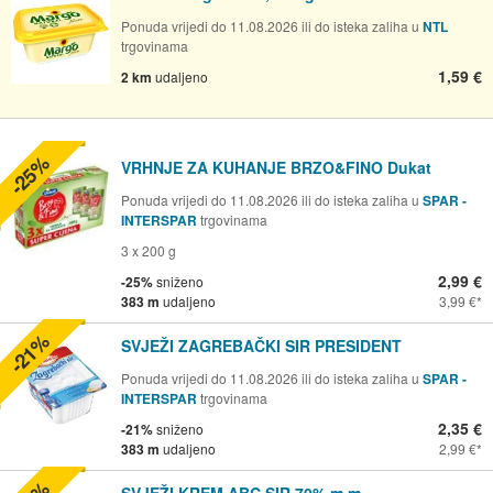
Ponuda vrijedi do 11.08.2026 ili do isteka zaliha u
NTL
trgovinama
1,59 €
2 km
udaljeno
-25%
VRHNJE ZA KUHANJE BRZO&FINO Dukat
Ponuda vrijedi do 11.08.2026 ili do isteka zaliha u
SPAR -
INTERSPAR
trgovinama
3 x 200 g
2,99 €
-25%
sniženo
383 m
udaljeno
3,99 €
-21%
SVJEŽI ZAGREBAČKI SIR PRESIDENT
Ponuda vrijedi do 11.08.2026 ili do isteka zaliha u
SPAR -
INTERSPAR
trgovinama
2,35 €
-21%
sniženo
383 m
udaljeno
2,99 €
SVJEŽI KREM ABC SIR 70% m.m.