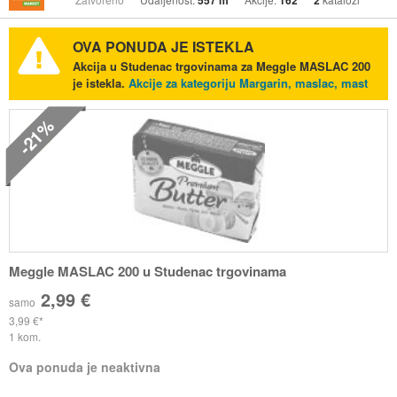
557 m
162
2
OVA PONUDA JE ISTEKLA
Akcija u Studenac trgovinama za Meggle MASLAC 200
je istekla.
Akcije za kategoriju Margarin, maslac, mast
-21%
Meggle MASLAC 200 u Studenac trgovinama
2,99 €
samo
3,99 €
1 kom.
Ova ponuda je neaktivna