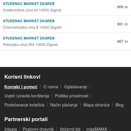
STUDENAC MARKET ZAGREB
606 m
Draškovićeva ulica 40 10000 Zagreb
STUDENAC MARKET ZAGREB
651 m
Ćirilometodska ulica 8 10000 Zagreb
STUDENAC MARKET ZAGREB
667 m
Petrinjska ulica 26A 10000 Zagreb
Korisni linkovi
Kontakt i pomoć
O nama
Oglašavanje
Uvjeti i pravila korištenja
Politika privatnosti
Podešavanje kolačića
Način plaćanja
Mapa stranica
Blog
Partnerski portali
24sata
Poslovni dnevnik
Večernji list
missMAMA