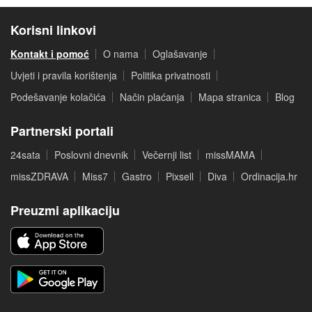
Korisni linkovi
Kontakt i pomoć
O nama
Oglašavanje
Uvjeti i pravila korištenja
Politika privatnosti
Podešavanje kolačića
Način plaćanja
Mapa stranica
Blog
Partnerski portali
24sata
Poslovni dnevnik
Večernji list
missMAMA
missZDRAVA
Miss7
Gastro
Pixsell
Diva
Ordinacija.hr
Preuzmi aplikaciju