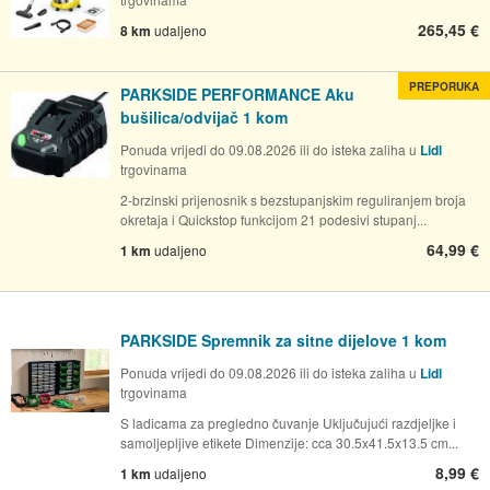
265,45 €
8 km
udaljeno
PREPORUKA
PARKSIDE PERFORMANCE Aku
bušilica/odvijač 1 kom
Ponuda vrijedi do 09.08.2026 ili do isteka zaliha u
Lidl
trgovinama
2-brzinski prijenosnik s bezstupanjskim reguliranjem broja
okretaja i Quickstop funkcijom 21 podesivi stupanj...
64,99 €
1 km
udaljeno
PARKSIDE Spremnik za sitne dijelove 1 kom
Ponuda vrijedi do 09.08.2026 ili do isteka zaliha u
Lidl
trgovinama
S ladicama za pregledno čuvanje Uključujući razdjeljke i
samoljepljive etikete Dimenzije: cca 30.5x41.5x13.5 cm...
8,99 €
1 km
udaljeno