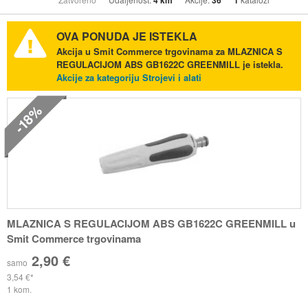
4 km
36
1
OVA PONUDA JE ISTEKLA
Akcija u Smit Commerce trgovinama za MLAZNICA S
REGULACIJOM ABS GB1622C GREENMILL je istekla.
Akcije za kategoriju Strojevi i alati
-18%
MLAZNICA S REGULACIJOM ABS GB1622C GREENMILL u
Smit Commerce trgovinama
2,90 €
samo
3,54 €
1 kom.