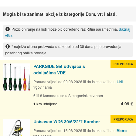
Mogla bi te zanimati akcije iz kategorije Dom, vrt i alati:
Pozicioniranje na listi može biti određeno različitim parametrima.
Saznaj
više.
* najniža cijena proizvoda u razdoblju od 30 dana prije provođenja
posebnog oblika prodaje.
PREPORUKA
PARKSIDE Set odvijača s
odvijačima VDE
Ponuda vrijedi do 09.08.2026 ili do isteka zaliha u
Lidl
trgovinama
6 ili 8 komada u setu S magnetskim vrhom
4,99 €
1 km
udaljeno
PREPORUKA
Usisavač WD6 30/6/22/T Karcher
Ponuda vrijedi do 16.08.2026 ili do isteka zaliha u
Metro
trgovinama