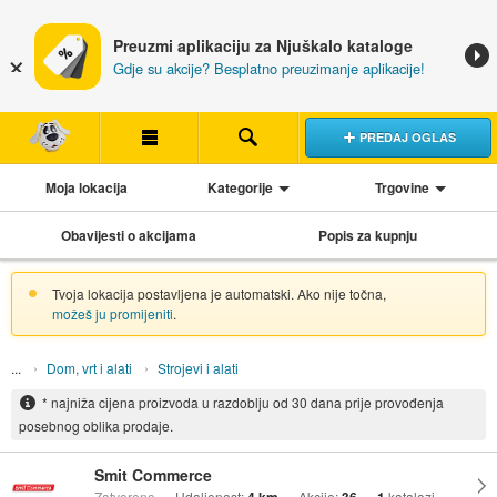
Preuzmi aplikaciju za Njuškalo kataloge
Gdje su akcije? Besplatno preuzimanje aplikacije!
PREDAJ OGLAS
Moja lokacija
Kategorije
Trgovine
Obavijesti o akcijama
Popis za kupnju
Tvoja lokacija postavljena je automatski. Ako nije točna,
možeš ju promijeniti
.
Dom, vrt i alati
Strojevi i alati
* najniža cijena proizvoda u razdoblju od 30 dana prije provođenja
posebnog oblika prodaje.
Smit Commerce
Zatvoreno
Udaljenost:
Akcije:
katalozi