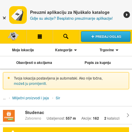
Preuzmi aplikaciju za Njuškalo kataloge
Gdje su akcije? Besplatno preuzimanje aplikacije!
PREDAJ OGLAS
Moja lokacija
Kategorije
Trgovine
Obavijesti o akcijama
Popis za kupnju
Tvoja lokacija postavljena je automatski. Ako nije točna,
možeš ju promijeniti
.
Mliječni proizvodi i jaja
Sir
Studenac
Zatvoreno
Udaljenost:
557 m
Akcije:
162
2
katalozi