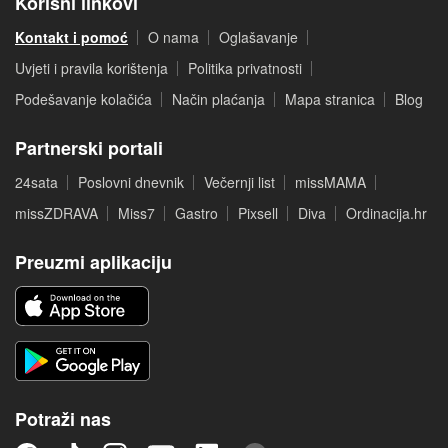
Korisni linkovi
Kontakt i pomoć
O nama
Oglašavanje
Uvjeti i pravila korištenja
Politika privatnosti
Podešavanje kolačića
Način plaćanja
Mapa stranica
Blog
Partnerski portali
24sata
Poslovni dnevnik
Večernji list
missMAMA
missZDRAVA
Miss7
Gastro
Pixsell
Diva
Ordinacija.hr
Preuzmi aplikaciju
Potraži nas