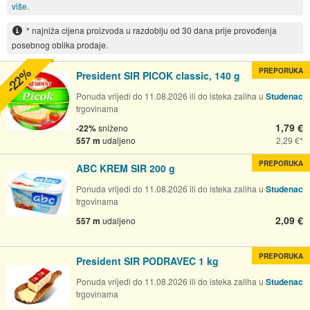
više.
* najniža cijena proizvoda u razdoblju od 30 dana prije provođenja
posebnog oblika prodaje.
-22%
PREPORUKA
President SIR PICOK classic, 140 g
Ponuda vrijedi do 11.08.2026 ili do isteka zaliha u
Studenac
trgovinama
1,79 €
-22%
sniženo
557 m
udaljeno
2,29 €
PREPORUKA
ABC KREM SIR 200 g
Ponuda vrijedi do 11.08.2026 ili do isteka zaliha u
Studenac
trgovinama
2,09 €
557 m
udaljeno
PREPORUKA
President SIR PODRAVEC 1 kg
Ponuda vrijedi do 11.08.2026 ili do isteka zaliha u
Studenac
trgovinama