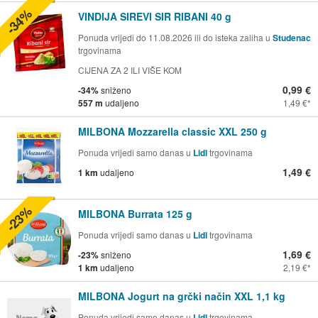
-34%
VINDIJA SIREVI SIR RIBANI 40 g
Ponuda vrijedi do 11.08.2026 ili do isteka zaliha u
Studenac
trgovinama
CIJENA ZA 2 ILI VIŠE KOM
0,99 €
-34%
sniženo
557 m
udaljeno
1,49 €
MILBONA Mozzarella classic XXL 250 g
Ponuda vrijedi samo danas u
Lidl
trgovinama
1,49 €
1 km
udaljeno
-23%
MILBONA Burrata 125 g
Ponuda vrijedi samo danas u
Lidl
trgovinama
1,69 €
-23%
sniženo
1 km
udaljeno
2,19 €
MILBONA Jogurt na grčki način XXL 1,1 kg
Ponuda vrijedi samo danas u
Lidl
trgovinama