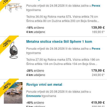
Ponuda vrijedi do 24.08.2026 ili do isteka zaliha u
Pevex
trgovinama
Težina 36,00 kg Robna marka STIL Visina artikla 76 cm
Širina artikla 80 cm Dužina artikla 200 cm Boja Smeđa...
139,99 €
-18%
sniženo
4 km
udaljeno
169,90 €
-28%
Metalna stolica viseća Stil Sphere 1 kom
Ponuda vrijedi do 24.08.2026 ili do isteka zaliha u
Pevex
trgovinama
Težina 27,00 kg Robna marka STIL Visina artikla 196 cm
Širina artikla 104 cm Dužina artikla 104 cm Boja Siva...
179,99 €
-28%
sniženo
4 km
udaljeno
249,90 €
-40%
Rovigo vrtni set metal
Ponuda vrijedi do 20.08.2026 ili do isteka zaliha u
Emmezeta
trgovinama
419,99 €
-40%
sniženo
5 km
udaljeno
699,99 €