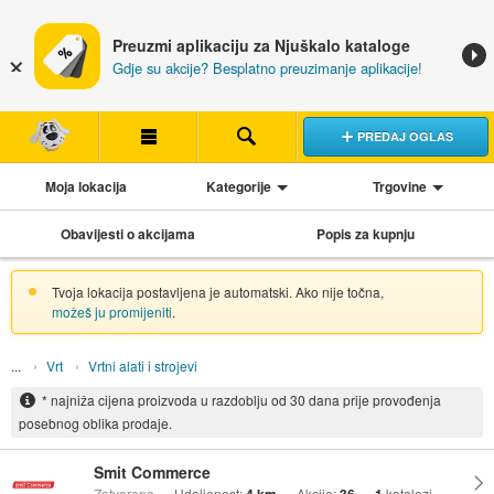
Preuzmi aplikaciju za Njuškalo kataloge
Gdje su akcije? Besplatno preuzimanje aplikacije!
PREDAJ OGLAS
Moja lokacija
Kategorije
Trgovine
Obavijesti o akcijama
Popis za kupnju
Tvoja lokacija postavljena je automatski. Ako nije točna,
možeš ju promijeniti
.
Vrt
Vrtni alati i strojevi
* najniža cijena proizvoda u razdoblju od 30 dana prije provođenja
posebnog oblika prodaje.
Smit Commerce
Zatvoreno
Udaljenost:
Akcije:
katalozi