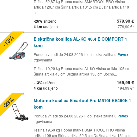
Težina 52,87 kg Robna marka SMARTOOL PRO Visina
artikla 120.7 cm Širina artikla 101.5 cm Dužina artikla 140
cm...
579,90 €
-26%
sniženo
4 km
udaljeno
779,90 €
-13%
Električna kosilica AL-KO 40.4 E COMFORT 1
kom
Ponuda vrijedi do 24.08.2026 ili do isteka zaliha u
Pevex
trgovinama
Težina 19,20 kg Robna marka AL-KO Visina artikla 105 cm
Širina artikla 45 cm Dužina artikla 130 cm Bočno...
169,99 €
-13%
sniženo
4 km
udaljeno
194,99 €
-28%
Motorna kosilica Smartool Pro M510I-BS450E 1
kom
Ponuda vrijedi do 24.08.2026 ili do isteka zaliha u
Pevex
trgovinama
Težina 19,60 kg Robna marka SMARTOOL PRO Visina
artikla 109 cm Širina artikla 52.5 cm Dužina artikla 131 cm...