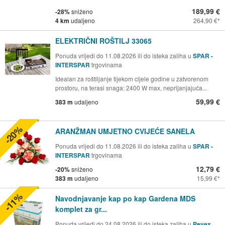
189,99 €
-28%
sniženo
4 km
udaljeno
264,90 €
ELEKTRIČNI ROŠTILJ 33065
Ponuda vrijedi do 11.08.2026 ili do isteka zaliha u
SPAR -
INTERSPAR
trgovinama
Idealan za roštiljanje tijekom cijele godine u zatvorenom
prostoru, na terasi snaga: 2400 W max, neprijanjajuća...
59,99 €
383 m
udaljeno
-20%
ARANŽMAN UMJETNO CVIJEĆE SANELA
Ponuda vrijedi do 11.08.2026 ili do isteka zaliha u
SPAR -
INTERSPAR
trgovinama
12,79 €
-20%
sniženo
383 m
udaljeno
15,99 €
-11%
Navodnjavanje kap po kap Gardena MDS
komplet za gr...
Ponuda vrijedi do 24.08.2026 ili do isteka zaliha u
Pevex