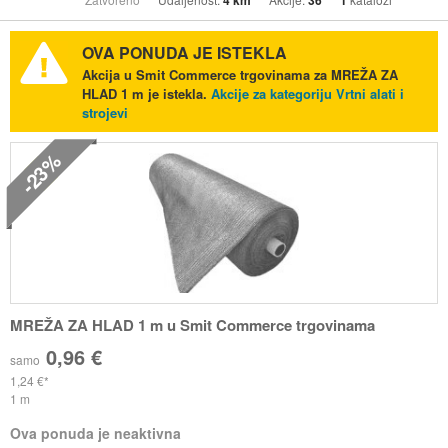
4 km
36
1
OVA PONUDA JE ISTEKLA
Akcija u Smit Commerce trgovinama za MREŽA ZA
HLAD 1 m je istekla.
Akcije za kategoriju Vrtni alati i
strojevi
-23%
MREŽA ZA HLAD 1 m u Smit Commerce trgovinama
0,96 €
samo
1,24 €
1 m
Ova ponuda je neaktivna