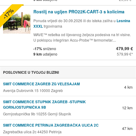
-17%
Rostilj na ugljen PRO22K-CART-3 s kolicima
Ponuda vrijedi do 30.09.2026 ili do isteka zaliha u
Lesnina
XXXL
trgovinama
WAVE™ rešetka od lijevanog željeza podesiva na tri visine.
U poklopcu integriran Accu-Probe™ termometar....
479,99 €
-17%
sniženo
9 km
udaljeno
579,99 €
POSLOVNICE U TVOJOJ BLIZINI
SMIT COMMERCE ZAGREB ZG VELESAJAM
4 km
Avenija Dubrovnik 15 10000 Zagreb
SMIT COMMERCE STUPNIK ZAGREB -STUPNIK
GORNJOSTUPNIČKA 9B
12 km
Gornjostupnička 9b 10255 Gornji Stupnik
SMIT COMMERCE PETRINJA ZAGREBAČKA ULICA 2C
47 km
Zagrebačka ulica 2c 44250 Petrinja