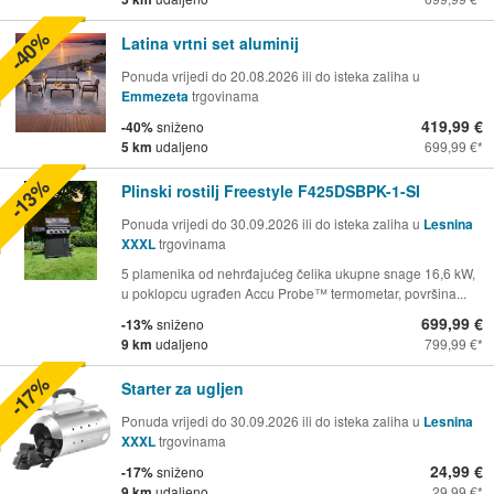
-40%
Latina vrtni set aluminij
Ponuda vrijedi do 20.08.2026 ili do isteka zaliha u
Emmezeta
trgovinama
419,99 €
-40%
sniženo
5 km
udaljeno
699,99 €
-13%
Plinski rostilj Freestyle F425DSBPK-1-SI
Ponuda vrijedi do 30.09.2026 ili do isteka zaliha u
Lesnina
XXXL
trgovinama
5 plamenika od nehrđajućeg čelika ukupne snage 16,6 kW,
u poklopcu ugrađen Accu Probe™ termometar, površina...
699,99 €
-13%
sniženo
9 km
udaljeno
799,99 €
-17%
Starter za ugljen
Ponuda vrijedi do 30.09.2026 ili do isteka zaliha u
Lesnina
XXXL
trgovinama
24,99 €
-17%
sniženo
9 km
udaljeno
29,99 €