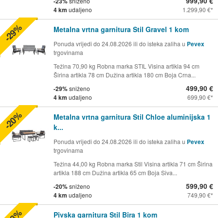
999,90 €
-23%
sniženo
4 km
udaljeno
1.299,90 €
-29%
Metalna vrtna garnitura Stil Gravel 1 kom
Ponuda vrijedi do 24.08.2026 ili do isteka zaliha u
Pevex
trgovinama
Težina 70,90 kg Robna marka STIL Visina artikla 94 cm
Širina artikla 78 cm Dužina artikla 180 cm Boja Crna...
499,90 €
-29%
sniženo
4 km
udaljeno
699,90 €
-20%
Metalna vrtna garnitura Stil Chloe aluminijska 1
k...
Ponuda vrijedi do 24.08.2026 ili do isteka zaliha u
Pevex
trgovinama
Težina 44,00 kg Robna marka Stil Visina artikla 71 cm Širina
artikla 188 cm Dužina artikla 65 cm Boja Siva...
599,90 €
-20%
sniženo
4 km
udaljeno
749,90 €
-18%
Pivska garnitura Stil Bira 1 kom