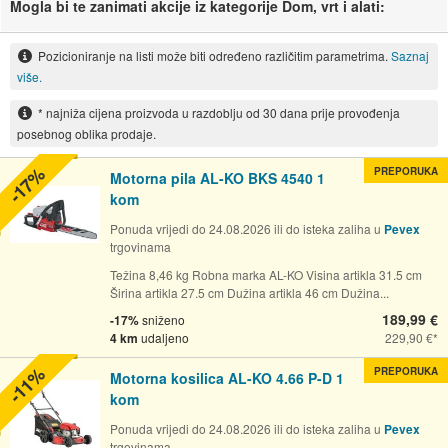
Mogla bi te zanimati akcije iz kategorije Dom, vrt i alati:
Pozicioniranje na listi može biti određeno različitim parametrima.
Saznaj
više.
* najniža cijena proizvoda u razdoblju od 30 dana prije provođenja
posebnog oblika prodaje.
-17%
PREPORUKA
Motorna pila AL-KO BKS 4540 1
kom
Ponuda vrijedi do 24.08.2026 ili do isteka zaliha u
Pevex
trgovinama
Težina 8,46 kg Robna marka AL-KO Visina artikla 31.5 cm
Širina artikla 27.5 cm Dužina artikla 46 cm Dužina...
189,99 €
-17%
sniženo
4 km
udaljeno
229,90 €
-11%
PREPORUKA
Motorna kosilica AL-KO 4.66 P-D 1
kom
Ponuda vrijedi do 24.08.2026 ili do isteka zaliha u
Pevex
trgovinama