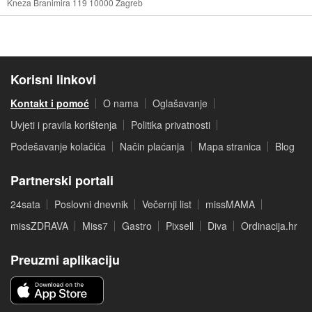
Kneza Branimira 119 10000 Zagreb
Korisni linkovi
Kontakt i pomoć
O nama
Oglašavanje
Uvjeti i pravila korištenja
Politika privatnosti
Podešavanje kolačića
Način plaćanja
Mapa stranica
Blog
Partnerski portali
24sata
Poslovni dnevnik
Večernji list
missMAMA
missZDRAVA
Miss7
Gastro
Pixsell
Diva
Ordinacija.hr
Preuzmi aplikaciju