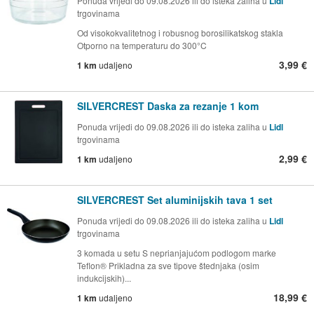
Ponuda vrijedi do 09.08.2026 ili do isteka zaliha u
Lidl
trgovinama
Od visokokvalitetnog i robusnog borosilikatskog stakla
Otporno na temperaturu do 300°C
3,99 €
1 km
udaljeno
SILVERCREST Daska za rezanje 1 kom
Ponuda vrijedi do 09.08.2026 ili do isteka zaliha u
Lidl
trgovinama
2,99 €
1 km
udaljeno
SILVERCREST Set aluminijskih tava 1 set
Ponuda vrijedi do 09.08.2026 ili do isteka zaliha u
Lidl
trgovinama
3 komada u setu S neprianjajućom podlogom marke
Teflon® Prikladna za sve tipove štednjaka (osim
indukcijskih)...
18,99 €
1 km
udaljeno