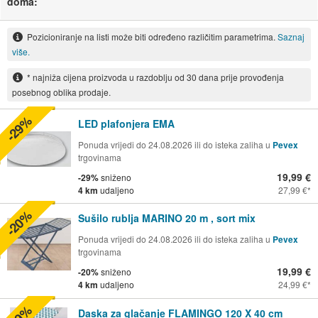
doma:
Pozicioniranje na listi može biti određeno različitim parametrima.
Saznaj
više.
* najniža cijena proizvoda u razdoblju od 30 dana prije provođenja
posebnog oblika prodaje.
-29%
LED plafonjera EMA
Ponuda vrijedi do 24.08.2026 ili do isteka zaliha u
Pevex
trgovinama
19,99 €
-29%
sniženo
4 km
udaljeno
27,99 €
-20%
Sušilo rublja MARINO 20 m , sort mix
Ponuda vrijedi do 24.08.2026 ili do isteka zaliha u
Pevex
trgovinama
19,99 €
-20%
sniženo
4 km
udaljeno
24,99 €
Daska za glačanje FLAMINGO 120 X 40 cm