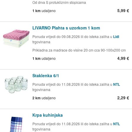
Od drva S protukliznim stopicama
5,99 €
1 km
udaljeno
LIVARNO Plahta s uzorkom 1 kom
Ponuda vrijedi do 09.08.2026 ili do isteka zaliha u
Lidl
trgovinama
Prikladna za madrace do visine 20 cm cca 90-100x200 cm
4,99 €
1 km
udaljeno
Staklenka 6/1
Ponuda vrijedi do 11.08.2026 ili do isteka zaliha u
NTL
trgovinama
2,29 €
2 km
udaljeno
Krpa kuhinjska
Ponuda vrijedi do 11.08.2026 ili do isteka zaliha u
NTL
trgovinama