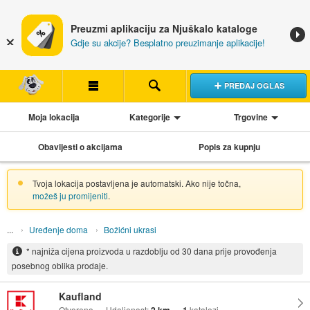
Preuzmi aplikaciju za Njuškalo kataloge
Gdje su akcije? Besplatno preuzimanje aplikacije!
PREDAJ OGLAS
Moja lokacija
Kategorije
Trgovine
Obavijesti o akcijama
Popis za kupnju
Tvoja lokacija postavljena je automatski. Ako nije točna,
možeš ju promijeniti
.
Uređenje doma
Božićni ukrasi
* najniža cijena proizvoda u razdoblju od 30 dana prije provođenja
posebnog oblika prodaje.
Kaufland
Otvoreno
Udaljenost:
katalozi