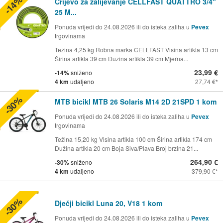
-14%
Crijevo za zalijevanje CELLFAST QUATTRO 3/4"
25 M...
Ponuda vrijedi do 24.08.2026 ili do isteka zaliha u
Pevex
trgovinama
Težina 4,25 kg Robna marka CELLFAST Visina artikla 13 cm
Širina artikla 39 cm Dužina artikla 39 cm Mjerna...
23,99 €
-14%
sniženo
4 km
udaljeno
27,74 €
-30%
MTB bicikl MTB 26 Solaris M14 2D 21SPD 1 kom
Ponuda vrijedi do 24.08.2026 ili do isteka zaliha u
Pevex
trgovinama
Težina 15,20 kg Visina artikla 100 cm Širina artikla 174 cm
Dužina artikla 20 cm Boja Siva/Plava Broj brzina 21...
264,90 €
-30%
sniženo
4 km
udaljeno
379,90 €
-30%
Dječji bicikl Luna 20, V18 1 kom
Ponuda vrijedi do 24.08.2026 ili do isteka zaliha u
Pevex