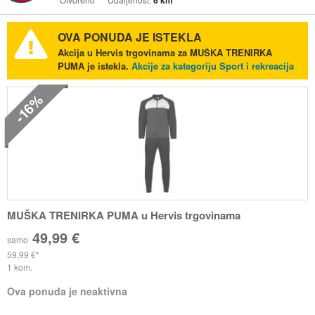
6 km
OVA PONUDA JE ISTEKLA
Akcija u Hervis trgovinama za MUŠKA TRENIRKA
PUMA je istekla.
Akcije za kategoriju Sport i rekreacija
-16%
MUŠKA TRENIRKA PUMA u Hervis trgovinama
49,99 €
samo
59,99 €
1 kom.
Ova ponuda je neaktivna