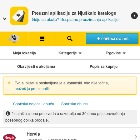
Preuzmi aplikaciju za Njuškalo kataloge
Gdje su akcije? Besplatno preuzimanje aplikacije!
PREDAJ OGLAS
Moja lokacija
Kategorije
Trgovine
Obavijesti o akcijama
Popis za kupnju
Tvoja lokacija postavljena je automatski. Ako nije točna,
možeš ju promijeniti
.
Sportska odjeća i obuća
Sportska obuća
* najniža cijena proizvoda u razdoblju od 30 dana prije provođenja
posebnog oblika prodaje.
Hervis
Otvoreno
Udaljenost: