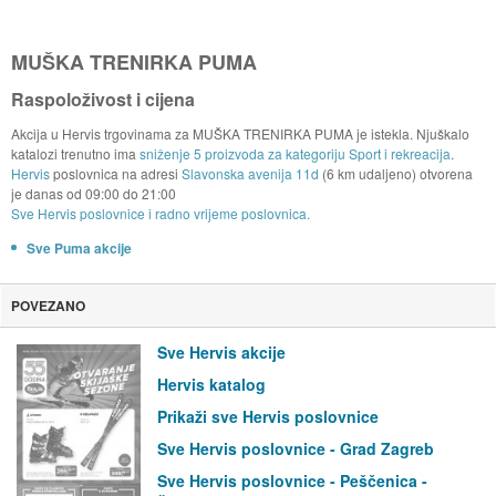
MUŠKA TRENIRKA PUMA
Raspoloživost i cijena
Akcija u Hervis trgovinama za MUŠKA TRENIRKA PUMA je istekla. Njuškalo
katalozi trenutno ima
sniženje 5 proizvoda za kategoriju Sport i rekreacija
.
Hervis
poslovnica na adresi
Slavonska avenija 11d
(6 km udaljeno) otvorena
je danas od
09:00
do
21:00
Sve Hervis poslovnice i radno vrijeme poslovnica.
Sve Puma akcije
POVEZANO
Sve Hervis akcije
Hervis katalog
Prikaži sve Hervis poslovnice
Sve Hervis poslovnice - Grad Zagreb
Sve Hervis poslovnice - Peščenica -