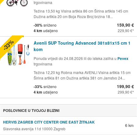
trgovinama
Težina 13,50 kg Visina artikla 86 cm Širina artikla 145 cm
Dužina artikla 20 cm Boja Roza Broj brzina 18...
159,90 €
-30%
sniženo
4 km
udaljeno
229,90 €
-33%
Avenli SUP Touring Advanced 381x81x15 cm 1
kom
Ponuda vrijedi do 24.08.2026 ili do isteka zaliha u
Pevex
trgovinama
Težina 12,20 kg Robna marka AVENLI Visina artikla 15 cm
Širina artikla 81 cm Dužina artikla 381 cm Jamstvo 24...
199,90 €
-33%
sniženo
4 km
udaljeno
299,90 €
POSLOVNICE U TVOJOJ BLIZINI
HERVIS ZAGREB CITY CENTER ONE EAST ŽITNJAK
6 km
Slavonska avenija 11d 10000 Zagreb