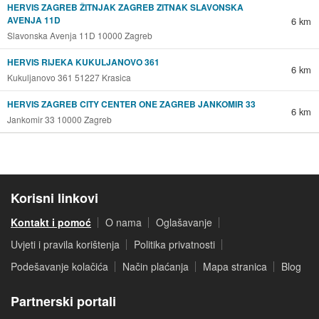
HERVIS ZAGREB ŽITNJAK ZAGREB ZITNAK SLAVONSKA
AVENJA 11D
6 km
Slavonska Avenja 11D 10000 Zagreb
HERVIS RIJEKA KUKULJANOVO 361
6 km
Kukuljanovo 361 51227 Krasica
HERVIS ZAGREB CITY CENTER ONE ZAGREB JANKOMIR 33
6 km
Jankomir 33 10000 Zagreb
Korisni linkovi
Kontakt i pomoć
O nama
Oglašavanje
Uvjeti i pravila korištenja
Politika privatnosti
Podešavanje kolačića
Način plaćanja
Mapa stranica
Blog
Partnerski portali