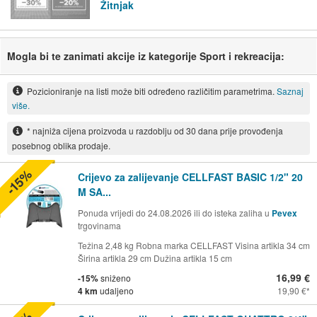
Žitnjak
Mogla bi te zanimati akcije iz kategorije Sport i rekreacija:
Pozicioniranje na listi može biti određeno različitim parametrima.
Saznaj
više.
* najniža cijena proizvoda u razdoblju od 30 dana prije provođenja
posebnog oblika prodaje.
-15%
Crijevo za zalijevanje CELLFAST BASIC 1/2" 20
M SA...
Ponuda vrijedi do 24.08.2026 ili do isteka zaliha u
Pevex
trgovinama
Težina 2,48 kg Robna marka CELLFAST Visina artikla 34 cm
Širina artikla 29 cm Dužina artikla 15 cm
16,99 €
-15%
sniženo
4 km
udaljeno
19,90 €