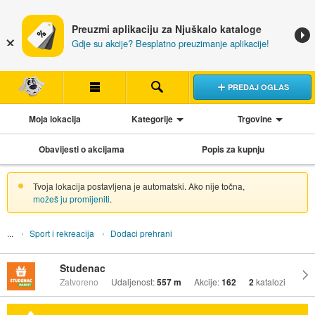
Preuzmi aplikaciju za Njuškalo kataloge
Gdje su akcije? Besplatno preuzimanje aplikacije!
PREDAJ OGLAS
Moja lokacija
Kategorije
Trgovine
Obavijesti o akcijama
Popis za kupnju
Tvoja lokacija postavljena je automatski. Ako nije točna,
možeš ju promijeniti
.
Sport i rekreacija
Dodaci prehrani
Studenac
Zatvoreno
Udaljenost:
557 m
Akcije:
162
2
katalozi