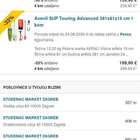
-30%
4 km
udaljeno
229,90 €
-33%
Avenli SUP Touring Advanced 381x81x15 cm 1
kom
Ponuda vrijedi do 24.08.2026 ili do isteka zaliha u
Pevex
trgovinama
Težina 12,20 kg Robna marka AVENLI Visina artikla 15 cm
Širina artikla 81 cm Dužina artikla 381 cm Jamstvo 24...
199,90 €
-33%
sniženo
4 km
udaljeno
299,90 €
POSLOVNICE U TVOJOJ BLIZINI
STUDENAC MARKET ZAGREB
557 m
Vlaška ulica 83 10000 Zagreb
STUDENAC MARKET ZAGREB
606 m
Draškovićeva ulica 40 10000 Zagreb
STUDENAC MARKET ZAGREB
651 m