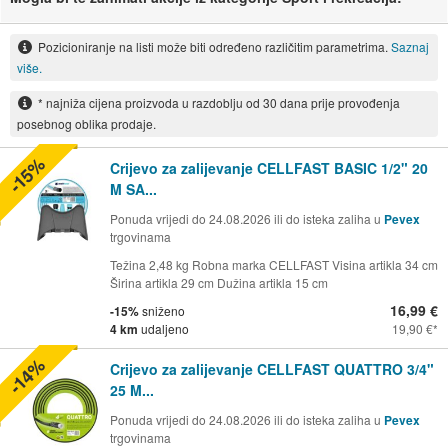
Pozicioniranje na listi može biti određeno različitim parametrima.
Saznaj
više.
* najniža cijena proizvoda u razdoblju od 30 dana prije provođenja
posebnog oblika prodaje.
-15%
Crijevo za zalijevanje CELLFAST BASIC 1/2" 20
M SA...
Ponuda vrijedi do 24.08.2026 ili do isteka zaliha u
Pevex
trgovinama
Težina 2,48 kg Robna marka CELLFAST Visina artikla 34 cm
Širina artikla 29 cm Dužina artikla 15 cm
16,99 €
-15%
sniženo
4 km
udaljeno
19,90 €
-14%
Crijevo za zalijevanje CELLFAST QUATTRO 3/4"
25 M...
Ponuda vrijedi do 24.08.2026 ili do isteka zaliha u
Pevex
trgovinama