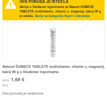
OVA PONUDA JE ISTEKLA
Akcija u Studenac trgovinama za Naturel ŠUMEĆE
TABLETE multivitamin, vitamin c, magnezij, kalcij 96 g
je istekla.
Akcije za kategoriju Sport i rekreacija
Naturel ŠUMEĆE TABLETE multivitamin, vitamin c, magnezij,
kalcij 96 g u Studenac trgovinama
1,69 €
samo
96 g
Ova ponuda je neaktivna