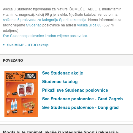
Akcija u Studenac trgovinama za Naturel ŠUMEĆE TABLETE multivitamin,
vitamin c, magnezij, kalcij 96 g je istekla. Njuškalo katalozi trenutno ima
sniženje 5 proizvoda za kategoriju Sport i rekreacija
. Nema informacije za
radno vrijeme
Studenac
poslovnice na adresi
Vlaška ulica 83
(557 m
udaljeno).
Sve Studenac poslovnice i radno vrijeme poslovnica.
Sve MOJE JUTRO akcije
POVEZANO
Sve Studenac akcije
Studenac katalog
Prikaži sve Studenac poslovnice
Sve Studenac poslovnice - Grad Zagreb
Sve Studenac poslovnice - Donji grad
Mogla bi te zanimati akcije iz kategorije Sport i rekreacija: