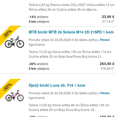
Težina 4,25 kg Robna marka CELLFAST Visina artikla 13 cm
Širina artikla 39 cm Dužina artikla 39 cm Mjerna...
23,99 €
-14%
sniženo
4 km
udaljeno
27,74 €
-30%
MTB bicikl MTB 26 Solaris M14 2D 21SPD 1 kom
Ponuda vrijedi do 24.08.2026 ili do isteka zaliha u
Pevex
trgovinama
Težina 15,20 kg Visina artikla 100 cm Širina artikla 174 cm
Dužina artikla 20 cm Boja Siva/Plava Broj brzina 21...
264,90 €
-30%
sniženo
4 km
udaljeno
379,90 €
-30%
Dječji bicikl Luna 20, V18 1 kom
Ponuda vrijedi do 24.08.2026 ili do isteka zaliha u
Pevex
trgovinama
Težina 13,50 kg Visina artikla 86 cm Širina artikla 145 cm
Dužina artikla 20 cm Boja Roza Broj brzina 18...
159,90 €
sniženo