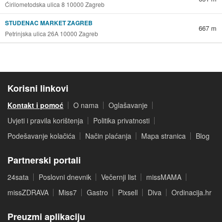
Ćirilometodska ulica 8 10000 Zagreb
STUDENAC MARKET ZAGREB
667 m
Petrinjska ulica 26A 10000 Zagreb
Korisni linkovi
Kontakt i pomoć
O nama
Oglašavanje
Uvjeti i pravila korištenja
Politika privatnosti
Podešavanje kolačića
Način plaćanja
Mapa stranica
Blog
Partnerski portali
24sata
Poslovni dnevnik
Večernji list
missMAMA
missZDRAVA
Miss7
Gastro
Pixsell
Diva
Ordinacija.hr
Preuzmi aplikaciju