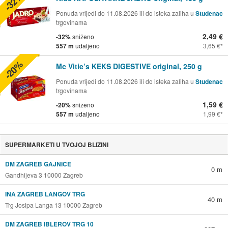
-32%
Ponuda vrijedi do 11.08.2026 ili do isteka zaliha u
Studenac
trgovinama
2,49 €
-32%
sniženo
557 m
udaljeno
3,65 €
-20%
Mc Vitie’s KEKS DIGESTIVE original, 250 g
Ponuda vrijedi do 11.08.2026 ili do isteka zaliha u
Studenac
trgovinama
1,59 €
-20%
sniženo
557 m
udaljeno
1,99 €
SUPERMARKETI U TVOJOJ BLIZINI
DM ZAGREB GAJNICE
0 m
Gandhijeva 3 10000 Zagreb
INA ZAGREB LANGOV TRG
40 m
Trg Josipa Langa 13 10000 Zagreb
DM ZAGREB IBLEROV TRG 10