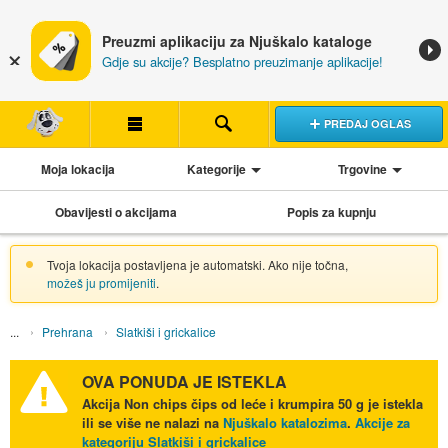
Preuzmi aplikaciju za Njuškalo kataloge
Gdje su akcije? Besplatno preuzimanje aplikacije!
PREDAJ OGLAS
Moja lokacija
Kategorije
Trgovine
Obavijesti o akcijama
Popis za kupnju
Tvoja lokacija postavljena je automatski. Ako nije točna,
možeš ju promijeniti
.
Prehrana
Slatkiši i grickalice
OVA PONUDA JE ISTEKLA
Akcija
Non chips čips od leće i krumpira 50 g
je istekla
ili se više ne nalazi na
Njuškalo katalozima
.
Akcije za
kategoriju Slatkiši i grickalice