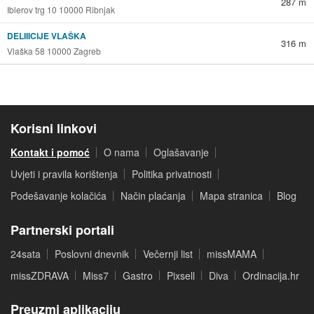
287 m
Iblerov trg 10 10000 Ribnjak
DELIIICIJE VLAŠKA
316 m
Vlaška 58 10000 Zagreb
Korisni linkovi
Kontakt i pomoć
O nama
Oglašavanje
Uvjeti i pravila korištenja
Politika privatnosti
Podešavanje kolačića
Način plaćanja
Mapa stranica
Blog
Partnerski portali
24sata
Poslovni dnevnik
Večernji list
missMAMA
missZDRAVA
Miss7
Gastro
Pixsell
Diva
Ordinacija.hr
Preuzmi aplikaciju