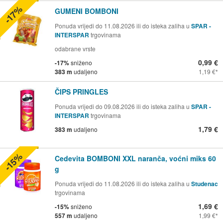
-17%
GUMENI BOMBONI
Ponuda vrijedi do 11.08.2026 ili do isteka zaliha u
SPAR -
INTERSPAR
trgovinama
odabrane vrste
0,99 €
-17%
sniženo
383 m
udaljeno
1,19 €
ČIPS PRINGLES
Ponuda vrijedi do 09.08.2026 ili do isteka zaliha u
SPAR -
INTERSPAR
trgovinama
1,79 €
383 m
udaljeno
-15%
Cedevita BOMBONI XXL naranča, voćni miks 60
g
Ponuda vrijedi do 11.08.2026 ili do isteka zaliha u
Studenac
trgovinama
1,69 €
-15%
sniženo
557 m
udaljeno
1,99 €