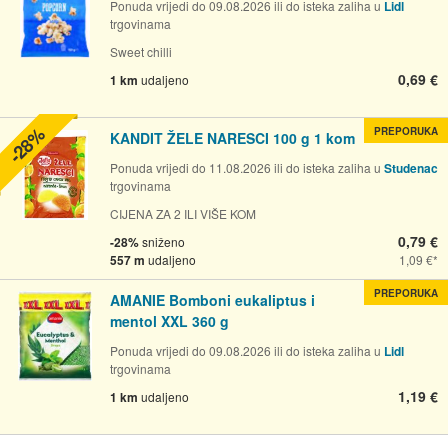
Ponuda vrijedi do 09.08.2026 ili do isteka zaliha u
Lidl
trgovinama
Sweet chilli
0,69 €
1 km
udaljeno
-28%
PREPORUKA
KANDIT ŽELE NARESCI 100 g 1 kom
Ponuda vrijedi do 11.08.2026 ili do isteka zaliha u
Studenac
trgovinama
CIJENA ZA 2 ILI VIŠE KOM
0,79 €
-28%
sniženo
557 m
udaljeno
1,09 €
PREPORUKA
AMANIE Bomboni eukaliptus i
mentol XXL 360 g
Ponuda vrijedi do 09.08.2026 ili do isteka zaliha u
Lidl
trgovinama
1,19 €
1 km
udaljeno