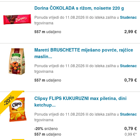
Dorina ČOKOLADA s rižom, noisette 220 g
Ponuda vrijedi do 11.08.2026 ili do isteka zaliha u
Studenac
trgovinama
2,99 €
557 m
udaljeno
Maretti BRUSCHETTE miješano povrće, rajčice
maslin...
Ponuda vrijedi do 11.08.2026 ili do isteka zaliha u
Studenac
trgovinama
0,79 €
557 m
udaljeno
-20%
Clipsy FLIPS KUKURUZNI max piletina, dini
ketchup...
Ponuda vrijedi do 11.08.2026 ili do isteka zaliha u
Studenac
trgovinama
0,79 €
-20%
sniženo
557 m
udaljeno
0,99 €