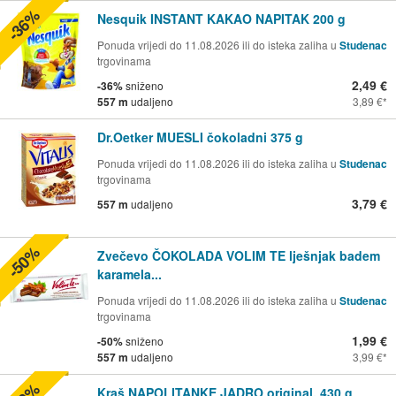
-36%
Nesquik INSTANT KAKAO NAPITAK 200 g
Ponuda vrijedi do 11.08.2026 ili do isteka zaliha u
Studenac
trgovinama
2,49 €
-36%
sniženo
557 m
udaljeno
3,89 €
Dr.Oetker MUESLI čokoladni 375 g
Ponuda vrijedi do 11.08.2026 ili do isteka zaliha u
Studenac
trgovinama
3,79 €
557 m
udaljeno
-50%
Zvečevo ČOKOLADA VOLIM TE lješnjak badem
karamela...
Ponuda vrijedi do 11.08.2026 ili do isteka zaliha u
Studenac
trgovinama
1,99 €
-50%
sniženo
557 m
udaljeno
3,99 €
Kraš NAPOLITANKE JADRO original, 430 g