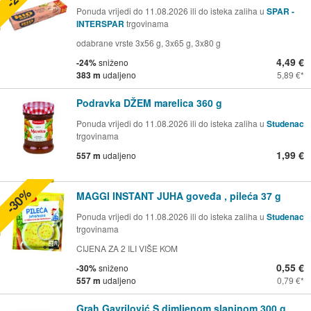
Ponuda vrijedi do 11.08.2026 ili do isteka zaliha u
SPAR -
INTERSPAR
trgovinama
odabrane vrste 3x56 g, 3x65 g, 3x80 g
4,49 €
-24%
sniženo
383 m
udaljeno
5,89 €
Podravka DŽEM marelica 360 g
Ponuda vrijedi do 11.08.2026 ili do isteka zaliha u
Studenac
trgovinama
1,99 €
557 m
udaljeno
-30%
MAGGI INSTANT JUHA goveđa , pileća 37 g
Ponuda vrijedi do 11.08.2026 ili do isteka zaliha u
Studenac
trgovinama
CIJENA ZA 2 ILI VIŠE KOM
0,55 €
-30%
sniženo
557 m
udaljeno
0,79 €
Grah Gavrilović S dimljenom slaninom 300 g