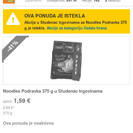
557 m
162
2
OVA PONUDA JE ISTEKLA
Akcija u Studenac trgovinama za Noodles Podravka 375
g je istekla.
Akcije za kategoriju Ostala hrana
-41%
Noodles Podravka 375 g u Studenac trgovinama
1,59 €
samo
2,69 €
375 g
Ova ponuda je neaktivna