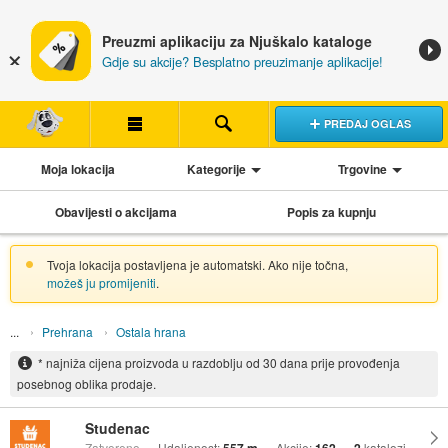
Preuzmi aplikaciju za Njuškalo kataloge
Gdje su akcije? Besplatno preuzimanje aplikacije!
PREDAJ OGLAS
Moja lokacija
Kategorije
Trgovine
Obavijesti o akcijama
Popis za kupnju
Tvoja lokacija postavljena je automatski. Ako nije točna,
možeš ju promijeniti
.
Prehrana
Ostala hrana
* najniža cijena proizvoda u razdoblju od 30 dana prije provođenja
posebnog oblika prodaje.
Studenac
Zatvoreno
Udaljenost:
Akcije:
katalozi