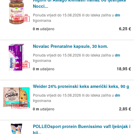
Nocci...
Ponuda vrijedi do 15.08.2026 ili do isteka zaliha u
dm
trgovinama
6,25 €
0 m
udaljeno
Novalac Prenatalne kapsule, 30 kom.
Ponuda vrijedi do 15.08.2026 ili do isteka zaliha u
dm
trgovinama
18,95 €
0 m
udaljeno
Weider 24% proteinski keks američki keks, 90 g
Ponuda vrijedi do 15.08.2026 ili do isteka zaliha u
dm
trgovinama
2,85 €
0 m
udaljeno
POLLEOsport protein Buenissimo vafl lješnjak i
bij...