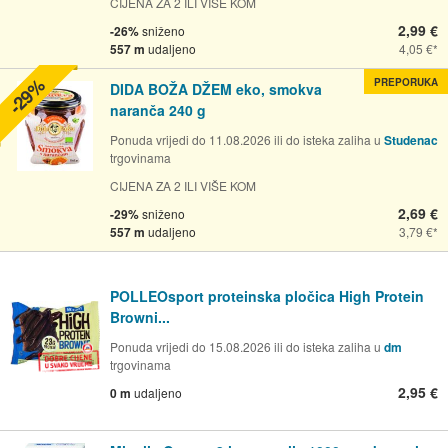
CIJENA ZA 2 ILI VIŠE KOM
2,99 €
-26%
sniženo
557 m
udaljeno
4,05 €
-29%
PREPORUKA
DIDA BOŽA DŽEM eko, smokva
naranča 240 g
Ponuda vrijedi do 11.08.2026 ili do isteka zaliha u
Studenac
trgovinama
CIJENA ZA 2 ILI VIŠE KOM
2,69 €
-29%
sniženo
557 m
udaljeno
3,79 €
POLLEOsport proteinska pločica High Protein
Browni...
Ponuda vrijedi do 15.08.2026 ili do isteka zaliha u
dm
trgovinama
2,95 €
0 m
udaljeno