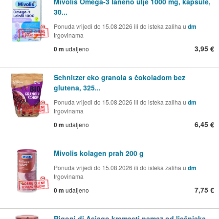
Mivolis Omega-3 laneno ulje 1000 mg, kapsule,
30...
Ponuda vrijedi do 15.08.2026 ili do isteka zaliha u
dm
trgovinama
3,95 €
0 m
udaljeno
Schnitzer eko granola s čokoladom bez
glutena, 325...
Ponuda vrijedi do 15.08.2026 ili do isteka zaliha u
dm
trgovinama
6,45 €
0 m
udaljeno
Mivolis kolagen prah 200 g
Ponuda vrijedi do 15.08.2026 ili do isteka zaliha u
dm
trgovinama
7,75 €
0 m
udaljeno
Rigoni di Asiago kremasti namaz od lješnjaka