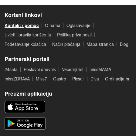
Korisni linkovi
Kontakt i pomoć
O nama
Oglašavanje
Uvjeti i pravila korištenja
Politika privatnosti
Podešavanje kolačića
Način plaćanja
Mapa stranica
Blog
Partnerski portali
24sata
Poslovni dnevnik
Večernji list
missMAMA
missZDRAVA
Miss7
Gastro
Pixsell
Diva
Ordinacija.hr
Preuzmi aplikaciju