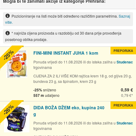
Mogla bi te zanimati akcije iz kategorije Prehrana:
Pozicioniranje na listi može biti određeno različitim parametrima.
Saznaj
više.
* najniža cijena proizvoda u razdoblju od 30 dana prije provođenja
posebnog oblika prodaje.
-25%
PREPORUKA
FINI-MINI INSTANT JUHA 1 kom
Ponuda vrijedi do 11.08.2026 ili do isteka zaliha u
Studenac
trgovinama
CIJENA ZA 2 ILI VIŠE KOM rajčica krem 18 g, od gljiva 20 g,
bundeva 23 g, sa špinatom, krem 23 g
0,59 €
-25%
sniženo
557 m
udaljeno
0,79 €
-26%
PREPORUKA
DIDA BOŽA DŽEM eko, kupina 240
g
Ponuda vrijedi do 11.08.2026 ili do isteka zaliha u
Studenac
trgovinama