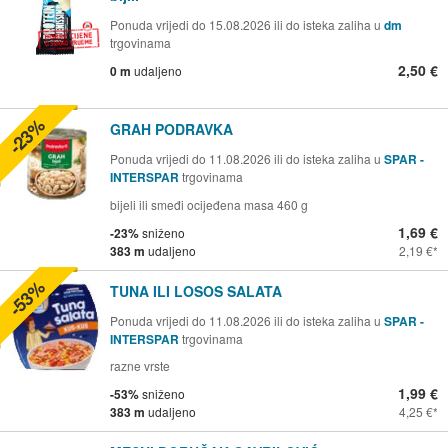
Ponuda vrijedi do 15.08.2026 ili do isteka zaliha u
dm
trgovinama
2,50 €
0 m
udaljeno
-23%
GRAH PODRAVKA
Ponuda vrijedi do 11.08.2026 ili do isteka zaliha u
SPAR -
INTERSPAR
trgovinama
bijeli ili smeđi ocijeđena masa 460 g
1,69 €
-23%
sniženo
383 m
udaljeno
2,19 €
-53%
TUNA ILI LOSOS SALATA
Ponuda vrijedi do 11.08.2026 ili do isteka zaliha u
SPAR -
INTERSPAR
trgovinama
razne vrste
1,99 €
-53%
sniženo
383 m
udaljeno
4,25 €