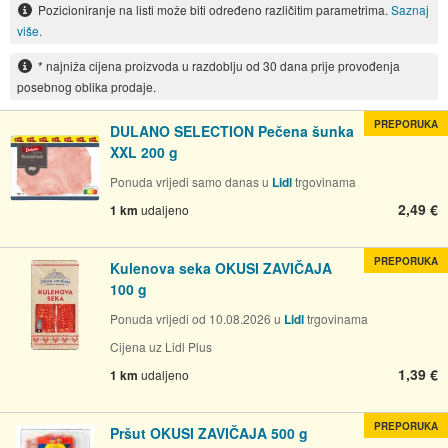
Pozicioniranje na listi može biti određeno različitim parametrima.
Saznaj
više.
* najniža cijena proizvoda u razdoblju od 30 dana prije provođenja
posebnog oblika prodaje.
PREPORUKA
DULANO SELECTION Pečena šunka
XXL 200 g
Ponuda vrijedi samo danas u
Lidl
trgovinama
2,49 €
1 km
udaljeno
PREPORUKA
Kulenova seka OKUSI ZAVIČAJA
100 g
Ponuda vrijedi od 10.08.2026 u
Lidl
trgovinama
Cijena uz Lidl Plus
1,39 €
1 km
udaljeno
PREPORUKA
Pršut OKUSI ZAVIČAJA 500 g