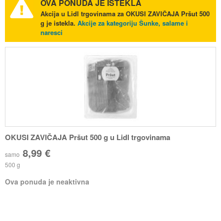
OVA PONUDA JE ISTEKLA
Akcija u Lidl trgovinama za OKUSI ZAVIČAJA Pršut 500
g je istekla.
Akcije za kategoriju Šunke, salame i
naresci
OKUSI ZAVIČAJA Pršut 500 g u Lidl trgovinama
8,99 €
samo
500 g
Ova ponuda je neaktivna