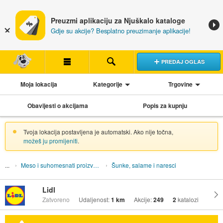
Preuzmi aplikaciju za Njuškalo kataloge
Gdje su akcije? Besplatno preuzimanje aplikacije!
PREDAJ OGLAS
Moja lokacija
Kategorije
Trgovine
Obavijesti o akcijama
Popis za kupnju
Tvoja lokacija postavljena je automatski. Ako nije točna,
možeš ju promijeniti
.
Meso i suhomesnati proizvodi
Šunke, salame i naresci
Lidl
Zatvoreno
Udaljenost:
1 km
Akcije:
249
2
katalozi