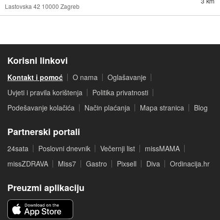
3 km
Lastovska 42 10000 Zagreb
Korisni linkovi
Kontakt i pomoć
O nama
Oglašavanje
Uvjeti i pravila korištenja
Politika privatnosti
Podešavanje kolačića
Način plaćanja
Mapa stranica
Blog
Partnerski portali
24sata
Poslovni dnevnik
Večernji list
missMAMA
missZDRAVA
Miss7
Gastro
Pixsell
Diva
Ordinacija.hr
Preuzmi aplikaciju