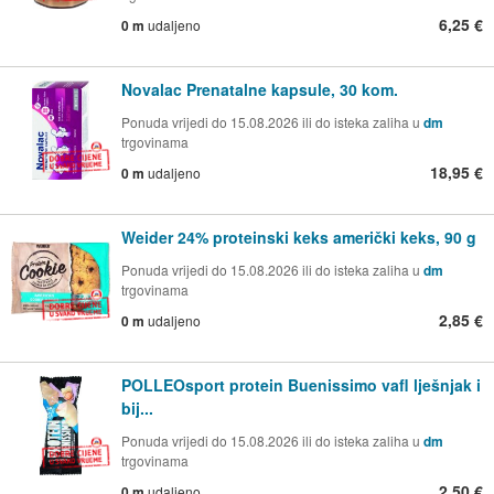
6,25 €
0 m
udaljeno
Novalac Prenatalne kapsule, 30 kom.
Ponuda vrijedi do 15.08.2026 ili do isteka zaliha u
dm
trgovinama
18,95 €
0 m
udaljeno
Weider 24% proteinski keks američki keks, 90 g
Ponuda vrijedi do 15.08.2026 ili do isteka zaliha u
dm
trgovinama
2,85 €
0 m
udaljeno
POLLEOsport protein Buenissimo vafl lješnjak i
bij...
Ponuda vrijedi do 15.08.2026 ili do isteka zaliha u
dm
trgovinama
2,50 €
0 m
udaljeno