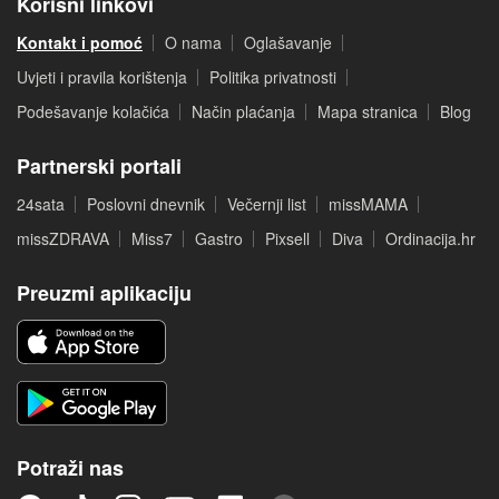
Korisni linkovi
Kontakt i pomoć
O nama
Oglašavanje
Uvjeti i pravila korištenja
Politika privatnosti
Podešavanje kolačića
Način plaćanja
Mapa stranica
Blog
Partnerski portali
24sata
Poslovni dnevnik
Večernji list
missMAMA
missZDRAVA
Miss7
Gastro
Pixsell
Diva
Ordinacija.hr
Preuzmi aplikaciju
Potraži nas