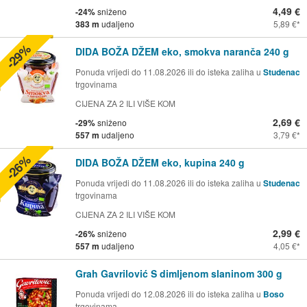
4,49 €
-24%
sniženo
383 m
udaljeno
5,89 €
-29%
DIDA BOŽA DŽEM eko, smokva naranča 240 g
Ponuda vrijedi do 11.08.2026 ili do isteka zaliha u
Studenac
trgovinama
CIJENA ZA 2 ILI VIŠE KOM
2,69 €
-29%
sniženo
557 m
udaljeno
3,79 €
-26%
DIDA BOŽA DŽEM eko, kupina 240 g
Ponuda vrijedi do 11.08.2026 ili do isteka zaliha u
Studenac
trgovinama
CIJENA ZA 2 ILI VIŠE KOM
2,99 €
-26%
sniženo
557 m
udaljeno
4,05 €
Grah Gavrilović S dimljenom slaninom 300 g
Ponuda vrijedi do 12.08.2026 ili do isteka zaliha u
Boso
trgovinama