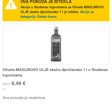
OVA PONUDA JE ISTEKLA
Akcija u Studenac trgovinama za Oliveta MASLINOVO
ULJE ekstra djevičansko 1 l je istekla.
Akcije za
kategoriju Ostala hrana
Oliveta MASLINOVO ULJE ekstra djevičansko 1 l u Studenac
trgovinama
6,49 €
samo
1 l
Ova ponuda je neaktivna