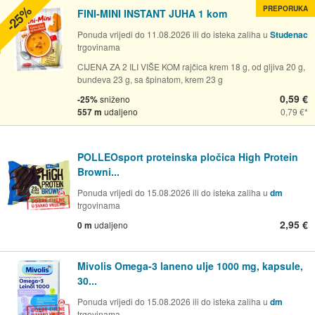
-25%
PREPORUKA
FINI-MINI INSTANT JUHA 1 kom
Ponuda vrijedi do 11.08.2026 ili do isteka zaliha u
Studenac
trgovinama
CIJENA ZA 2 ILI VIŠE KOM rajčica krem 18 g, od gljiva 20 g,
bundeva 23 g, sa špinatom, krem 23 g
0,59 €
-25%
sniženo
557 m
udaljeno
0,79 €
POLLEOsport proteinska pločica High Protein
Browni...
Ponuda vrijedi do 15.08.2026 ili do isteka zaliha u
dm
trgovinama
2,95 €
0 m
udaljeno
Mivolis Omega-3 laneno ulje 1000 mg, kapsule,
30...
Ponuda vrijedi do 15.08.2026 ili do isteka zaliha u
dm
trgovinama