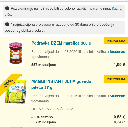
Pozicioniranje na listi može biti određeno različitim parametrima.
Saznaj
više.
* najniža cijena proizvoda u razdoblju od 30 dana prije provođenja
posebnog oblika prodaje.
PREPORUKA
Podravka DŽEM marelica 360 g
Ponuda vrijedi do 11.08.2026 ili do isteka zaliha u
Studenac
trgovinama
1,99 €
557 m
udaljeno
-30%
PREPORUKA
MAGGI INSTANT JUHA goveđa ,
pileća 37 g
Ponuda vrijedi do 11.08.2026 ili do isteka zaliha u
Studenac
trgovinama
CIJENA ZA 2 ILI VIŠE KOM
0,55 €
-30%
sniženo
557 m
udaljeno
0,79 €