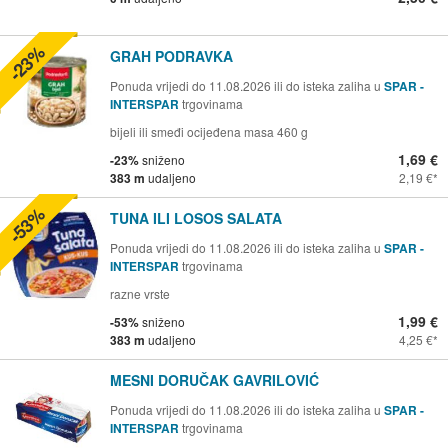
-23%
GRAH PODRAVKA
Ponuda vrijedi do 11.08.2026 ili do isteka zaliha u
SPAR -
INTERSPAR
trgovinama
bijeli ili smeđi ocijeđena masa 460 g
1,69 €
-23%
sniženo
383 m
udaljeno
2,19 €
-53%
TUNA ILI LOSOS SALATA
Ponuda vrijedi do 11.08.2026 ili do isteka zaliha u
SPAR -
INTERSPAR
trgovinama
razne vrste
1,99 €
-53%
sniženo
383 m
udaljeno
4,25 €
MESNI DORUČAK GAVRILOVIĆ
Ponuda vrijedi do 11.08.2026 ili do isteka zaliha u
SPAR -
INTERSPAR
trgovinama