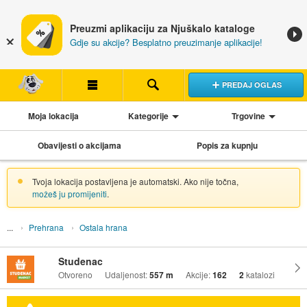
Preuzmi aplikaciju za Njuškalo kataloge
Gdje su akcije? Besplatno preuzimanje aplikacije!
PREDAJ OGLAS
Moja lokacija
Kategorije
Trgovine
Obavijesti o akcijama
Popis za kupnju
Tvoja lokacija postavljena je automatski. Ako nije točna,
možeš ju promijeniti
.
Prehrana
Ostala hrana
Studenac
Otvoreno
Udaljenost:
557 m
Akcije:
162
2
katalozi