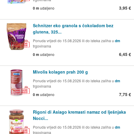
3,95 €
0 m
udaljeno
Schnitzer eko granola s čokoladom bez
glutena, 325...
Ponuda vrijedi do 15.08.2026 ili do isteka zaliha u
dm
trgovinama
6,45 €
0 m
udaljeno
Mivolis kolagen prah 200 g
Ponuda vrijedi do 15.08.2026 ili do isteka zaliha u
dm
trgovinama
7,75 €
0 m
udaljeno
Rigoni di Asiago kremasti namaz od lješnjaka
Nocci...
Ponuda vrijedi do 15.08.2026 ili do isteka zaliha u
dm
trgovinama