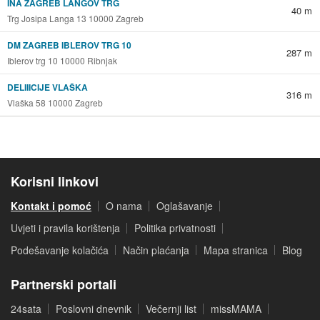
INA ZAGREB LANGOV TRG
40 m
Trg Josipa Langa 13 10000 Zagreb
DM ZAGREB IBLEROV TRG 10
287 m
Iblerov trg 10 10000 Ribnjak
DELIIICIJE VLAŠKA
316 m
Vlaška 58 10000 Zagreb
Korisni linkovi
Kontakt i pomoć
O nama
Oglašavanje
Uvjeti i pravila korištenja
Politika privatnosti
Podešavanje kolačića
Način plaćanja
Mapa stranica
Blog
Partnerski portali
24sata
Poslovni dnevnik
Večernji list
missMAMA