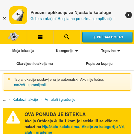
Preuzmi aplikaciju za Njuškalo kataloge
Gdje su akcije? Besplatno preuzimanje aplikacije!
PREDAJ OGLAS
Moja lokacija
Kategorije
Trgovine
Obavijesti o akcijama
Popis za kupnju
Tvoja lokacija postavljena je automatski. Ako nije točna,
možeš ju promijeniti
.
Katalozi i akcije
Vrt, alati i građenje
OVA PONUDA JE ISTEKLA
Akcija
Orhideja Julia 1 kom
je istekla ili se više ne
nalazi na
Njuškalo katalozima
.
Akcije za kategoriju Vrt,
alati i građenje