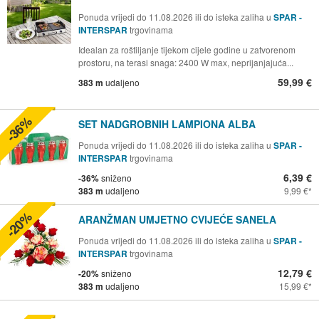
Ponuda vrijedi do 11.08.2026 ili do isteka zaliha u
SPAR -
INTERSPAR
trgovinama
Idealan za roštiljanje tijekom cijele godine u zatvorenom
prostoru, na terasi snaga: 2400 W max, neprijanjajuća...
59,99 €
383 m
udaljeno
-36%
SET NADGROBNIH LAMPIONA ALBA
Ponuda vrijedi do 11.08.2026 ili do isteka zaliha u
SPAR -
INTERSPAR
trgovinama
6,39 €
-36%
sniženo
383 m
udaljeno
9,99 €
-20%
ARANŽMAN UMJETNO CVIJEĆE SANELA
Ponuda vrijedi do 11.08.2026 ili do isteka zaliha u
SPAR -
INTERSPAR
trgovinama
12,79 €
-20%
sniženo
383 m
udaljeno
15,99 €