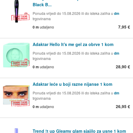
Black B...
Ponuda vrijedi do 15.08.2026 ili do isteka zaliha u
dm
trgovinama
7,95 €
0 m
udaljeno
Adaktar Hello It's me gel za obrve 1 kom
Ponuda vrijedi do 15.08.2026 ili do isteka zaliha u
dm
trgovinama
28,90 €
0 m
udaljeno
Adaktar leće u boji razne nijanse 1 kom
Ponuda vrijedi do 15.08.2026 ili do isteka zaliha u
dm
trgovinama
26,95 €
0 m
udaljeno
Trend !t up Gleamy glam sjajilo za usne 1 kom