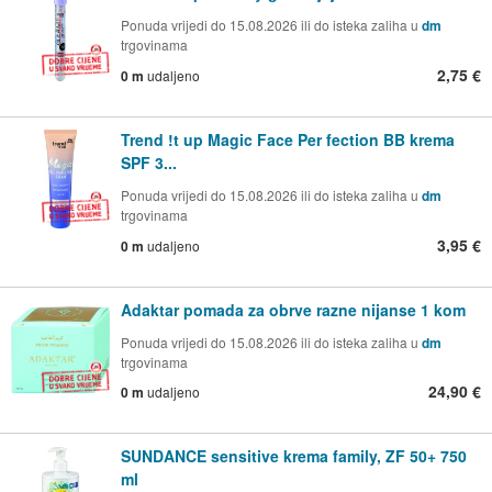
Ponuda vrijedi do 15.08.2026 ili do isteka zaliha u
dm
trgovinama
2,75 €
0 m
udaljeno
Trend !t up Magic Face Per fection BB krema
SPF 3...
Ponuda vrijedi do 15.08.2026 ili do isteka zaliha u
dm
trgovinama
3,95 €
0 m
udaljeno
Adaktar pomada za obrve razne nijanse 1 kom
Ponuda vrijedi do 15.08.2026 ili do isteka zaliha u
dm
trgovinama
24,90 €
0 m
udaljeno
SUNDANCE sensitive krema family, ZF 50+ 750
ml