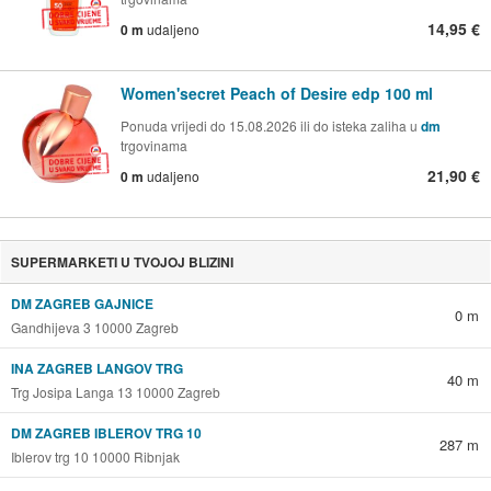
14,95 €
0 m
udaljeno
Women'secret Peach of Desire edp 100 ml
Ponuda vrijedi do 15.08.2026 ili do isteka zaliha u
dm
trgovinama
21,90 €
0 m
udaljeno
SUPERMARKETI U TVOJOJ BLIZINI
DM ZAGREB GAJNICE
0 m
Gandhijeva 3 10000 Zagreb
INA ZAGREB LANGOV TRG
40 m
Trg Josipa Langa 13 10000 Zagreb
DM ZAGREB IBLEROV TRG 10
287 m
Iblerov trg 10 10000 Ribnjak