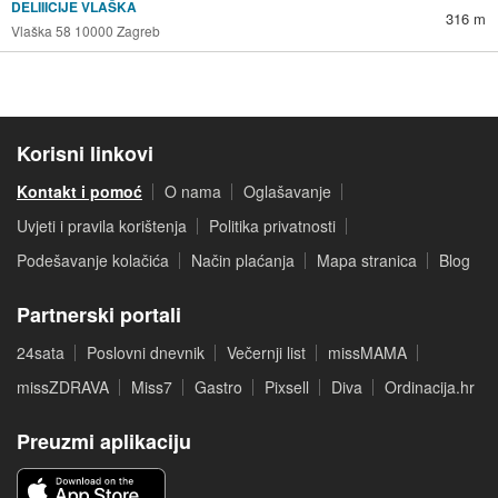
DELIIICIJE VLAŠKA
316 m
Vlaška 58 10000 Zagreb
Korisni linkovi
Kontakt i pomoć
O nama
Oglašavanje
Uvjeti i pravila korištenja
Politika privatnosti
Podešavanje kolačića
Način plaćanja
Mapa stranica
Blog
Partnerski portali
24sata
Poslovni dnevnik
Večernji list
missMAMA
missZDRAVA
Miss7
Gastro
Pixsell
Diva
Ordinacija.hr
Preuzmi aplikaciju