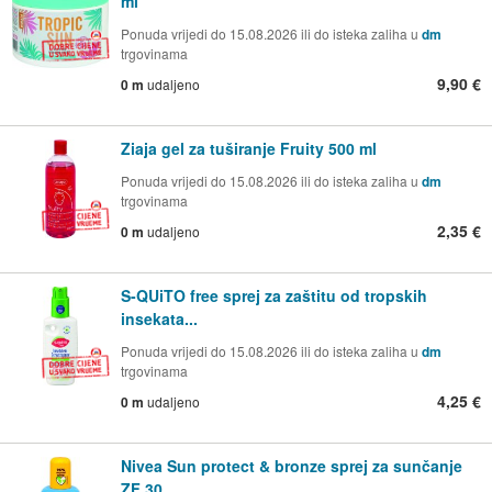
ml
Ponuda vrijedi do 15.08.2026 ili do isteka zaliha u
dm
trgovinama
9,90 €
0 m
udaljeno
Ziaja gel za tuširanje Fruity 500 ml
Ponuda vrijedi do 15.08.2026 ili do isteka zaliha u
dm
trgovinama
2,35 €
0 m
udaljeno
S-QUiTO free sprej za zaštitu od tropskih
insekata...
Ponuda vrijedi do 15.08.2026 ili do isteka zaliha u
dm
trgovinama
4,25 €
0 m
udaljeno
Nivea Sun protect & bronze sprej za sunčanje
ZF 30...