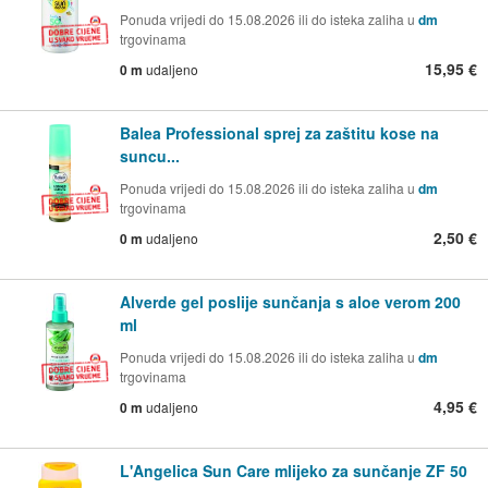
Ponuda vrijedi do 15.08.2026 ili do isteka zaliha u
dm
trgovinama
15,95 €
0 m
udaljeno
Balea Professional sprej za zaštitu kose na
suncu...
Ponuda vrijedi do 15.08.2026 ili do isteka zaliha u
dm
trgovinama
2,50 €
0 m
udaljeno
Alverde gel poslije sunčanja s aloe verom 200
ml
Ponuda vrijedi do 15.08.2026 ili do isteka zaliha u
dm
trgovinama
4,95 €
0 m
udaljeno
L'Angelica Sun Care mlijeko za sunčanje ZF 50