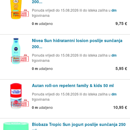
200...
Ponuda vrijedi do 15.08.2026 ili do isteka zaliha u
dm
trgovinama
9,75 €
0 m
udaljeno
Nivea Sun hidratantni losion poslije sunčanja
200...
Ponuda vrijedi do 15.08.2026 ili do isteka zaliha u
dm
trgovinama
5,95 €
0 m
udaljeno
Autan roll-on repelent family & kids 50 ml
Ponuda vrijedi do 15.08.2026 ili do isteka zaliha u
dm
trgovinama
10,95 €
0 m
udaljeno
Biobaza Tropic Sun jogurt poslije sunčanja 250