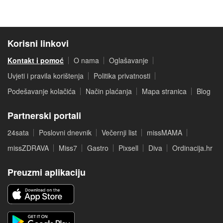
Korisni linkovi
Kontakt i pomoć
O nama
Oglašavanje
Uvjeti i pravila korištenja
Politika privatnosti
Podešavanje kolačića
Način plaćanja
Mapa stranica
Blog
Partnerski portali
24sata
Poslovni dnevnik
Večernji list
missMAMA
missZDRAVA
Miss7
Gastro
Pixsell
Diva
Ordinacija.hr
Preuzmi aplikaciju