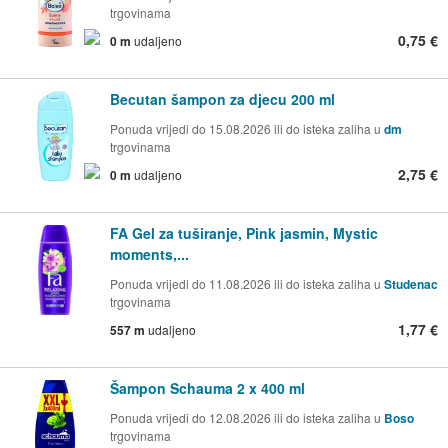
trgovinama
0,75 €
0 m
udaljeno
Becutan šampon za djecu 200 ml
Ponuda vrijedi do 15.08.2026 ili do isteka zaliha u
dm
trgovinama
2,75 €
0 m
udaljeno
FA Gel za tuširanje, Pink jasmin, Mystic
moments,...
Ponuda vrijedi do 11.08.2026 ili do isteka zaliha u
Studenac
trgovinama
1,77 €
557 m
udaljeno
Šampon Schauma 2 x 400 ml
Ponuda vrijedi do 12.08.2026 ili do isteka zaliha u
Boso
trgovinama