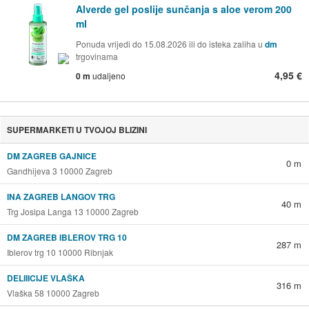
Alverde gel poslije sunčanja s aloe verom 200
ml
Ponuda vrijedi do 15.08.2026 ili do isteka zaliha u
dm
trgovinama
4,95 €
0 m
udaljeno
SUPERMARKETI U TVOJOJ BLIZINI
DM ZAGREB GAJNICE
0 m
Gandhijeva 3 10000 Zagreb
INA ZAGREB LANGOV TRG
40 m
Trg Josipa Langa 13 10000 Zagreb
DM ZAGREB IBLEROV TRG 10
287 m
Iblerov trg 10 10000 Ribnjak
DELIIICIJE VLAŠKA
316 m
Vlaška 58 10000 Zagreb