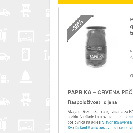
-30%
g
t
s
3
O
PAPRIKA – CRVENA PEČEN
Raspoloživost i cijena
Akcija u Diskont Stanić trgovinama z
istekla. Njuškalo katalozi trenutno ima
sn
poslovnica na adresi
Slavonska avenija
Sve Diskont Stanić poslovnice i radno vr