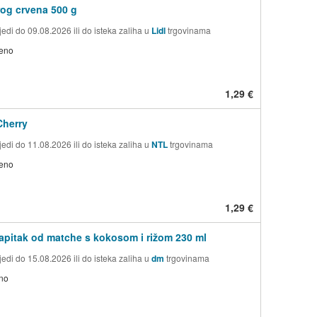
rog crvena 500 g
edi do 09.08.2026 ili do isteka zaliha u
Lidl
trgovinama
jeno
1,29 €
Cherry
edi do 11.08.2026 ili do isteka zaliha u
NTL
trgovinama
jeno
1,29 €
pitak od matche s kokosom i rižom 230 ml
edi do 15.08.2026 ili do isteka zaliha u
dm
trgovinama
no