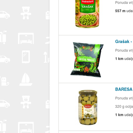
Ponuda vrij
557 m
uda
Grašak -
Ponuda vrij
1 km
udal
BARESA 
Ponuda vrij
320 g oci
1 km
udal