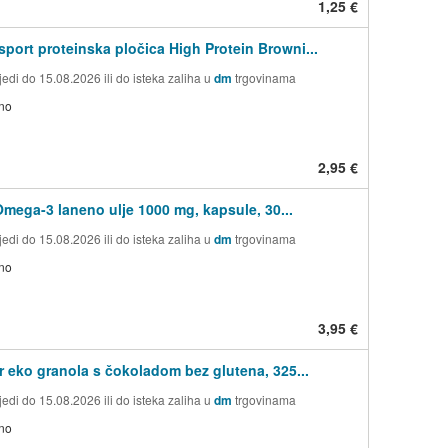
1,25 €
ort proteinska pločica High Protein Browni...
edi do 15.08.2026 ili do isteka zaliha u
dm
trgovinama
no
2,95 €
Omega-3 laneno ulje 1000 mg, kapsule, 30...
edi do 15.08.2026 ili do isteka zaliha u
dm
trgovinama
no
3,95 €
r eko granola s čokoladom bez glutena, 325...
edi do 15.08.2026 ili do isteka zaliha u
dm
trgovinama
no