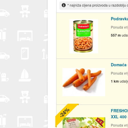
* najniža cijena proizvoda u razdoblju
Podravk
Ponuda vrij
557 m
uda
Domaća 
Ponuda vrij
1 km
udal
-24%
FRESHON
XXL 400
Ponuda vrij