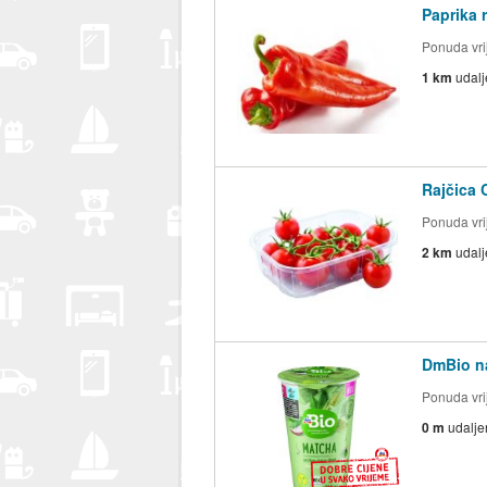
Paprika 
Ponuda vrij
1 km
udal
Rajčica 
Ponuda vrij
2 km
udal
DmBio na
Ponuda vrij
0 m
udalje