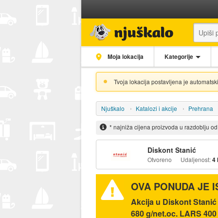
Moja lokacija
Kategorije
Tvoja lokacija postavljena je automatski
Njuškalo
Katalozi i akcije
Prehrana
* najniža cijena proizvoda u razdoblju o
Diskont Stanić
Otvoreno
Udaljenost:
4
OVA PONUDA JE 
Akcija u Diskont Sta
680 g/net.oc. LARS 400 g