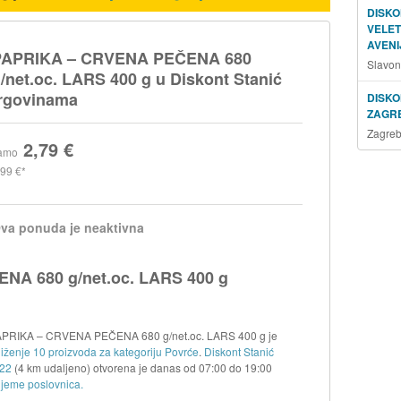
DISKO
VELE
AVENI
PAPRIKA – CRVENA PEČENA 680
Slavon
/net.oc. LARS 400 g u Diskont Stanić
rgovinama
DISKO
ZAGR
Zagreb
2,79 €
amo
,99 €
va ponuda je neaktivna
A 680 g/net.oc. LARS 400 g
a PAPRIKA – CRVENA PEČENA 680 g/net.oc. LARS 400 g je
iženje 10 proizvoda za kategoriju Povrće
.
Diskont Stanić
 22
(4 km udaljeno) otvorena je danas od
07:00
do
19:00
ijeme poslovnica.