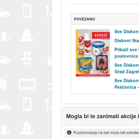
POVEZANO
Sve Diskont
Diskont Sta
Prikaži sve
poslovnice
Sve Diskont
Grad Zagre
Sve Diskont
Peščenica -
Mogla bi te zanimati akcije 
Pozicioniranje na listi može biti određ