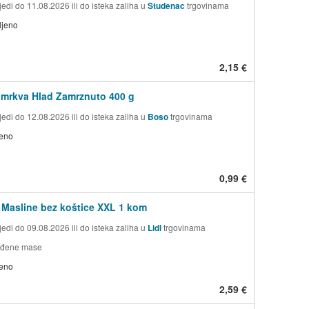
edi do 11.08.2026 ili do isteka zaliha u
Studenac
trgovinama
ljeno
2,15 €
 mrkva Hlad Zamrznuto 400 g
edi do 12.08.2026 ili do isteka zaliha u
Boso
trgovinama
jeno
0,99 €
Masline bez koštice XXL 1 kom
edi do 09.08.2026 ili do isteka zaliha u
Lidl
trgovinama
jađene mase
jeno
2,59 €