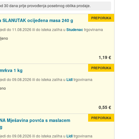
 od 30 dana prije provođenja posebnog oblika prodaje.
PREPORUKA
a SLANUTAK ocijeđena masa 240 g
edi do 11.08.2026 ili do isteka zaliha u
Studenac
trgovinama
ljeno
1,19 €
PREPORUKA
mrkva 1 kg
edi do 09.08.2026 ili do isteka zaliha u
Lidl
trgovinama
jeno
0,55 €
PREPORUKA
A Mješavina povrća s maslacem
 g
edi do 09.08.2026 ili do isteka zaliha u
Lidl
trgovinama