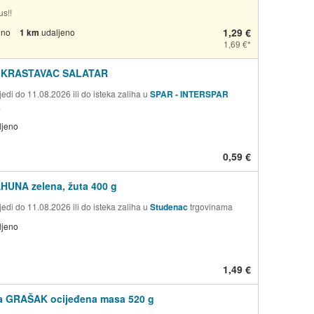
us!!
1,29 €
eno
1 km
udaljeno
1,69 €
 KRASTAVAC SALATAR
edi do 11.08.2026 ili do isteka zaliha u
SPAR - INTERSPAR
a
ljeno
0,59 €
HUNA zelena, žuta 400 g
edi do 11.08.2026 ili do isteka zaliha u
Studenac
trgovinama
ljeno
1,49 €
a GRAŠAK ocijeđena masa 520 g