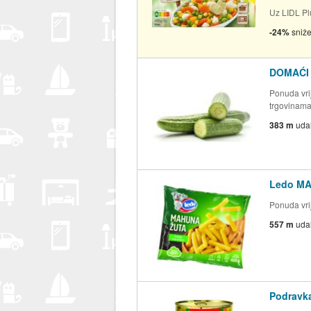
Uz LIDL Pl
-24%
sniž
DOMAĆI
Ponuda vrij
trgovinam
383 m
uda
Ledo MA
Ponuda vrij
557 m
uda
Podravk