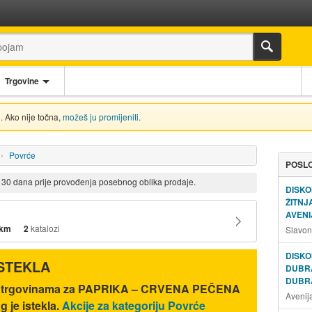
Trgovine
. Ako nije točna,
možeš ju promijeniti
.
Povrće
POSLO
d 30 dana prije provođenja posebnog oblika prodaje.
DISKO
ŽITN
AVENI
 km
2
katalozi
Slavon
DISKO
ISTEKLA
DUBR
DUBR
nić trgovinama za PAPRIKA – CRVENA PEČENA
Avenij
 je istekla.
Akcije za kategoriju Povrće