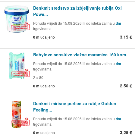
Denkmit sredstvo za izbjeljivanje rublja Oxi
Powe...
Ponuda vrijedi do 15.08.2026 ili do isteka zaliha u
dm
trgovinama
3,15 €
0 m
udaljeno
Babylove sensitive vlažne maramice 160 kom.
Ponuda vrijedi do 15.08.2026 ili do isteka zaliha u
dm
trgovinama
2 × 80
2,50 €
0 m
udaljeno
Denkmit mirisne perlice za rublje Golden
Feeling...
Ponuda vrijedi do 15.08.2026 ili do isteka zaliha u
dm
trgovinama
3,25 €
0 m
udaljeno