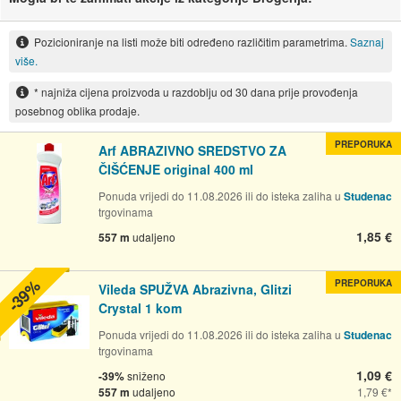
Pozicioniranje na listi može biti određeno različitim parametrima.
Saznaj
više.
* najniža cijena proizvoda u razdoblju od 30 dana prije provođenja
posebnog oblika prodaje.
PREPORUKA
Arf ABRAZIVNO SREDSTVO ZA
ČIŠĆENJE original 400 ml
Ponuda vrijedi do 11.08.2026 ili do isteka zaliha u
Studenac
trgovinama
1,85 €
557 m
udaljeno
-39%
PREPORUKA
Vileda SPUŽVA Abrazivna, Glitzi
Crystal 1 kom
Ponuda vrijedi do 11.08.2026 ili do isteka zaliha u
Studenac
trgovinama
1,09 €
-39%
sniženo
557 m
udaljeno
1,79 €