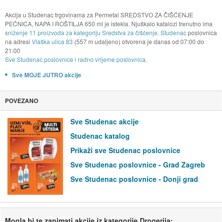
Akcija u Studenac trgovinama za Permetal SREDSTVO ZA ČIŠĆENJE
PEĆNICA, NAPA I ROŠTILJA 650 ml je istekla. Njuškalo katalozi trenutno ima
sniženje 11 proizvoda za kategoriju Sredstva za čišćenje
.
Studenac
poslovnica
na adresi
Vlaška ulica 83
(557 m udaljeno) otvorena je danas od
07:00
do
21:00
Sve Studenac poslovnice i radno vrijeme poslovnica.
Sve MOJE JUTRO akcije
POVEZANO
Sve Studenac akcije
Studenac katalog
Prikaži sve Studenac poslovnice
Sve Studenac poslovnice - Grad Zagreb
Sve Studenac poslovnice - Donji grad
Mogla bi te zanimati akcije iz kategorije Drogerija: