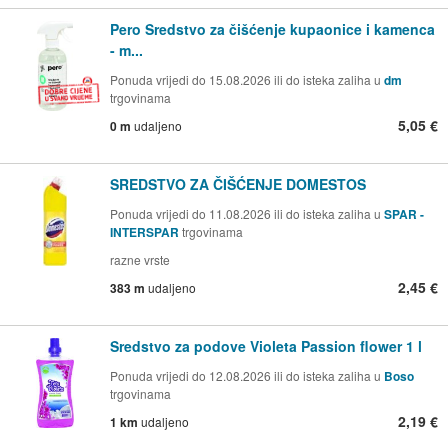
Pero Sredstvo za čišćenje kupaonice i kamenca
- m...
Ponuda vrijedi do 15.08.2026 ili do isteka zaliha u
dm
trgovinama
5,05 €
0 m
udaljeno
SREDSTVO ZA ČIŠĆENJE DOMESTOS
Ponuda vrijedi do 11.08.2026 ili do isteka zaliha u
SPAR -
INTERSPAR
trgovinama
razne vrste
2,45 €
383 m
udaljeno
Sredstvo za podove Violeta Passion flower 1 l
Ponuda vrijedi do 12.08.2026 ili do isteka zaliha u
Boso
trgovinama
2,19 €
1 km
udaljeno