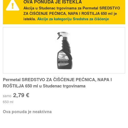
OVA PONUDA JE ISTEKLA
Akcija u Studenac trgovinama za Permetal SREDSTVO
ZA ČIŠĆENJE PEĆNICA, NAPA I ROŠTILJA 650 ml je
istekla.
Akcije za kategoriju Sredstva za čišćenje
Permetal SREDSTVO ZA ČIŠĆENJE PEĆNICA, NAPA I
ROŠTILJA 650 ml u Studenac trgovinama
2,79 €
samo
650 ml
Ova ponuda je neaktivna