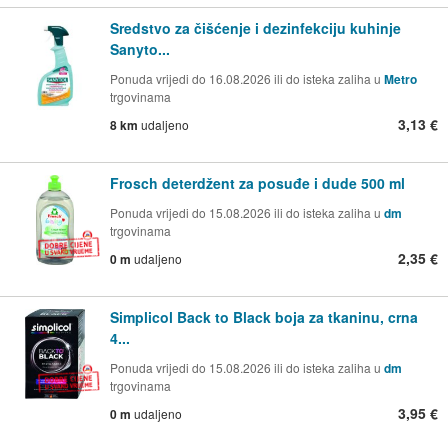
Sredstvo za čišćenje i dezinfekciju kuhinje
Sanyto...
Ponuda vrijedi do 16.08.2026 ili do isteka zaliha u
Metro
trgovinama
3,13 €
8 km
udaljeno
Frosch deterdžent za posuđe i dude 500 ml
Ponuda vrijedi do 15.08.2026 ili do isteka zaliha u
dm
trgovinama
2,35 €
0 m
udaljeno
Simplicol Back to Black boja za tkaninu, crna
4...
Ponuda vrijedi do 15.08.2026 ili do isteka zaliha u
dm
trgovinama
3,95 €
0 m
udaljeno