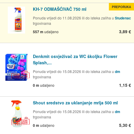
PREPORUKA
KH-7 ODMAŠĆIVAČ 750 ml
Ponuda vrijedi do 11.08.2026 ili do isteka zaliha u
Studenac
trgovinama
3,89 €
557 m
udaljeno
Denkmit osvježivač za WC školjku Flower
Splash,...
Ponuda vrijedi do 15.08.2026 ili do isteka zaliha u
dm
trgovinama
1,15 €
0 m
udaljeno
Shout sredstvo za uklanjanje mrlja 500 ml
Ponuda vrijedi do 15.08.2026 ili do isteka zaliha u
dm
trgovinama
5,30 €
0 m
udaljeno