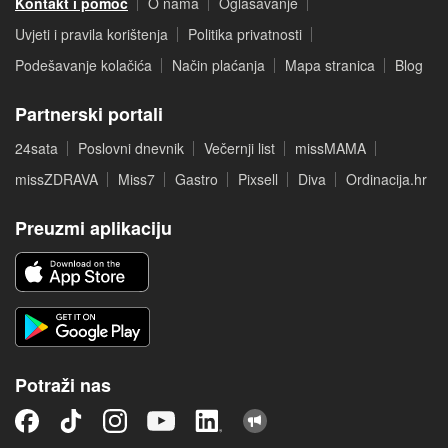
Kontakt i pomoć
O nama
Oglašavanje
Uvjeti i pravila korištenja
Politika privatnosti
Podešavanje kolačića
Način plaćanja
Mapa stranica
Blog
Partnerski portali
24sata
Poslovni dnevnik
Večernji list
missMAMA
missZDRAVA
Miss7
Gastro
Pixsell
Diva
Ordinacija.hr
Preuzmi aplikaciju
Potraži nas