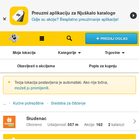
Preuzmi aplikaciju za Njuškalo kataloge
Gdje su akcije? Besplatno preuzimanje aplikacije!
PREDAJ OGLAS
Moja lokacija
Kategorije
Trgovine
Obavijesti o akcijama
Popis za kupnju
Tvoja lokacija postavljena je automatski. Ako nije točna,
možeš ju promijeniti
.
Kućne potrepštine
Sredstva za čišćenje
Studenac
Otvoreno
Udaljenost:
557 m
Akcije:
162
2
katalozi