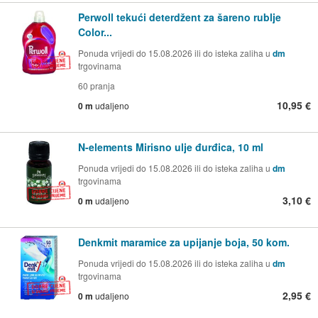
Perwoll tekući deterdžent za šareno rublje
Color...
Ponuda vrijedi do 15.08.2026 ili do isteka zaliha u
dm
trgovinama
60 pranja
10,95 €
0 m
udaljeno
N-elements Mirisno ulje đurđica, 10 ml
Ponuda vrijedi do 15.08.2026 ili do isteka zaliha u
dm
trgovinama
3,10 €
0 m
udaljeno
Denkmit maramice za upijanje boja, 50 kom.
Ponuda vrijedi do 15.08.2026 ili do isteka zaliha u
dm
trgovinama
2,95 €
0 m
udaljeno