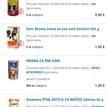
Ponuda vrijedi do 15.08.2026 ili do isteka zaliha u
dm
trgovinama
2,50 €
0 m
udaljeno
Dein Bestes hrana za pse suhi kolačići 500 g
Ponuda vrijedi do 15.08.2026 ili do isteka zaliha u
dm
trgovinama
1,25 €
0 m
udaljeno
HRANA ZA PSE KING
Ponuda vrijedi do 11.08.2026 ili do isteka zaliha u
SPAR -
INTERSPAR
trgovinama
perad ili govedina
1,29 €
383 m
udaljeno
Dreamies POSLASTICA ZA MAČKE piletina 60 g
Ponuda vrijedi do 11.08.2026 ili do isteka zaliha u
Studenac