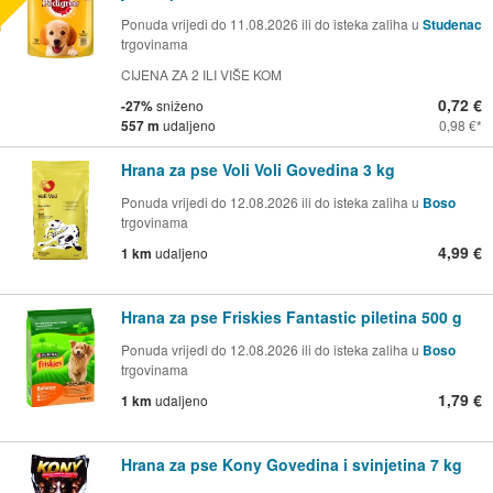
Ponuda vrijedi do 11.08.2026 ili do isteka zaliha u
Studenac
trgovinama
CIJENA ZA 2 ILI VIŠE KOM
0,72 €
-27%
sniženo
557 m
udaljeno
0,98 €
Hrana za pse Voli Voli Govedina 3 kg
Ponuda vrijedi do 12.08.2026 ili do isteka zaliha u
Boso
trgovinama
4,99 €
1 km
udaljeno
Hrana za pse Friskies Fantastic piletina 500 g
Ponuda vrijedi do 12.08.2026 ili do isteka zaliha u
Boso
trgovinama
1,79 €
1 km
udaljeno
Hrana za pse Kony Govedina i svinjetina 7 kg