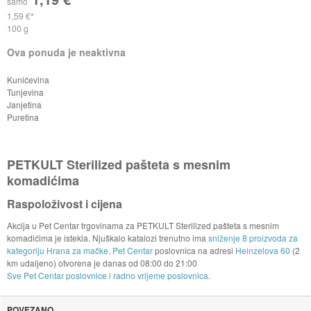
samo
1,59 €
100 g
Ova ponuda je neaktivna
Kunićevina
Tunjevina
Janjetina
Puretina
PETKULT Sterilized pašteta s mesnim
komadićima
Raspoloživost i cijena
Akcija u Pet Centar trgovinama za PETKULT Sterilized pašteta s mesnim
komadićima je istekla. Njuškalo katalozi trenutno ima
sniženje 8 proizvoda za
kategoriju Hrana za mačke
.
Pet Centar
poslovnica na adresi
Heinzelova 60
(2
km udaljeno) otvorena je danas od
08:00
do
21:00
Sve Pet Centar poslovnice i radno vrijeme poslovnica.
POVEZANO