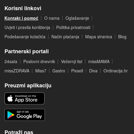
Korisni linkovi
Kontakt i pomoć
O nama
Oglašavanje
Uvjeti i pravila korištenja
Politika privatnosti
Podešavanje kolačića
Način plaćanja
Mapa stranica
Blog
Partnerski portali
24sata
Poslovni dnevnik
Večernji list
missMAMA
missZDRAVA
Miss7
Gastro
Pixsell
Diva
Ordinacija.hr
Preuzmi aplikaciju
Potraži nas