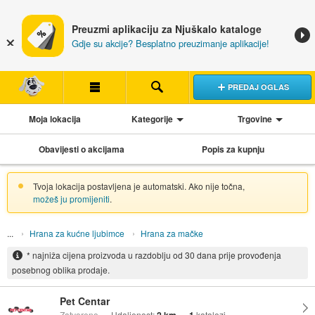
Preuzmi aplikaciju za Njuškalo kataloge
Gdje su akcije? Besplatno preuzimanje aplikacije!
PREDAJ OGLAS
Moja lokacija
Kategorije
Trgovine
Obavijesti o akcijama
Popis za kupnju
Tvoja lokacija postavljena je automatski. Ako nije točna,
možeš ju promijeniti
.
Hrana za kućne ljubimce
Hrana za mačke
* najniža cijena proizvoda u razdoblju od 30 dana prije provođenja
posebnog oblika prodaje.
Pet Centar
Zatvoreno
Udaljenost:
katalozi