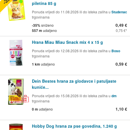
piletina 85 g
Ponuda vrijedi do 11.08.2026 ili do isteka zaliha u
Studenac
trgovinama
0,49 €
-35%
sniženo
557 m
udaljeno
0,75 €
Hrana Miau Miau Snack mix 4 x 15 g
Ponuda vrijedi do 12.08.2026 ili do isteka zaliha u
Boso
trgovinama
0,59 €
1 km
udaljeno
Dein Bestes hrana za glodavce i patuljaste
kuniće...
Ponuda vrijedi do 15.08.2026 ili do isteka zaliha u
dm
trgovinama
1,10 €
0 m
udaljeno
Hobby Dog hrana za pse govedina, 1.240 g