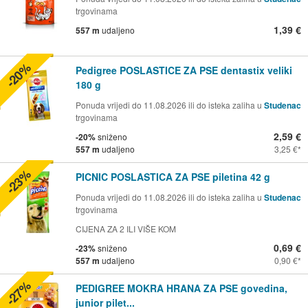
trgovinama
1,39 €
557 m
udaljeno
-20%
Pedigree POSLASTICE ZA PSE dentastix veliki
180 g
Ponuda vrijedi do 11.08.2026 ili do isteka zaliha u
Studenac
trgovinama
2,59 €
-20%
sniženo
557 m
udaljeno
3,25 €
-23%
PICNIC POSLASTICA ZA PSE piletina 42 g
Ponuda vrijedi do 11.08.2026 ili do isteka zaliha u
Studenac
trgovinama
CIJENA ZA 2 ILI VIŠE KOM
0,69 €
-23%
sniženo
557 m
udaljeno
0,90 €
-27%
PEDIGREE MOKRA HRANA ZA PSE govedina,
junior pilet...