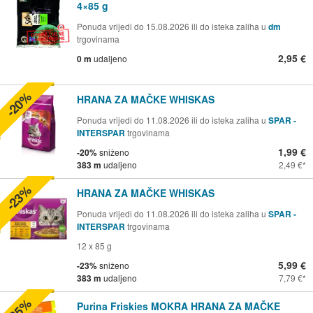
4×85 g
Ponuda vrijedi do 15.08.2026 ili do isteka zaliha u
dm
trgovinama
2,95 €
0 m
udaljeno
-20%
HRANA ZA MAČKE WHISKAS
Ponuda vrijedi do 11.08.2026 ili do isteka zaliha u
SPAR -
INTERSPAR
trgovinama
1,99 €
-20%
sniženo
383 m
udaljeno
2,49 €
-23%
HRANA ZA MAČKE WHISKAS
Ponuda vrijedi do 11.08.2026 ili do isteka zaliha u
SPAR -
INTERSPAR
trgovinama
12 x 85 g
5,99 €
-23%
sniženo
383 m
udaljeno
7,79 €
-35%
Purina Friskies MOKRA HRANA ZA MAČKE