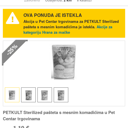
2 km
1
OVA PONUDA JE ISTEKLA
Akcija u Pet Centar trgovinama za PETKULT Sterilized
pašteta s mesnim komadićima je istekla.
Akcije za
kategoriju Hrana za mačke
-25%
PETKULT Sterilized pašteta s mesnim komadićima u Pet
Centar trgovinama
1,19 €