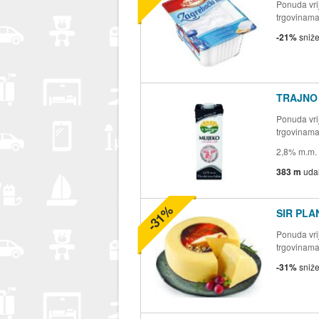
Ponuda vrij
trgovinam
-21%
sniž
TRAJNO 
Ponuda vrij
trgovinam
2,8% m.m.
383 m
uda
-31%
SIR PLA
Ponuda vrij
trgovinam
-31%
sniž