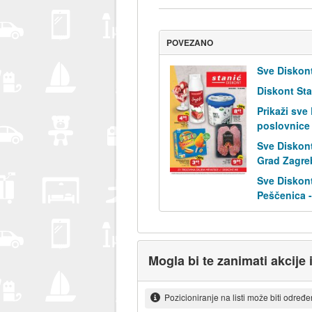
POVEZANO
Sve Diskont
Diskont Sta
Prikaži sve
poslovnice
Sve Diskont
Grad Zagre
Sve Diskont
Peščenica -
Mogla bi te zanimati akcije 
Pozicioniranje na listi može biti određ