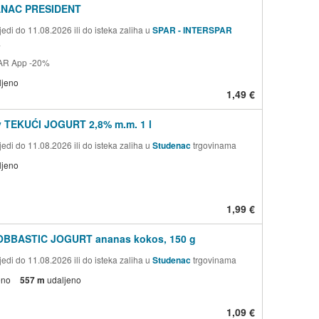
ANAC PRESIDENT
edi do 11.08.2026 ili do isteka zaliha u
SPAR - INTERSPAR
a
AR App -20%
ljeno
1,49 €
v TEKUĆI JOGURT 2,8% m.m. 1 l
edi do 11.08.2026 ili do isteka zaliha u
Studenac
trgovinama
ljeno
1,99 €
OBBASTIC JOGURT ananas kokos, 150 g
edi do 11.08.2026 ili do isteka zaliha u
Studenac
trgovinama
eno
557 m
udaljeno
1,09 €