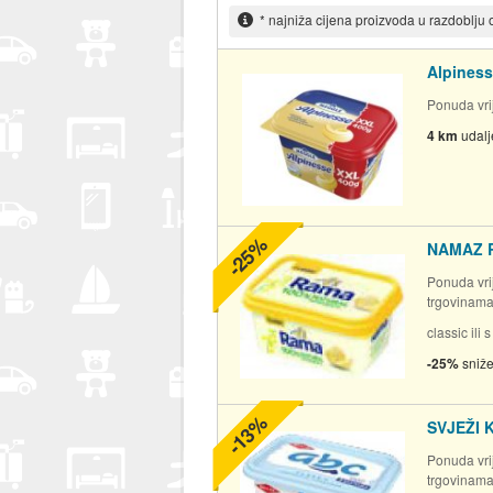
* najniža cijena proizvoda u razdoblju
Alpiness
Ponuda vrij
4 km
udal
-25%
NAMAZ 
Ponuda vrij
trgovinam
classic ili
-25%
sniž
-13%
SVJEŽI 
Ponuda vrij
trgovinam