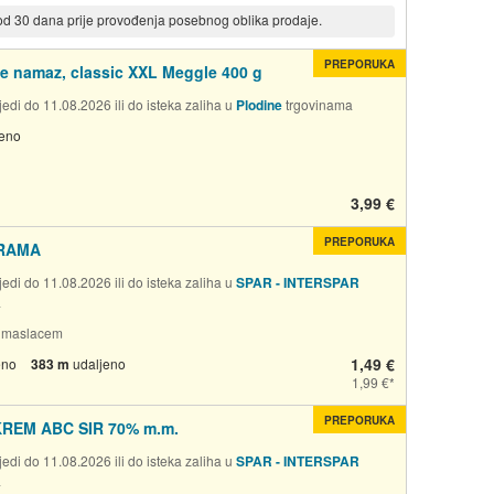
 od 30 dana prije provođenja posebnog oblika prodaje.
PREPORUKA
e namaz, classic XXL Meggle 400 g
edi do 11.08.2026 ili do isteka zaliha u
Plodine
trgovinama
jeno
3,99 €
PREPORUKA
RAMA
edi do 11.08.2026 ili do isteka zaliha u
SPAR - INTERSPAR
a
 s maslacem
1,49 €
eno
383 m
udaljeno
1,99 €
PREPORUKA
KREM ABC SIR 70% m.m.
edi do 11.08.2026 ili do isteka zaliha u
SPAR - INTERSPAR
a