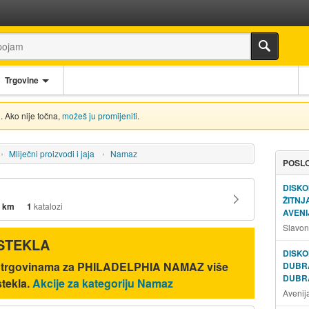
Trgovine
. Ako nije točna,
možeš ju promijeniti
.
Mliječni proizvodi i jaja
Namaz
POSLO
DISKO
ŽITN
 km
1
katalozi
AVENI
Slavon
ISTEKLA
DISKO
ić trgovinama za PHILADELPHIA NAMAZ više
DUBR
DUBR
istekla.
Akcije za kategoriju Namaz
Avenij