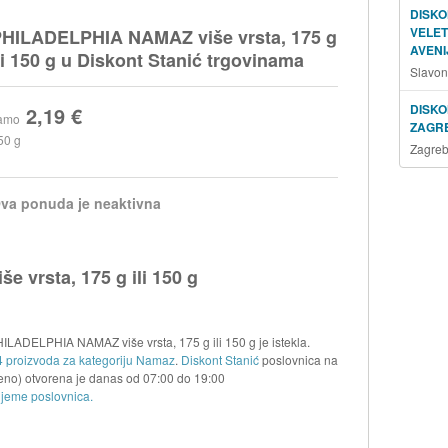
DISKO
VELE
HILADELPHIA NAMAZ više vrsta, 175 g
AVENI
li 150 g u Diskont Stanić trgovinama
Slavon
DISKO
2,19 €
amo
ZAGR
50 g
Zagreb
va ponuda je neaktivna
vrsta, 175 g ili 150 g
HILADELPHIA NAMAZ više vrsta, 175 g ili 150 g je istekla.
4 proizvoda za kategoriju Namaz
.
Diskont Stanić
poslovnica na
eno) otvorena je danas od
07:00
do
19:00
ijeme poslovnica.