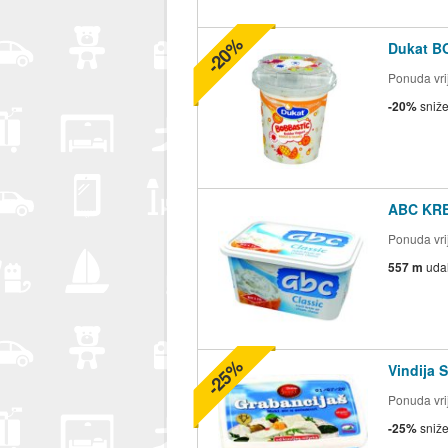
-20%
Dukat B
Ponuda vrij
-20%
sniž
ABC KRE
Ponuda vrij
557 m
uda
-25%
Vindija 
Ponuda vrij
-25%
sniž