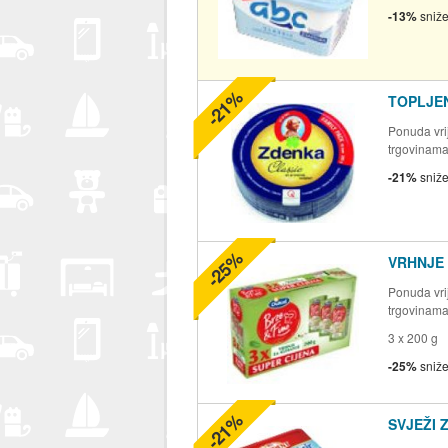
-13%
sniž
-21%
TOPLJEN
Ponuda vrij
trgovinam
-21%
sniž
-25%
VRHNJE 
Ponuda vrij
trgovinam
3 x 200 g
-25%
sniž
-21%
SVJEŽI 