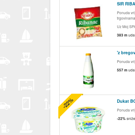
SIR RIB
Ponuda vrij
trgovinam
Uz Moj SP
383 m
uda
'z brego
Ponuda vrij
557 m
uda
-22%
Dukat B
Ponuda vrij
-22%
sniž