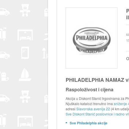
P
i
s
1
O
PHILADELPHIA NAMAZ više 
Raspoloživost i cijena
Akcija u Diskont Stanić trgovinama za P
Njuškalo katalozi trenutno ima
sniženje 
adresi
Slavonska avenija 22
(4 km udalj
Sve Diskont Stanić poslovnice i radno vr
Sve Philadelphia akcije