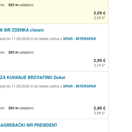
eno
383 m
udaljeno
2,09 €
2,39 €
I SIR ZDENKA classic
edi do 11.08.2026 ili do isteka zaliha u
SPAR - INTERSPAR
a
eno
383 m
udaljeno
2,99 €
3,79 €
ZA KUHANJE BRZO&FINO Dukat
edi do 11.08.2026 ili do isteka zaliha u
SPAR - INTERSPAR
a
2,99 €
eno
383 m
udaljeno
3,99 €
ZAGREBAČKI SIR PRESIDENT