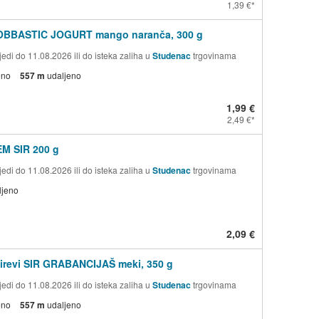
1,39 €
OBBASTIC JOGURT mango naranča, 300 g
edi do 11.08.2026 ili do isteka zaliha u
Studenac
trgovinama
eno
557 m
udaljeno
1,99 €
2,49 €
M SIR 200 g
edi do 11.08.2026 ili do isteka zaliha u
Studenac
trgovinama
ljeno
2,09 €
Sirevi SIR GRABANCIJAŠ meki, 350 g
edi do 11.08.2026 ili do isteka zaliha u
Studenac
trgovinama
eno
557 m
udaljeno