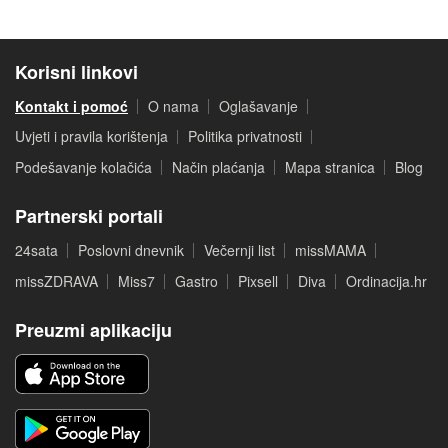
Korisni linkovi
Kontakt i pomoć
O nama
Oglašavanje
Uvjeti i pravila korištenja
Politika privatnosti
Podešavanje kolačića
Način plaćanja
Mapa stranica
Blog
Partnerski portali
24sata
Poslovni dnevnik
Večernji list
missMAMA
missZDRAVA
Miss7
Gastro
Pixsell
Diva
Ordinacija.hr
Preuzmi aplikaciju