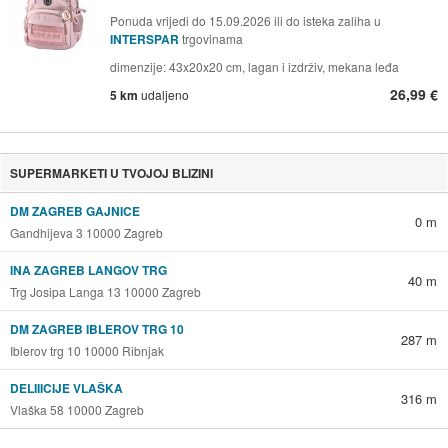
Ponuda vrijedi do 15.09.2026 ili do isteka zaliha u
INTERSPAR
trgovinama
dimenzije: 43x20x20 cm, lagan i izdrživ, mekana leđa
26,99 €
5 km
udaljeno
SUPERMARKETI U TVOJOJ BLIZINI
DM ZAGREB GAJNICE
0 m
Gandhijeva 3 10000 Zagreb
INA ZAGREB LANGOV TRG
40 m
Trg Josipa Langa 13 10000 Zagreb
DM ZAGREB IBLEROV TRG 10
287 m
Iblerov trg 10 10000 Ribnjak
DELIIICIJE VLAŠKA
316 m
Vlaška 58 10000 Zagreb