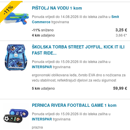
-11%
PIŠTOLJ NA VODU 1 kom
Ponuda vrijedi do 14.08.2026 ili do isteka zaliha u
Smit
Commerce
trgovinama
3,25 €
-11%
sniženo
4 km
udaljeno
3,66 €
ŠKOLSKA TORBA STREET JOYFUL, KICK IT ILI
FAST RIDE...
Ponuda vrijedi do 15.09.2026 ili do isteka zaliha u
INTERSPAR
trgovinama
ergonomski oblikovana leđa, čvrsto EVA dno s nožicama za
veću stabilnost, reflektirajući djelovi za veću sigurnost
59,99 €
5 km
udaljeno
PERNICA RIVERA FOOTBALL GAME 1 kom
Ponuda vrijedi do 15.09.2026 ili do isteka zaliha u
INTERSPAR
trgovinama
prazna