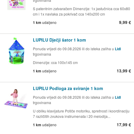
trgovinama
S patentnim zatvaračem Dimenzije: 1x jastučnica cca 60x80
cm i 1x navlaka za pokrivač cca 140x200 cm
9,99 €
1 km
udaljeno
LUPILU Dječji šator 1 kom
Ponuda vrijedi do 09.08.2026 ili do isteka zaliha u
Lidl
trgovinama
Dimenzije: cca 100x145 cm
13,99 €
1 km
udaljeno
LUPILU Podloga za sviranje 1 kom
Ponuda vrijedi do 09.08.2026 ili do isteka zaliha u
Lidl
trgovinama
U obliku klavijature Potiče motoriku, spretnost i koordinaciju
7 različitih zvukova instrumenata i 20 melodija...
17,99 €
1 km
udaljeno