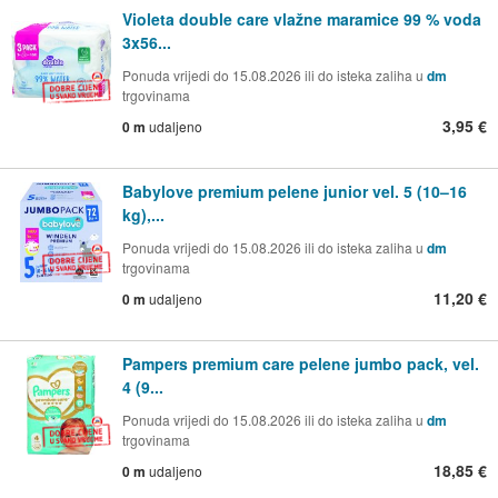
Violeta double care vlažne maramice 99 % voda
3x56...
Ponuda vrijedi do 15.08.2026 ili do isteka zaliha u
dm
trgovinama
3,95 €
0 m
udaljeno
Babylove premium pelene junior vel. 5 (10–16
kg),...
Ponuda vrijedi do 15.08.2026 ili do isteka zaliha u
dm
trgovinama
11,20 €
0 m
udaljeno
Pampers premium care pelene jumbo pack, vel.
4 (9...
Ponuda vrijedi do 15.08.2026 ili do isteka zaliha u
dm
trgovinama
18,85 €
0 m
udaljeno