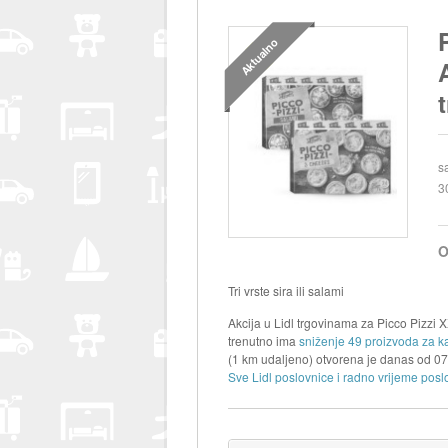
Aktualno
s
3
O
Tri vrste sira ili salami
Akcija u Lidl trgovinama za Picco Pizzi XX
trenutno ima
sniženje 49 proizvoda za k
(1 km udaljeno) otvorena je danas od
07
Sve Lidl poslovnice i radno vrijeme posl