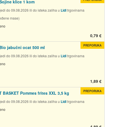
Sojine klice 1 kom
edi do 09.08.2026 ili do isteka zaliha u
Lidl
trgovinama
jeđene mase)
jeno
0,79 €
PREPORUKA
Bio jabučni ocat 500 ml
edi do 09.08.2026 ili do isteka zaliha u
Lidl
trgovinama
jeno
1,89 €
PREPORUKA
 BASKET Pommes frites XXL 3,5 kg
edi do 09.08.2026 ili do isteka zaliha u
Lidl
trgovinama
jeno
4,89 €