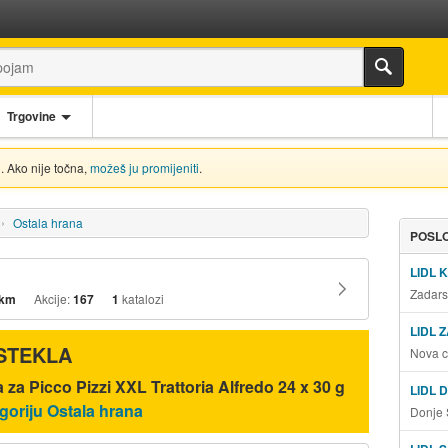
Trgovine
. Ako nije točna,
možeš ju promijeniti
.
Ostala hrana
POSLO
LIDL 
Zadars
 km
Akcije:
167
1
katalozi
LIDL 
ISTEKLA
Nova c
 za Picco Pizzi XXL Trattoria Alfredo 24 x 30 g
LIDL 
egoriju Ostala hrana
Donje 