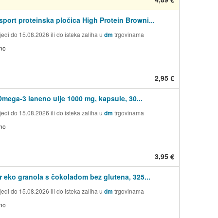
ort proteinska pločica High Protein Browni...
edi do 15.08.2026 ili do isteka zaliha u
dm
trgovinama
no
2,95 €
Omega-3 laneno ulje 1000 mg, kapsule, 30...
edi do 15.08.2026 ili do isteka zaliha u
dm
trgovinama
no
3,95 €
r eko granola s čokoladom bez glutena, 325...
edi do 15.08.2026 ili do isteka zaliha u
dm
trgovinama
no