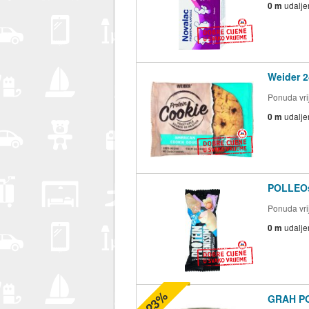
0 m
udalje
Weider 2
Ponuda vrij
0 m
udalje
POLLEOsp
Ponuda vrij
0 m
udalje
-23%
GRAH P