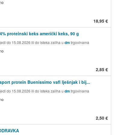
no
18,95 €
4% proteinski keks američki keks, 90 g
edi do 15.08.2026 ili do isteka zaliha u
dm
trgovinama
no
2,85 €
ort protein Buenissimo vafl lješnjak i bij...
edi do 15.08.2026 ili do isteka zaliha u
dm
trgovinama
no
2,50 €
ODRAVKA