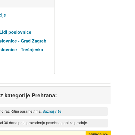
cije
g
 Lidl poslovnice
slovnice - Grad Zagreb
slovnice - Trešnjevka -
iz kategorije Prehrana:
eno različitim parametrima.
Saznaj više.
 od 30 dana prije provođenja posebnog oblika prodaje.
PREPORUKA