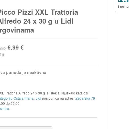
LIDL 
Lastov
Picco Pizzi XXL Trattoria
Alfredo 24 x 30 g u Lidl
trgovinama
6,99 €
amo
0 g
va ponuda je neaktivna
L Trattoria Alfredo 24 x 30 g je istekla. Njuškalo katalozi
ategoriju Ostala hrana
.
Lidl
poslovnica na adresi
Zadarska 79
:00
do
22:00
ovnica.