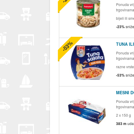
Ponuda vrij
trgovinam
bijeli ili 
-23%
sniž
-53%
TUNA IL
Ponuda vrij
trgovinam
razne vrste
-53%
sniž
MESNI 
Ponuda vrij
trgovinam
2 x 150 g
383 m
uda