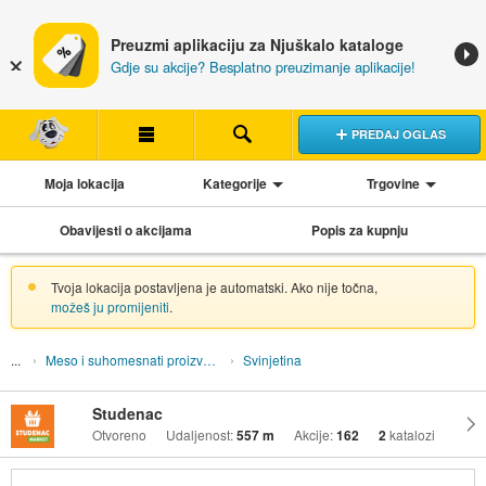
Preuzmi aplikaciju za Njuškalo kataloge
Gdje su akcije? Besplatno preuzimanje aplikacije!
PREDAJ OGLAS
Moja lokacija
Kategorije
Trgovine
Obavijesti o akcijama
Popis za kupnju
Tvoja lokacija postavljena je automatski. Ako nije točna,
možeš ju promijeniti
.
Meso i suhomesnati proizvodi
Svinjetina
Studenac
Otvoreno
Udaljenost:
557 m
Akcije:
162
2
katalozi