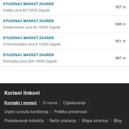
STUDENAC MARKET ZAGREB
557 m
Vlaška ulica 83 10000 Zagreb
STUDENAC MARKET ZAGREB
606 m
Draškovićeva ulica 40 10000 Zagreb
STUDENAC MARKET ZAGREB
651 m
Ćirilometodska ulica 8 10000 Zagreb
STUDENAC MARKET ZAGREB
667 m
Petrinjska ulica 26A 10000 Zagreb
Korisni linkovi
Kontakt i pomoć
O nama
Oglašavanje
Uvjeti i pravila korištenja
Politika privatnosti
Podešavanje kolačića
Način plaćanja
Mapa stranica
Blog