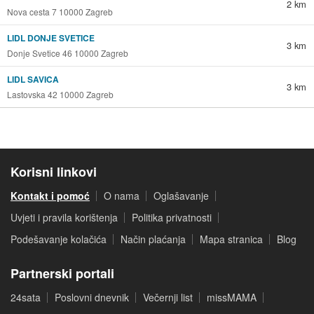
2 km
Nova cesta 7 10000 Zagreb
LIDL DONJE SVETICE
3 km
Donje Svetice 46 10000 Zagreb
LIDL SAVICA
3 km
Lastovska 42 10000 Zagreb
Korisni linkovi
Kontakt i pomoć
O nama
Oglašavanje
Uvjeti i pravila korištenja
Politika privatnosti
Podešavanje kolačića
Način plaćanja
Mapa stranica
Blog
Partnerski portali
24sata
Poslovni dnevnik
Večernji list
missMAMA