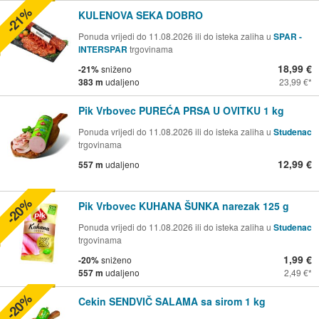
-21%
KULENOVA SEKA DOBRO
Ponuda vrijedi do 11.08.2026 ili do isteka zaliha u
SPAR -
INTERSPAR
trgovinama
18,99 €
-21%
sniženo
383 m
udaljeno
23,99 €
Pik Vrbovec PUREĆA PRSA U OVITKU 1 kg
Ponuda vrijedi do 11.08.2026 ili do isteka zaliha u
Studenac
trgovinama
12,99 €
557 m
udaljeno
-20%
Pik Vrbovec KUHANA ŠUNKA narezak 125 g
Ponuda vrijedi do 11.08.2026 ili do isteka zaliha u
Studenac
trgovinama
1,99 €
-20%
sniženo
557 m
udaljeno
2,49 €
-20%
Cekin SENDVIČ SALAMA sa sirom 1 kg