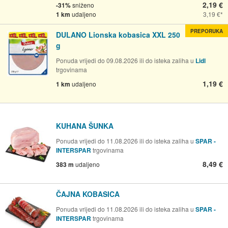
2,19 €
-31%
sniženo
1 km
udaljeno
3,19 €
PREPORUKA
DULANO Lionska kobasica XXL 250
g
Ponuda vrijedi do 09.08.2026 ili do isteka zaliha u
Lidl
trgovinama
1,19 €
1 km
udaljeno
KUHANA ŠUNKA
Ponuda vrijedi do 11.08.2026 ili do isteka zaliha u
SPAR -
INTERSPAR
trgovinama
8,49 €
383 m
udaljeno
ČAJNA KOBASICA
Ponuda vrijedi do 11.08.2026 ili do isteka zaliha u
SPAR -
INTERSPAR
trgovinama