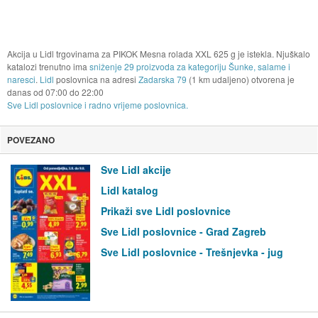
Akcija u Lidl trgovinama za PIKOK Mesna rolada XXL 625 g je istekla. Njuškalo
katalozi trenutno ima
sniženje 29 proizvoda za kategoriju Šunke, salame i
naresci
.
Lidl
poslovnica na adresi
Zadarska 79
(1 km udaljeno) otvorena je
danas od
07:00
do
22:00
Sve Lidl poslovnice i radno vrijeme poslovnica.
POVEZANO
Sve Lidl akcije
Lidl katalog
Prikaži sve Lidl poslovnice
Sve Lidl poslovnice - Grad Zagreb
Sve Lidl poslovnice - Trešnjevka - jug