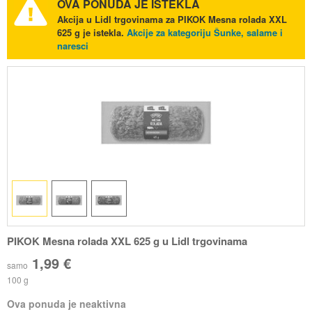
OVA PONUDA JE ISTEKLA
Akcija u Lidl trgovinama za PIKOK Mesna rolada XXL
625 g je istekla.
Akcije za kategoriju Šunke, salame i
naresci
PIKOK Mesna rolada XXL 625 g u Lidl trgovinama
1,99 €
samo
100 g
Ova ponuda je neaktivna