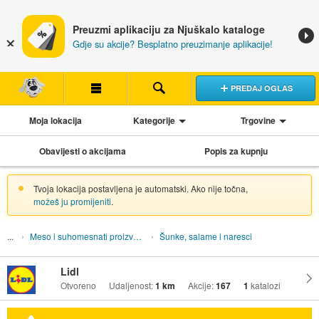
Preuzmi aplikaciju za Njuškalo kataloge
Gdje su akcije? Besplatno preuzimanje aplikacije!
PREDAJ OGLAS
Moja lokacija
Kategorije
Trgovine
Obavijesti o akcijama
Popis za kupnju
Tvoja lokacija postavljena je automatski. Ako nije točna,
možeš ju promijeniti
.
Meso i suhomesnati proizvodi
Šunke, salame i naresci
Lidl
Otvoreno
Udaljenost:
1 km
Akcije:
167
1
katalozi