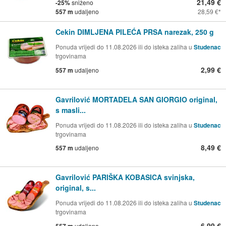
21,49 €
-25%
sniženo
557 m
udaljeno
28,59 €
Cekin DIMLJENA PILEĆA PRSA narezak, 250 g
Ponuda vrijedi do 11.08.2026 ili do isteka zaliha u
Studenac
trgovinama
2,99 €
557 m
udaljeno
Gavrilović MORTADELA SAN GIORGIO original,
s masli...
Ponuda vrijedi do 11.08.2026 ili do isteka zaliha u
Studenac
trgovinama
8,49 €
557 m
udaljeno
Gavrilović PARIŠKA KOBASICA svinjska,
original, s...
Ponuda vrijedi do 11.08.2026 ili do isteka zaliha u
Studenac
trgovinama
6,99 €
udaljeno