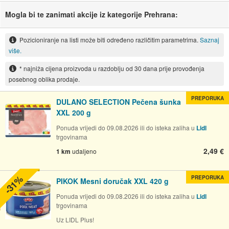
Mogla bi te zanimati akcije iz kategorije Prehrana:
Pozicioniranje na listi može biti određeno različitim parametrima.
Saznaj
više.
* najniža cijena proizvoda u razdoblju od 30 dana prije provođenja
posebnog oblika prodaje.
PREPORUKA
DULANO SELECTION Pečena šunka
XXL 200 g
Ponuda vrijedi do 09.08.2026 ili do isteka zaliha u
Lidl
trgovinama
2,49 €
1 km
udaljeno
-31%
PREPORUKA
PIKOK Mesni doručak XXL 420 g
Ponuda vrijedi do 09.08.2026 ili do isteka zaliha u
Lidl
trgovinama
Uz LIDL Plus!