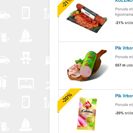
-21%
Ponuda vrij
trgovinam
-21%
sniž
Pik Vrb
Ponuda vrij
557 m
uda
-20%
Pik Vrb
Ponuda vrij
-20%
sniž