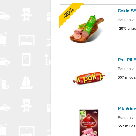
-20%
Cekin S
Ponuda vrij
-20%
sniž
Poli PI
Ponuda vrij
557 m
uda
Pik Vrb
Ponuda vrij
557 m
uda