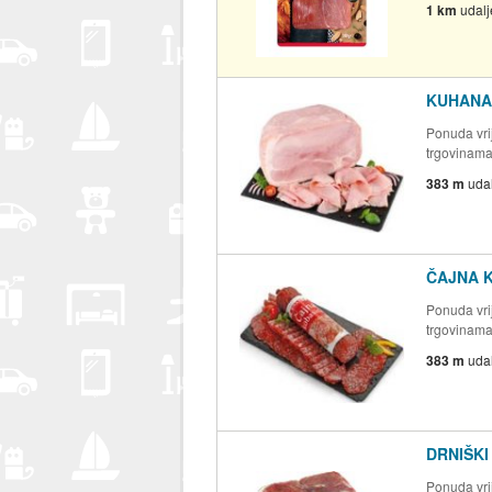
1 km
udal
KUHANA
Ponuda vrij
trgovinam
383 m
uda
ČAJNA 
Ponuda vrij
trgovinam
383 m
uda
DRNIŠKI 
Ponuda vrij