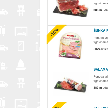
trgovinam
383 m
uda
-15%
ŠUNKA 
Ponuda vrij
trgovinam
-15%
sniž
SALAMA 
Ponuda vrij
trgovinam
383 m
uda
KULENO