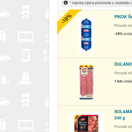
* najniža cijena proizvoda u razdoblju
-19%
PIKOK Šu
Ponuda vri
-19%
sniž
DULANO 
Ponuda vri
1 km
udal
SOL&MAR
240 g
Ponuda vri