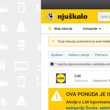
Moja lokacija
Kategorije
Tvoja lokacija postavljena je automatski
Njuškalo
Katalozi i akcije
Prehrana
* najniža cijena proizvoda u razdoblju o
Lidl
Zatvoreno
Udaljenost:
1
OVA PONUDA JE 
Akcija u Lidl trgovinam
kategoriju Šunke, salam