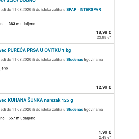
edi do 11.08.2026 ili do isteka zaliha u
SPAR - INTERSPAR
a
eno
383 m
udaljeno
18,99 €
23,99 €
ovec PUREĆA PRSA U OVITKU 1 kg
edi do 11.08.2026 ili do isteka zaliha u
Studenac
trgovinama
ljeno
12,99 €
ovec KUHANA ŠUNKA narezak 125 g
edi do 11.08.2026 ili do isteka zaliha u
Studenac
trgovinama
eno
557 m
udaljeno
1,99 €
2,49 €