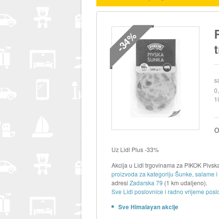
-34%
s
0
1
O
Uz Lidl Plus -33%
Akcija u Lidl trgovinama za PIKOK Pivska
proizvoda za kategoriju Šunke, salame i
adresi
Zadarska 79
(1 km udaljeno).
Sve Lidl poslovnice i radno vrijeme posl
Sve Himalayan akcije