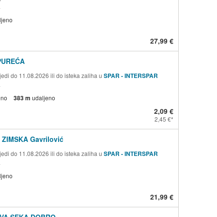
a
ljeno
27,99 €
PUREĆA
edi do 11.08.2026 ili do isteka zaliha u
SPAR - INTERSPAR
a
eno
383 m
udaljeno
2,09 €
2,45 €
ZIMSKA Gavrilović
edi do 11.08.2026 ili do isteka zaliha u
SPAR - INTERSPAR
a
ljeno
21,99 €
VA SEKA DOBRO