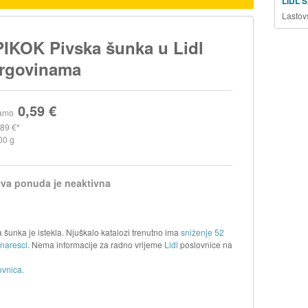
LIDL 
Lastov
PIKOK Pivska šunka u Lidl
trgovinama
0,59 €
amo
,89 €
00 g
va ponuda je neaktivna
 šunka je istekla. Njuškalo katalozi trenutno ima
sniženje 52
 naresci
. Nema informacije za radno vrijeme
Lidl
poslovnice na
ovnica.