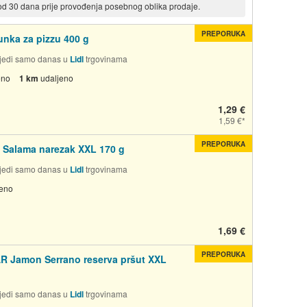
 od 30 dana prije provođenja posebnog oblika prodaje.
PREPORUKA
nka za pizzu 400 g
jedi samo danas u
Lidl
trgovinama
eno
1 km
udaljeno
1,29 €
1,59 €
PREPORUKA
Salama narezak XXL 170 g
jedi samo danas u
Lidl
trgovinama
jeno
1,69 €
PREPORUKA
 Jamon Serrano reserva pršut XXL
jedi samo danas u
Lidl
trgovinama