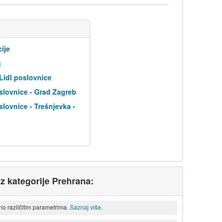
cije
g
 Lidl poslovnice
slovnice - Grad Zagreb
slovnice - Trešnjevka -
iz kategorije Prehrana:
eno različitim parametrima.
Saznaj više.