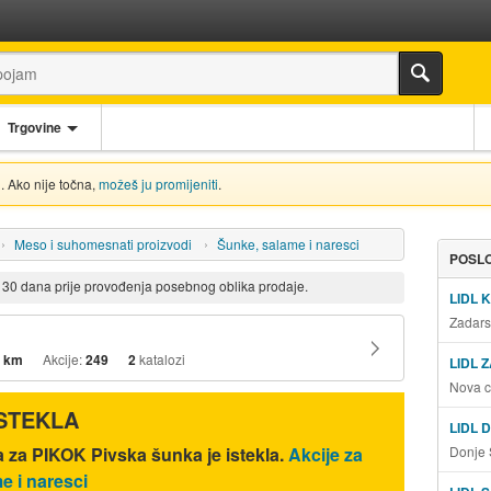
Trgovine
. Ako nije točna,
možeš ju promijeniti
.
Meso i suhomesnati proizvodi
Šunke, salame i naresci
POSLO
d 30 dana prije provođenja posebnog oblika prodaje.
LIDL 
Zadars
 km
Akcije:
249
2
katalozi
LIDL 
Nova c
ISTEKLA
LIDL 
Donje 
a za PIKOK Pivska šunka je istekla.
Akcije za
e i naresci