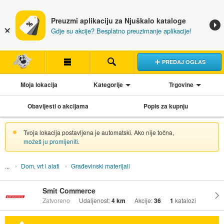
Preuzmi aplikaciju za Njuškalo kataloge
Gdje su akcije? Besplatno preuzimanje aplikacije!
PREDAJ OGLAS
Moja lokacija
Kategorije
Trgovine
Obavijesti o akcijama
Popis za kupnju
Tvoja lokacija postavljena je automatski. Ako nije točna,
možeš ju promijeniti
.
Dom, vrt i alati
Građevinski materijali
Smit Commerce
Zatvoreno
Udaljenost:
4 km
Akcije:
36
1
katalozi