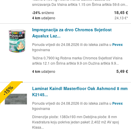
smrzavanja Da Visina artikla 1.15 cm Širina artikla 59.6 cm...
18,45 €
-24%
sniženo
4 km
udaljeno
24,13 €
Impregnacija za drvo Chromos Svjetlost
Aqualux Laz...
Ponuda vrijedi do 24.08.2026 ili do isteka zaliha u
Pevex
trgovinama
Težina 0,7900 kg Robna marka Chromos Svjetlost Visina
artikla 12.1 cm Širina artikla 9.9 cm Dužina artikla 9.9...
5,49 €
4 km
udaljeno
-15%
Laminat Kaindl Masterfloor Oak Ashmond 8 mm
K2145...
Ponuda vrijedi do 24.08.2026 ili do isteka zaliha u
Pevex
trgovinama
Dimenzije ploče: 1383x193 mm Debljina ploče: 8 mm
Kvadratura koju pokriva jedan paket: 2,402 m2 AV spoj
Klasa...