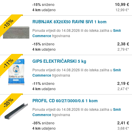
10,99 €
-15%
sniženo
4 km
udaljeno
12,99 €
-15%
RUBNJAK 8X20X50 RAVNI SIVI 1 kom
Ponuda vrijedi do 14.08.2026 ili do isteka zaliha u
Smit
Commerce
trgovinama
2,38 €
-15%
sniženo
4 km
udaljeno
2,79 €
-11%
GIPS ELEKTRIČARSKI 5 kg
Ponuda vrijedi do 14.08.2026 ili do isteka zaliha u
Smit
Commerce
trgovinama
2,19 €
-11%
sniženo
4 km
udaljeno
2,47 €
-35%
PROFIL CD 60/27/3000/0.6 1 kom
Ponuda vrijedi do 14.08.2026 ili do isteka zaliha u
Smit
Commerce
trgovinama
2,41 €
-35%
sniženo
4 km
udaljeno
3,68 €