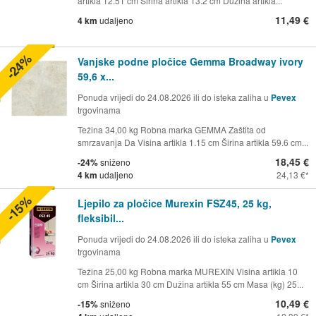
artikla 12.51 cm Širina artikla 13.2 cm Dužina artikla...
11,49 €
4 km
udaljeno
-24%
Vanjske podne pločice Gemma Broadway ivory
59,6 x...
Ponuda vrijedi do 24.08.2026 ili do isteka zaliha u
Pevex
trgovinama
Težina 34,00 kg Robna marka GEMMA Zaštita od
smrzavanja Da Visina artikla 1.15 cm Širina artikla 59.6 cm...
18,45 €
-24%
sniženo
4 km
udaljeno
24,13 €
-15%
Ljepilo za pločice Murexin FSZ45, 25 kg,
fleksibil...
Ponuda vrijedi do 24.08.2026 ili do isteka zaliha u
Pevex
trgovinama
Težina 25,00 kg Robna marka MUREXIN Visina artikla 10
cm Širina artikla 30 cm Dužina artikla 55 cm Masa (kg) 25...
10,49 €
-15%
sniženo