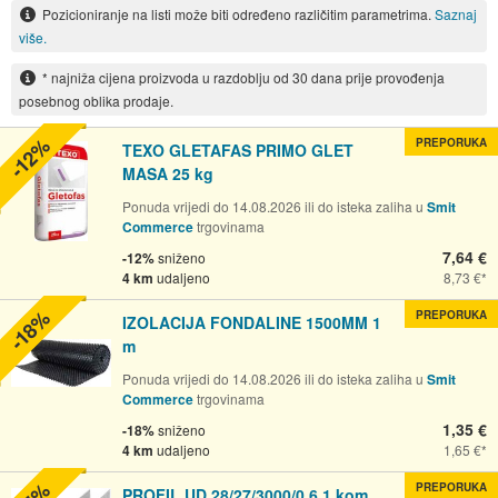
Pozicioniranje na listi može biti određeno različitim parametrima.
Saznaj
više.
* najniža cijena proizvoda u razdoblju od 30 dana prije provođenja
posebnog oblika prodaje.
-12%
PREPORUKA
TEXO GLETAFAS PRIMO GLET
MASA 25 kg
Ponuda vrijedi do 14.08.2026 ili do isteka zaliha u
Smit
Commerce
trgovinama
7,64 €
-12%
sniženo
4 km
udaljeno
8,73 €
-18%
PREPORUKA
IZOLACIJA FONDALINE 1500MM 1
m
Ponuda vrijedi do 14.08.2026 ili do isteka zaliha u
Smit
Commerce
trgovinama
1,35 €
-18%
sniženo
4 km
udaljeno
1,65 €
PREPORUKA
PROFIL UD 28/27/3000/0.6 1 kom