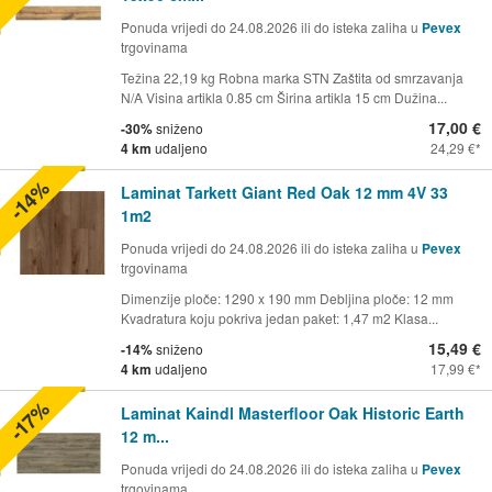
Ponuda vrijedi do 24.08.2026 ili do isteka zaliha u
Pevex
trgovinama
Težina 22,19 kg Robna marka STN Zaštita od smrzavanja
N/A Visina artikla 0.85 cm Širina artikla 15 cm Dužina...
17,00 €
-30%
sniženo
4 km
udaljeno
24,29 €
-14%
Laminat Tarkett Giant Red Oak 12 mm 4V 33
1m2
Ponuda vrijedi do 24.08.2026 ili do isteka zaliha u
Pevex
trgovinama
Dimenzije ploče: 1290 x 190 mm Debljina ploče: 12 mm
Kvadratura koju pokriva jedan paket: 1,47 m2 Klasa...
15,49 €
-14%
sniženo
4 km
udaljeno
17,99 €
-17%
Laminat Kaindl Masterfloor Oak Historic Earth
12 m...
Ponuda vrijedi do 24.08.2026 ili do isteka zaliha u
Pevex
trgovinama