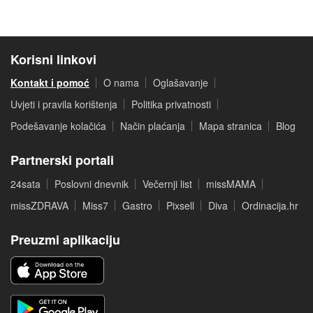
Korisni linkovi
Kontakt i pomoć
O nama
Oglašavanje
Uvjeti i pravila korištenja
Politika privatnosti
Podešavanje kolačića
Način plaćanja
Mapa stranica
Blog
Partnerski portali
24sata
Poslovni dnevnik
Večernji list
missMAMA
missZDRAVA
Miss7
Gastro
Pixsell
Diva
Ordinacija.hr
Preuzmi aplikaciju