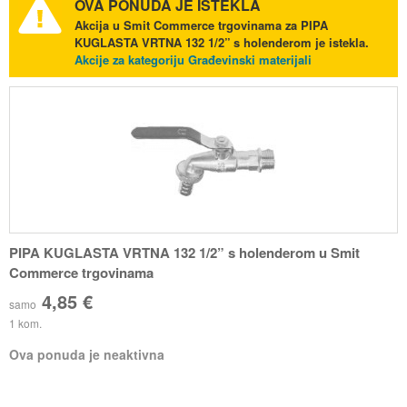
OVA PONUDA JE ISTEKLA
Akcija u Smit Commerce trgovinama za PIPA
KUGLASTA VRTNA 132 1/2” s holenderom je istekla.
Akcije za kategoriju Građevinski materijali
PIPA KUGLASTA VRTNA 132 1/2” s holenderom u Smit
Commerce trgovinama
4,85 €
samo
1 kom.
Ova ponuda je neaktivna