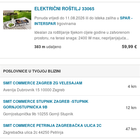
ELEKTRIČNI ROŠTILJ 33065
Ponuda vrijedi do 11.08.2026 ili do isteka zaliha u
SPAR -
INTERSPAR
trgovinama
Idealan za roštiljanje tijekom cijele godine u zatvorenom
prostoru, na terasi snaga: 2400 W max, neprijanjajuća...
59,99 €
383 m
udaljeno
POSLOVNICE U TVOJOJ BLIZINI
SMIT COMMERCE ZAGREB ZG VELESAJAM
4 km
Avenija Dubrovnik 15 10000 Zagreb
SMIT COMMERCE STUPNIK ZAGREB -STUPNIK
GORNJOSTUPNIČKA 9B
12 km
Gornjostupnička 9b 10255 Gornji Stupnik
SMIT COMMERCE PETRINJA ZAGREBAČKA ULICA 2C
47 km
Zagrebačka ulica 2c 44250 Petrinja