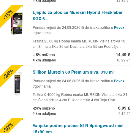
4 km
udaljeno
12,39 €
-15%
Ljepilo za pločice Murexin Hybrid Flexkleber
KGX 6...
Ponuda vrijedi do 24.08.2026 ili do isteka zaliha u
Pevex
trgovinama
Težina 25,00 kg Robna marka MUREXIN Visina artikla 10
cm Širina artikla 30 cm Dužina artikla 55 cm Područje...
14,49 €
-15%
sniženo
4 km
udaljeno
16,99 €
-24%
Silikon Murexin 60 Premium siva, 310 ml
Ponuda vrijedi do 24.08.2026 ili do isteka zaliha u
Pevex
trgovinama
Težina 0,4000 kg Robna marka MUREXIN Visina artikla 24
cm Širina artikla 4 cm Dužina artikla 4 cm Boja Siva...
6,99 €
-24%
sniženo
4 km
udaljeno
9,19 €
-30%
Vanjske podne pločice STN Springwood miel
15x90 cm...