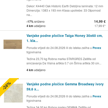
Dekor: K4440 Oak Historic Earth Debljina laminata: 12 mm
Dimenzija: 1383 x 193 mm Klasa upotrebe: 33 Otpornost
na...
14,99 €
-17%
sniženo
4 km
udaljeno
17,99 €
Vanjske podne pločice Taiga Honey 30x60 cm,
1. kla...
Ponuda vrijedi do 24.08.2026 ili do isteka zaliha u
Pevex
trgovinama
Težina 23,70 kg Robna marka STARGRES Zaštita od
smrzavanja Da Visina artikla 0.7 cm Širina artikla 30 cm...
4 km
udaljeno
-24%
Vanjske podne pločice Gemma Broadway ivory
59,6 x...
Ponuda vrijedi do 24.08.2026 ili do isteka zaliha u
Pevex
trgovinama
Težina 34,00 kg Robna marka GEMMA Zaštita od