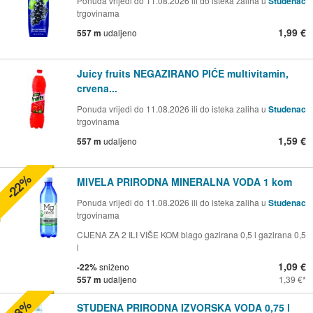
Ponuda vrijedi do 11.08.2026 ili do isteka zaliha u
Studenac
trgovinama
1,99 €
557 m
udaljeno
Juicy fruits NEGAZIRANO PIĆE multivitamin,
crvena...
Ponuda vrijedi do 11.08.2026 ili do isteka zaliha u
Studenac
trgovinama
1,59 €
557 m
udaljeno
-22%
MIVELA PRIRODNA MINERALNA VODA 1 kom
Ponuda vrijedi do 11.08.2026 ili do isteka zaliha u
Studenac
trgovinama
CIJENA ZA 2 ILI VIŠE KOM blago gazirana 0,5 l gazirana 0,5
l
1,09 €
-22%
sniženo
557 m
udaljeno
1,39 €
-18%
STUDENA PRIRODNA IZVORSKA VODA 0,75 l