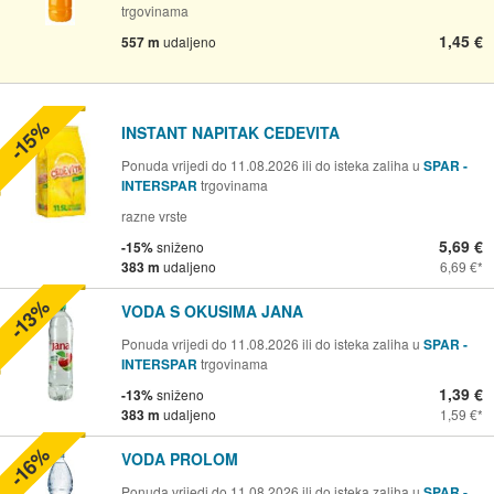
trgovinama
1,45 €
557 m
udaljeno
-15%
INSTANT NAPITAK CEDEVITA
Ponuda vrijedi do 11.08.2026 ili do isteka zaliha u
SPAR -
INTERSPAR
trgovinama
razne vrste
5,69 €
-15%
sniženo
383 m
udaljeno
6,69 €
-13%
VODA S OKUSIMA JANA
Ponuda vrijedi do 11.08.2026 ili do isteka zaliha u
SPAR -
INTERSPAR
trgovinama
1,39 €
-13%
sniženo
383 m
udaljeno
1,59 €
-16%
VODA PROLOM
Ponuda vrijedi do 11.08.2026 ili do isteka zaliha u
SPAR -