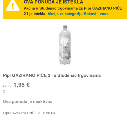
OVA PONUDA JE ISTEKLA
Akcija u Studenac trgovinama za Pipi GAZIRANO PIĆE
2 l je istekla.
Akcije za kategoriju Sokovi i voda
Pipi GAZIRANO PIĆE 2 l u Studenac trgovinama
1,95 €
samo
2 l
Ova ponuda je neaktivna
Pipi GAZIRANO PIĆE 2 l, 0,98 €/l