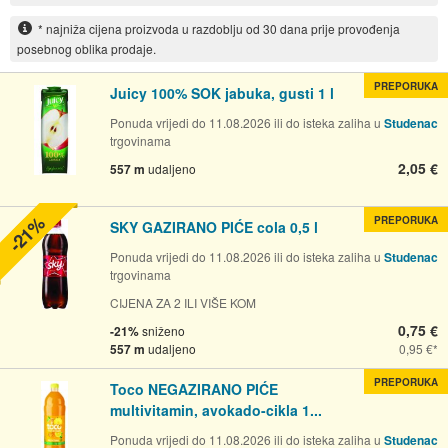
* najniža cijena proizvoda u razdoblju od 30 dana prije provođenja
posebnog oblika prodaje.
PREPORUKA
Juicy 100% SOK jabuka, gusti 1 l
Ponuda vrijedi do 11.08.2026 ili do isteka zaliha u
Studenac
trgovinama
2,05 €
557 m
udaljeno
-21%
PREPORUKA
SKY GAZIRANO PIĆE cola 0,5 l
Ponuda vrijedi do 11.08.2026 ili do isteka zaliha u
Studenac
trgovinama
CIJENA ZA 2 ILI VIŠE KOM
0,75 €
-21%
sniženo
557 m
udaljeno
0,95 €
PREPORUKA
Toco NEGAZIRANO PIĆE
multivitamin, avokado-cikla 1...
Ponuda vrijedi do 11.08.2026 ili do isteka zaliha u
Studenac