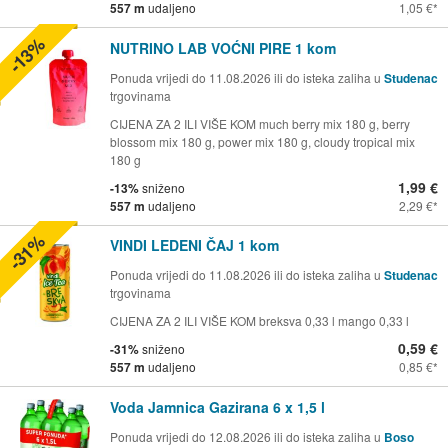
557 m
udaljeno
1,05 €
-13%
NUTRINO LAB VOĆNI PIRE 1 kom
Ponuda vrijedi do 11.08.2026 ili do isteka zaliha u
Studenac
trgovinama
CIJENA ZA 2 ILI VIŠE KOM much berry mix 180 g, berry
blossom mix 180 g, power mix 180 g, cloudy tropical mix
180 g
1,99 €
-13%
sniženo
557 m
udaljeno
2,29 €
-31%
VINDI LEDENI ČAJ 1 kom
Ponuda vrijedi do 11.08.2026 ili do isteka zaliha u
Studenac
trgovinama
CIJENA ZA 2 ILI VIŠE KOM breksva 0,33 l mango 0,33 l
0,59 €
-31%
sniženo
557 m
udaljeno
0,85 €
Voda Jamnica Gazirana 6 x 1,5 l
Ponuda vrijedi do 12.08.2026 ili do isteka zaliha u
Boso