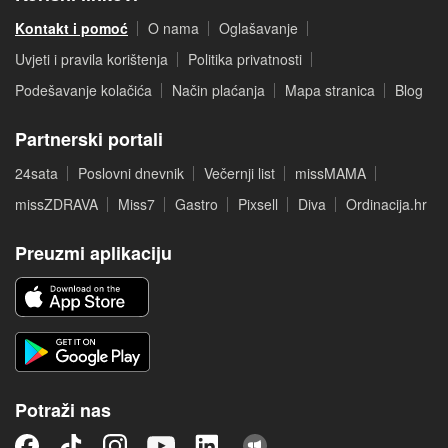
Kontakt i pomoć
O nama
Oglašavanje
Uvjeti i pravila korištenja
Politika privatnosti
Podešavanje kolačića
Način plaćanja
Mapa stranica
Blog
Partnerski portali
24sata
Poslovni dnevnik
Večernji list
missMAMA
missZDRAVA
Miss7
Gastro
Pixsell
Diva
Ordinacija.hr
Preuzmi aplikaciju
Potraži nas