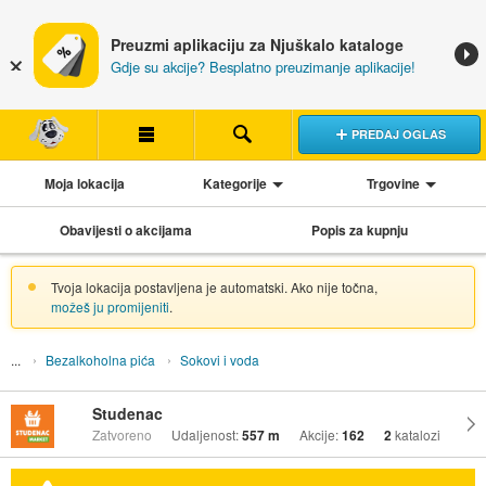
Preuzmi aplikaciju za Njuškalo kataloge
Gdje su akcije? Besplatno preuzimanje aplikacije!
PREDAJ OGLAS
Moja lokacija
Kategorije
Trgovine
Obavijesti o akcijama
Popis za kupnju
Tvoja lokacija postavljena je automatski. Ako nije točna,
možeš ju promijeniti
.
Bezalkoholna pića
Sokovi i voda
Studenac
Zatvoreno
Udaljenost:
557 m
Akcije:
162
2
katalozi