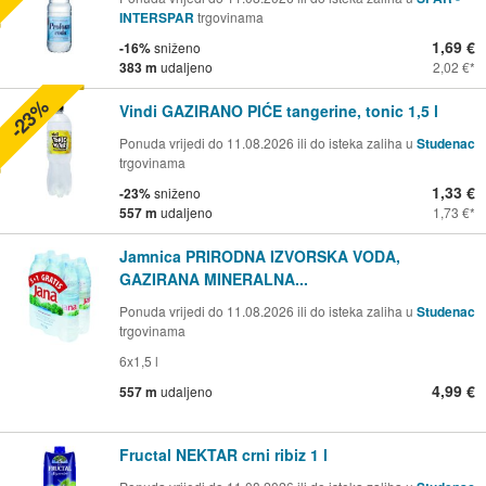
INTERSPAR
trgovinama
1,69 €
-16%
sniženo
383 m
udaljeno
2,02 €
-23%
Vindi GAZIRANO PIĆE tangerine, tonic 1,5 l
Ponuda vrijedi do 11.08.2026 ili do isteka zaliha u
Studenac
trgovinama
1,33 €
-23%
sniženo
557 m
udaljeno
1,73 €
Jamnica PRIRODNA IZVORSKA VODA,
GAZIRANA MINERALNA...
Ponuda vrijedi do 11.08.2026 ili do isteka zaliha u
Studenac
trgovinama
6x1,5 l
4,99 €
557 m
udaljeno
Fructal NEKTAR crni ribiz 1 l