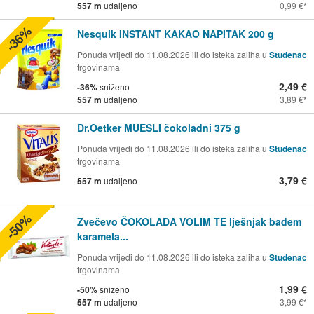
557 m
udaljeno
0,99 €
-36%
Nesquik INSTANT KAKAO NAPITAK 200 g
Ponuda vrijedi do 11.08.2026 ili do isteka zaliha u
Studenac
trgovinama
2,49 €
-36%
sniženo
557 m
udaljeno
3,89 €
Dr.Oetker MUESLI čokoladni 375 g
Ponuda vrijedi do 11.08.2026 ili do isteka zaliha u
Studenac
trgovinama
3,79 €
557 m
udaljeno
-50%
Zvečevo ČOKOLADA VOLIM TE lješnjak badem
karamela...
Ponuda vrijedi do 11.08.2026 ili do isteka zaliha u
Studenac
trgovinama
1,99 €
-50%
sniženo
557 m
udaljeno
3,99 €