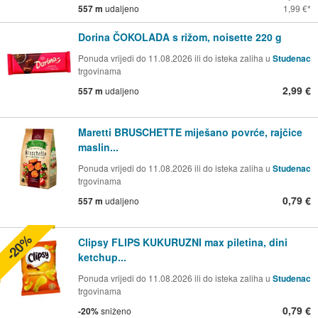
557 m
udaljeno
1,99 €
Dorina ČOKOLADA s rižom, noisette 220 g
Ponuda vrijedi do 11.08.2026 ili do isteka zaliha u
Studenac
trgovinama
2,99 €
557 m
udaljeno
Maretti BRUSCHETTE miješano povrće, rajčice
maslin...
Ponuda vrijedi do 11.08.2026 ili do isteka zaliha u
Studenac
trgovinama
0,79 €
557 m
udaljeno
-20%
Clipsy FLIPS KUKURUZNI max piletina, dini
ketchup...
Ponuda vrijedi do 11.08.2026 ili do isteka zaliha u
Studenac
trgovinama
0,79 €
-20%
sniženo