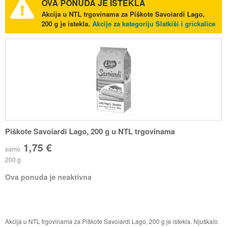
OVA PONUDA JE ISTEKLA
Akcija u NTL trgovinama za Piškote Savoiardi Lago,
200 g je istekla.
Akcije za kategoriju Slatkiši i grickalice
Piškote Savoiardi Lago, 200 g u NTL trgovinama
1,75 €
samo
200 g
Ova ponuda je neaktivna
Akcija u NTL trgovinama za Piškote Savoiardi Lago, 200 g je istekla. Njuškalo