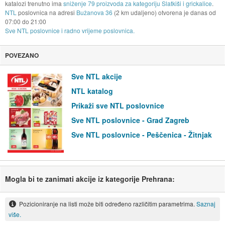
katalozi trenutno ima
sniženje 79 proizvoda za kategoriju Slatkiši i grickalice
.
NTL
poslovnica na adresi
Bužanova 36
(2 km udaljeno) otvorena je danas od
07:00
do
21:00
Sve NTL poslovnice i radno vrijeme poslovnica.
POVEZANO
Sve NTL akcije
NTL katalog
Prikaži sve NTL poslovnice
Sve NTL poslovnice - Grad Zagreb
Sve NTL poslovnice - Peščenica - Žitnjak
Mogla bi te zanimati akcije iz kategorije Prehrana:
Pozicioniranje na listi može biti određeno različitim parametrima.
Saznaj
više.