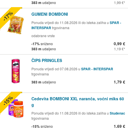
383 m
udaljeno
1,99 €
-17%
GUMENI BOMBONI
Ponuda vrijedi do 11.08.2026 ili do isteka zaliha u
SPAR -
INTERSPAR
trgovinama
odabrane vrste
0,99 €
-17%
sniženo
383 m
udaljeno
1,19 €
ČIPS PRINGLES
Ponuda vrijedi od 07.08.2026 u
SPAR - INTERSPAR
trgovinama
1,79 €
383 m
udaljeno
-15%
Cedevita BOMBONI XXL naranča, voćni miks 60
g
Ponuda vrijedi do 11.08.2026 ili do isteka zaliha u
Studenac
trgovinama
1,69 €
-15%
sniženo