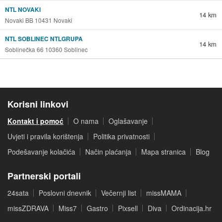
NTL NOVAKI
14 km
Novaki BB 10431 Novaki
NTL SOBLINEC NTLGRUPA
14 km
Soblinečka 66 10360 Soblinec
Korisni linkovi
Kontakt i pomoć
O nama
Oglašavanje
Uvjeti i pravila korištenja
Politika privatnosti
Podešavanje kolačića
Način plaćanja
Mapa stranica
Blog
Partnerski portali
24sata
Poslovni dnevnik
Večernji list
missMAMA
missZDRAVA
Miss7
Gastro
Pixsell
Diva
Ordinacija.hr