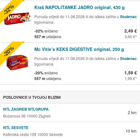
-32%
Kraš NAPOLITANKE JADRO original, 430 g
Ponuda vrijedi do 11.08.2026 ili do isteka zaliha u
Studenac
trgovinama
2,49 €
-32%
sniženo
557 m
udaljeno
3,65 €
-20%
Mc Vitie’s KEKS DIGESTIVE original, 250 g
Ponuda vrijedi do 11.08.2026 ili do isteka zaliha u
Studenac
trgovinama
1,59 €
-20%
sniženo
557 m
udaljeno
1,99 €
POSLOVNICE U TVOJOJ BLIZINI
NTL ZAGREB NTLGRUPA
2 km
Bužanova 36 10000 Zagreb
NTL SESVETE
10 km
Kašinska cesta 109 10000 Sesvete