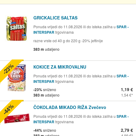
GRICKALICE SALTAS
Ponuda vrijedi do 11.08.2026 ili do isteka zaliha u
SPAR -
INTERSPAR
trgovinama
razne vrste od 40 g do 220 g -20% jeftinije
383 m
udaljeno
-23%
KOKICE ZA MIKROVALNU
Ponuda vrijedi do 11.08.2026 ili do isteka zaliha u
SPAR -
INTERSPAR
trgovinama
1,19 €
-23%
sniženo
383 m
udaljeno
1,54 €
-44%
ČOKOLADA MIKADO RIŽA Zvečevo
Ponuda vrijedi do 11.08.2026 ili do isteka zaliha u
SPAR -
INTERSPAR
trgovinama
2,79 €
-44%
sniženo
383 m
udaljeno
4,99 €