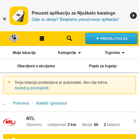
Preuzmi aplikaciju za Njuškalo kataloge
Gdje su akcije? Besplatno preuzimanje aplikacije!
PREDAJ OGLAS
Moja lokacija
Kategorije
Trgovine
Obavijesti o akcijama
Popis za kupnju
Tvoja lokacija postavljena je automatski. Ako nije točna,
možeš ju promijeniti
.
Prehrana
Slatkiši i grickalice
NTL
Otvoreno
Udaljenost:
2 km
Akcije:
66
2
katalozi