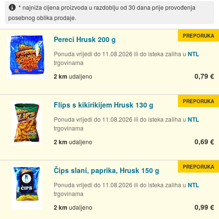
* najniža cijena proizvoda u razdoblju od 30 dana prije provođenja
posebnog oblika prodaje.
PREPORUKA
Pereci Hrusk 200 g
Ponuda vrijedi do 11.08.2026 ili do isteka zaliha u
NTL
trgovinama
0,79 €
2 km
udaljeno
PREPORUKA
Flips s kikirikijem Hrusk 130 g
Ponuda vrijedi do 11.08.2026 ili do isteka zaliha u
NTL
trgovinama
0,69 €
2 km
udaljeno
PREPORUKA
Čips slani, paprika, Hrusk 150 g
Ponuda vrijedi do 11.08.2026 ili do isteka zaliha u
NTL
trgovinama
0,99 €
2 km
udaljeno