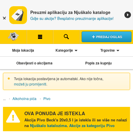
Preuzmi aplikaciju za Njuškalo kataloge
Gdje su akcije? Besplatno preuzimanje aplikacije!
PREDAJ OGLAS
Moja lokacija
Kategorije
Trgovine
Obavijesti o akcijama
Popis za kupnju
Tvoja lokacija postavljena je automatski. Ako nije točna,
možeš ju promijeniti
.
Alkoholna pića
Pivo
OVA PONUDA JE ISTEKLA
Akcija
Pivo Beck's 20x0,5 l
je istekla ili se više ne nalazi
na
Njuškalo katalozima
.
Akcije za kategoriju Pivo