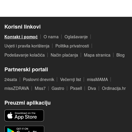
Korisni linkovi
Kontakt i pomoć
O nama
Oglašavanje
Uvjeti i pravila korištenja
Politika privatnosti
Podešavanje kolačića
Način plaćanja
Mapa stranica
Blog
Partnerski portali
24sata
Poslovni dnevnik
Večernji list
missMAMA
missZDRAVA
Miss7
Gastro
Pixsell
Diva
Ordinacija.hr
Preuzmi aplikaciju