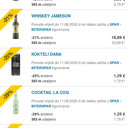
383 m
udaljeno
6,79 €
-21%
WHISKEY JAMESON
Ponuda vrijedi do 11.08.2026 ili do isteka zaliha u
SPAR -
INTERSPAR
trgovinama
18,89 €
-21%
sniženo
383 m
udaljeno
23,99 €
-25%
KOKTELI DANA
Ponuda vrijedi do 11.08.2026 ili do isteka zaliha u
SPAR -
INTERSPAR
trgovinama
1,29 €
-25%
sniženo
383 m
udaljeno
1,72 €
-29%
COCKTAIL LA COQ
Ponuda vrijedi do 11.08.2026 ili do isteka zaliha u
SPAR -
INTERSPAR
trgovinama
1,25 €
-29%
sniženo
383 m
udaljeno
1,75 €