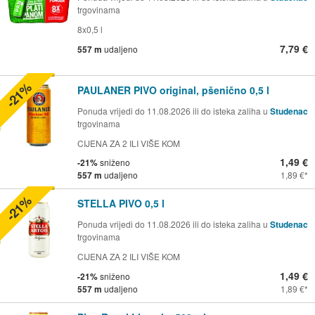
trgovinama
8x0,5 l
7,79 €
557 m
udaljeno
-21%
PAULANER PIVO original, pšenično 0,5 l
Ponuda vrijedi do 11.08.2026 ili do isteka zaliha u
Studenac
trgovinama
CIJENA ZA 2 ILI VIŠE KOM
1,49 €
-21%
sniženo
557 m
udaljeno
1,89 €
-21%
STELLA PIVO 0,5 l
Ponuda vrijedi do 11.08.2026 ili do isteka zaliha u
Studenac
trgovinama
CIJENA ZA 2 ILI VIŠE KOM
1,49 €
-21%
sniženo
557 m
udaljeno
1,89 €