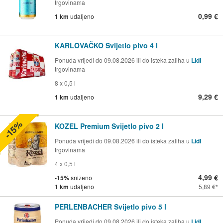
trgovinama
0,99 €
1 km
udaljeno
KARLOVAČKO Svijetlo pivo 4 l
Ponuda vrijedi do 09.08.2026 ili do isteka zaliha u
Lidl
trgovinama
8 x 0,5 l
9,29 €
1 km
udaljeno
-15%
KOZEL Premium Svijetlo pivo 2 l
Ponuda vrijedi do 09.08.2026 ili do isteka zaliha u
Lidl
trgovinama
4 x 0,5 l
4,99 €
-15%
sniženo
1 km
udaljeno
5,89 €
PERLENBACHER Svijetlo pivo 5 l
Ponuda vrijedi do 09.08.2026 ili do isteka zaliha u
Lidl