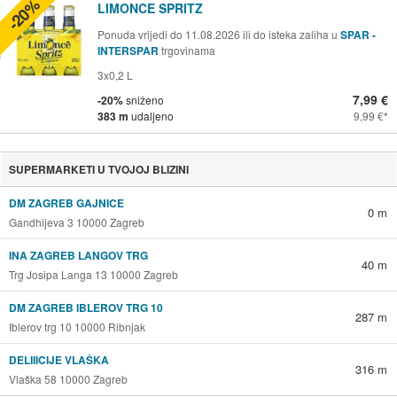
-20%
LIMONCE SPRITZ
Ponuda vrijedi do 11.08.2026 ili do isteka zaliha u
SPAR -
INTERSPAR
trgovinama
3x0,2 L
7,99 €
-20%
sniženo
383 m
udaljeno
9,99 €
SUPERMARKETI U TVOJOJ BLIZINI
DM ZAGREB GAJNICE
0 m
Gandhijeva 3 10000 Zagreb
INA ZAGREB LANGOV TRG
40 m
Trg Josipa Langa 13 10000 Zagreb
DM ZAGREB IBLEROV TRG 10
287 m
Iblerov trg 10 10000 Ribnjak
DELIIICIJE VLAŠKA
316 m
Vlaška 58 10000 Zagreb