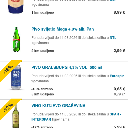
trgovinama
8,99 €
1 km
udaljeno
Pivo svijetlo Mega 4,8% alk. Pan
Ponuda vrijedi do 11.08.2026 ili do isteka zaliha u
NTL
trgovinama
2,99 €
2 km
udaljeno
-18%
PIVO GRALSBURG 4,3% VOL. 500 ml
Ponuda vrijedi do 11.08.2026 ili do isteka zaliha u
Eurospin
trgovinama
0,65 €
-18%
sniženo
5 km
udaljeno
0,79 €
-12%
VINO KUTJEVO GRAŠEVINA
Ponuda vrijedi do 11.08.2026 ili do isteka zaliha u
SPAR -
INTERSPAR
trgovinama
5,99 €
-12%
sniženo