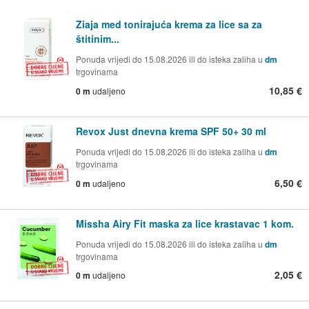
Ziaja med tonirajuća krema za lice sa za
štitinim...
Ponuda vrijedi do 15.08.2026 ili do isteka zaliha u
dm
trgovinama
10,85 €
0 m
udaljeno
Revox Just dnevna krema SPF 50+ 30 ml
Ponuda vrijedi do 15.08.2026 ili do isteka zaliha u
dm
trgovinama
6,50 €
0 m
udaljeno
Missha Airy Fit maska za lice krastavac 1 kom.
Ponuda vrijedi do 15.08.2026 ili do isteka zaliha u
dm
trgovinama
2,05 €
0 m
udaljeno