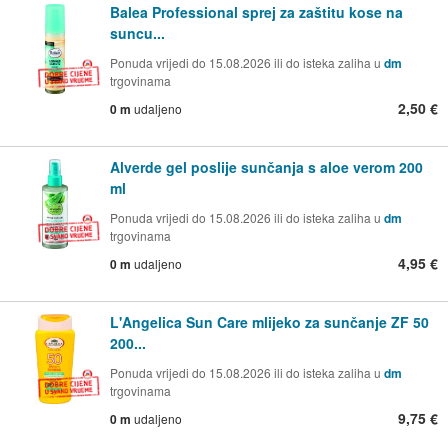
Balea Professional sprej za zaštitu kose na
suncu...
Ponuda vrijedi do 15.08.2026 ili do isteka zaliha u
dm
trgovinama
2,50 €
0 m
udaljeno
Alverde gel poslije sunčanja s aloe verom 200
ml
Ponuda vrijedi do 15.08.2026 ili do isteka zaliha u
dm
trgovinama
4,95 €
0 m
udaljeno
L'Angelica Sun Care mlijeko za sunčanje ZF 50
200...
Ponuda vrijedi do 15.08.2026 ili do isteka zaliha u
dm
trgovinama
9,75 €
0 m
udaljeno