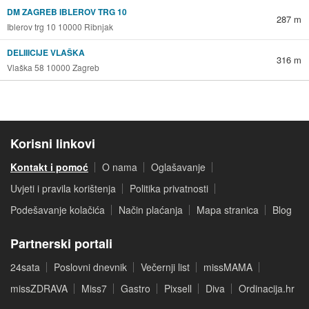
DM ZAGREB IBLEROV TRG 10
287 m
Iblerov trg 10 10000 Ribnjak
DELIIICIJE VLAŠKA
316 m
Vlaška 58 10000 Zagreb
Korisni linkovi
Kontakt i pomoć
O nama
Oglašavanje
Uvjeti i pravila korištenja
Politika privatnosti
Podešavanje kolačića
Način plaćanja
Mapa stranica
Blog
Partnerski portali
24sata
Poslovni dnevnik
Večernji list
missMAMA
missZDRAVA
Miss7
Gastro
Pixsell
Diva
Ordinacija.hr