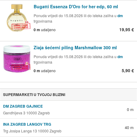
Bugatti Essenza D'Oro for her edp, 60 ml
Ponuda vrijedi do 15.08.2026 ili do isteka zaliha u
dm
trgovinama
19,95 €
0 m
udaljeno
Ziaja šećerni piling Marshmallow 300 ml
Ponuda vrijedi do 15.08.2026 ili do isteka zaliha u
dm
trgovinama
5,90 €
0 m
udaljeno
SUPERMARKETI U TVOJOJ BLIZINI
DM ZAGREB GAJNICE
0 m
Gandhijeva 3 10000 Zagreb
INA ZAGREB LANGOV TRG
40 m
Trg Josipa Langa 13 10000 Zagreb