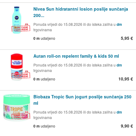
Nivea Sun hidratantni losion poslije sunčanja
200...
Ponuda vrijedi do 15.08.2026 ili do isteka zaliha u
dm
trgovinama
5,95 €
0 m
udaljeno
Autan roll-on repelent family & kids 50 ml
Ponuda vrijedi do 15.08.2026 ili do isteka zaliha u
dm
trgovinama
10,95 €
0 m
udaljeno
Biobaza Tropic Sun jogurt poslije sunčanja 250
ml
Ponuda vrijedi do 15.08.2026 ili do isteka zaliha u
dm
trgovinama
9,90 €
0 m
udaljeno