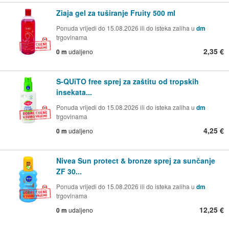
Ziaja gel za tuširanje Fruity 500 ml
Ponuda vrijedi do 15.08.2026 ili do isteka zaliha u
dm
trgovinama
2,35 €
0 m
udaljeno
S-QUiTO free sprej za zaštitu od tropskih
insekata...
Ponuda vrijedi do 15.08.2026 ili do isteka zaliha u
dm
trgovinama
4,25 €
0 m
udaljeno
Nivea Sun protect & bronze sprej za sunčanje
ZF 30...
Ponuda vrijedi do 15.08.2026 ili do isteka zaliha u
dm
trgovinama
12,25 €
0 m
udaljeno