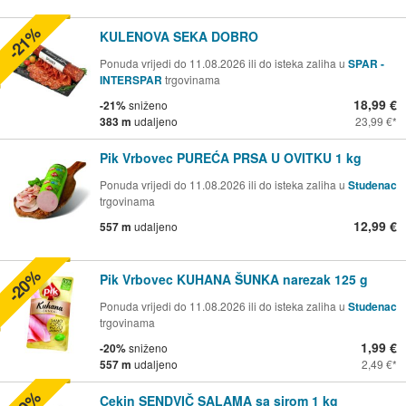
-21%
KULENOVA SEKA DOBRO
Ponuda vrijedi do 11.08.2026 ili do isteka zaliha u
SPAR -
INTERSPAR
trgovinama
18,99 €
-21%
sniženo
383 m
udaljeno
23,99 €
Pik Vrbovec PUREĆA PRSA U OVITKU 1 kg
Ponuda vrijedi do 11.08.2026 ili do isteka zaliha u
Studenac
trgovinama
12,99 €
557 m
udaljeno
-20%
Pik Vrbovec KUHANA ŠUNKA narezak 125 g
Ponuda vrijedi do 11.08.2026 ili do isteka zaliha u
Studenac
trgovinama
1,99 €
-20%
sniženo
557 m
udaljeno
2,49 €
Cekin SENDVIČ SALAMA sa sirom 1 kg