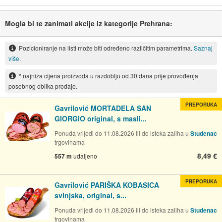
Mogla bi te zanimati akcije iz kategorije Prehrana:
Pozicioniranje na listi može biti određeno različitim parametrima.
Saznaj
više.
* najniža cijena proizvoda u razdoblju od 30 dana prije provođenja
posebnog oblika prodaje.
PREPORUKA
Gavrilović MORTADELA SAN
GIORGIO original, s masli...
Ponuda vrijedi do 11.08.2026 ili do isteka zaliha u
Studenac
trgovinama
8,49 €
557 m
udaljeno
PREPORUKA
Gavrilović PARIŠKA KOBASICA
svinjska, original, s...
Ponuda vrijedi do 11.08.2026 ili do isteka zaliha u
Studenac
trgovinama