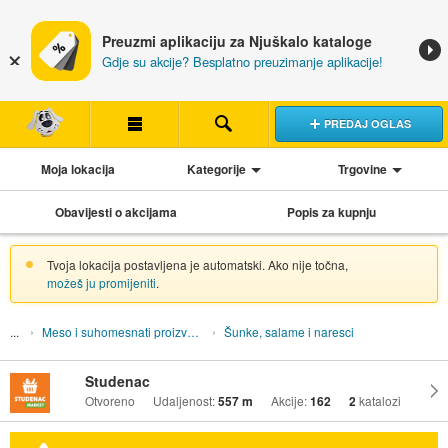
Preuzmi aplikaciju za Njuškalo kataloge
Gdje su akcije? Besplatno preuzimanje aplikacije!
PREDAJ OGLAS
Moja lokacija
Kategorije
Trgovine
Obavijesti o akcijama
Popis za kupnju
Tvoja lokacija postavljena je automatski. Ako nije točna,
možeš ju promijeniti
.
Meso i suhomesnati proizvodi
Šunke, salame i naresci
Studenac
Otvoreno
Udaljenost:
557 m
Akcije:
162
2
katalozi