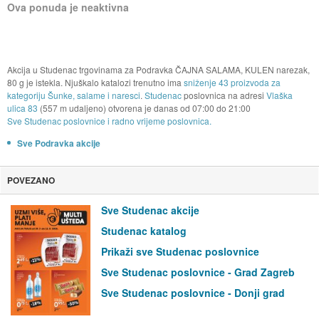
Ova ponuda je neaktivna
Akcija u Studenac trgovinama za Podravka ČAJNA SALAMA, KULEN narezak,
80 g je istekla. Njuškalo katalozi trenutno ima
sniženje 43 proizvoda za
kategoriju Šunke, salame i naresci
.
Studenac
poslovnica na adresi
Vlaška
ulica 83
(557 m udaljeno) otvorena je danas od
07:00
do
21:00
Sve Studenac poslovnice i radno vrijeme poslovnica.
Sve Podravka akcije
POVEZANO
Sve Studenac akcije
Studenac katalog
Prikaži sve Studenac poslovnice
Sve Studenac poslovnice - Grad Zagreb
Sve Studenac poslovnice - Donji grad