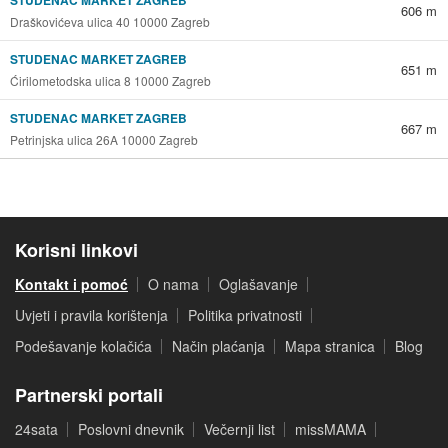
STUDENAC MARKET ZAGREB
606 m
Draškovićeva ulica 40 10000 Zagreb
STUDENAC MARKET ZAGREB
651 m
Ćirilometodska ulica 8 10000 Zagreb
STUDENAC MARKET ZAGREB
667 m
Petrinjska ulica 26A 10000 Zagreb
Korisni linkovi
Kontakt i pomoć
O nama
Oglašavanje
Uvjeti i pravila korištenja
Politika privatnosti
Podešavanje kolačića
Način plaćanja
Mapa stranica
Blog
Partnerski portali
24sata
Poslovni dnevnik
Večernji list
missMAMA