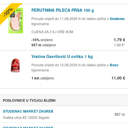
-10%
PERUTNINA PILEĆA PRSA 100 g
Ponuda vrijedi do 11.08.2026 ili do isteka zaliha u
Studenac
trgovinama
CIJENA ZA 2 ILI VIŠE KOM
1,79 €
-10%
sniženo
557 m
udaljeno
1,99 €
Vratina Gavrilović U ovitku 1 kg
Ponuda vrijedi do 12.08.2026 ili do isteka zaliha u
Boso
trgovinama
11,00 €
1 km
udaljeno
POSLOVNICE U TVOJOJ BLIZINI
STUDENAC MARKET ZAGREB
557 m
Vlaška ulica 83 10000 Zagreb