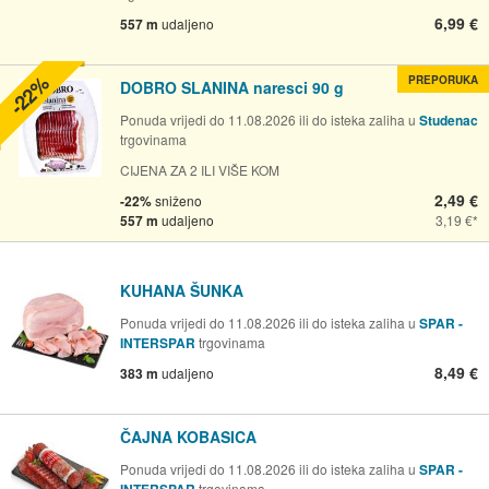
6,99 €
557 m
udaljeno
-22%
PREPORUKA
DOBRO SLANINA naresci 90 g
Ponuda vrijedi do 11.08.2026 ili do isteka zaliha u
Studenac
trgovinama
CIJENA ZA 2 ILI VIŠE KOM
2,49 €
-22%
sniženo
557 m
udaljeno
3,19 €
KUHANA ŠUNKA
Ponuda vrijedi do 11.08.2026 ili do isteka zaliha u
SPAR -
INTERSPAR
trgovinama
8,49 €
383 m
udaljeno
ČAJNA KOBASICA
Ponuda vrijedi do 11.08.2026 ili do isteka zaliha u
SPAR -
trgovinama