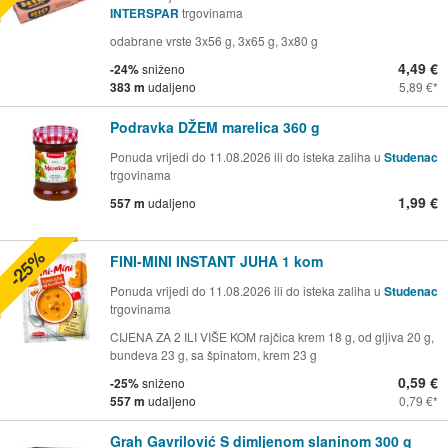
INTERSPAR
trgovinama
odabrane vrste 3x56 g, 3x65 g, 3x80 g
4,49 €
-24%
sniženo
383 m
udaljeno
5,89 €
Podravka DŽEM marelica 360 g
Ponuda vrijedi do 11.08.2026 ili do isteka zaliha u
Studenac
trgovinama
1,99 €
557 m
udaljeno
-25%
FINI-MINI INSTANT JUHA 1 kom
Ponuda vrijedi do 11.08.2026 ili do isteka zaliha u
Studenac
trgovinama
CIJENA ZA 2 ILI VIŠE KOM rajčica krem 18 g, od gljiva 20 g,
bundeva 23 g, sa špinatom, krem 23 g
0,59 €
-25%
sniženo
557 m
udaljeno
0,79 €
Grah Gavrilović S dimljenom slaninom 300 g