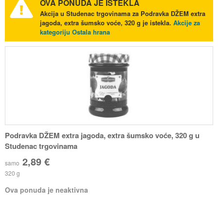
OVA PONUDA JE ISTEKLA
Akcija u Studenac trgovinama za Podravka DŽEM extra
jagoda, extra šumsko voće, 320 g je istekla.
Akcije za
kategoriju Ostala hrana
Podravka DŽEM extra jagoda, extra šumsko voće, 320 g u
Studenac trgovinama
2,89 €
samo
320 g
Ova ponuda je neaktivna