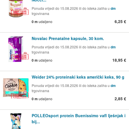
Ponuda vrijedi do 15.08.2026 ili do isteka zaliha u
dm
trgovinama
6,25 €
0 m
udaljeno
Novalac Prenatalne kapsule, 30 kom.
Ponuda vrijedi do 15.08.2026 ili do isteka zaliha u
dm
trgovinama
18,95 €
0 m
udaljeno
Weider 24% proteinski keks američki keks, 90 g
Ponuda vrijedi do 15.08.2026 ili do isteka zaliha u
dm
trgovinama
2,85 €
0 m
udaljeno
POLLEOsport protein Buenissimo vafl lješnjak i
bij...