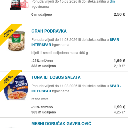
Ponuda vrijedi do 15.08.2026 ili do isteka zaliha u
dm
trgovinama
2,50 €
0 m
udaljeno
-23%
GRAH PODRAVKA
Ponuda vrijedi do 11.08.2026 ili do isteka zaliha u
SPAR -
INTERSPAR
trgovinama
bijeli ili smeđi ocijeđena masa 460 g
1,69 €
-23%
sniženo
383 m
udaljeno
2,19 €
-53%
TUNA ILI LOSOS SALATA
Ponuda vrijedi do 11.08.2026 ili do isteka zaliha u
SPAR -
INTERSPAR
trgovinama
razne vrste
1,99 €
-53%
sniženo
383 m
udaljeno
4,25 €
MESNI DORUČAK GAVRILOVIĆ