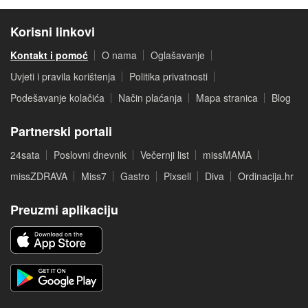
Korisni linkovi
Kontakt i pomoć
O nama
Oglašavanje
Uvjeti i pravila korištenja
Politika privatnosti
Podešavanje kolačića
Način plaćanja
Mapa stranica
Blog
Partnerski portali
24sata
Poslovni dnevnik
Večernji list
missMAMA
missZDRAVA
Miss7
Gastro
Pixsell
Diva
Ordinacija.hr
Preuzmi aplikaciju