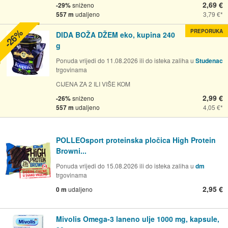
2,69 €
-29%
sniženo
557 m
udaljeno
3,79 €
-26%
PREPORUKA
DIDA BOŽA DŽEM eko, kupina 240
g
Ponuda vrijedi do 11.08.2026 ili do isteka zaliha u
Studenac
trgovinama
CIJENA ZA 2 ILI VIŠE KOM
2,99 €
-26%
sniženo
557 m
udaljeno
4,05 €
POLLEOsport proteinska pločica High Protein
Browni...
Ponuda vrijedi do 15.08.2026 ili do isteka zaliha u
dm
trgovinama
2,95 €
0 m
udaljeno
Mivolis Omega-3 laneno ulje 1000 mg, kapsule,