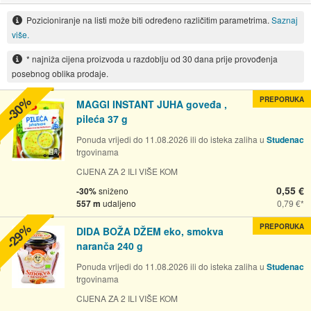
Pozicioniranje na listi može biti određeno različitim parametrima.
Saznaj
više.
* najniža cijena proizvoda u razdoblju od 30 dana prije provođenja
posebnog oblika prodaje.
-30%
PREPORUKA
MAGGI INSTANT JUHA goveđa ,
pileća 37 g
Ponuda vrijedi do 11.08.2026 ili do isteka zaliha u
Studenac
trgovinama
CIJENA ZA 2 ILI VIŠE KOM
0,55 €
-30%
sniženo
557 m
udaljeno
0,79 €
-29%
PREPORUKA
DIDA BOŽA DŽEM eko, smokva
naranča 240 g
Ponuda vrijedi do 11.08.2026 ili do isteka zaliha u
Studenac
trgovinama
CIJENA ZA 2 ILI VIŠE KOM