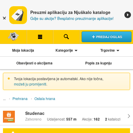
Preuzmi aplikaciju za Njuškalo kataloge
Gdje su akcije? Besplatno preuzimanje aplikacije!
PREDAJ OGLAS
Moja lokacija
Kategorije
Trgovine
Obavijesti o akcijama
Popis za kupnju
Tvoja lokacija postavljena je automatski. Ako nije točna,
možeš ju promijeniti
.
Prehrana
Ostala hrana
Studenac
Zatvoreno
Udaljenost:
557 m
Akcije:
162
2
katalozi