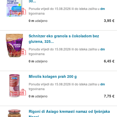
30...
Ponuda vrijedi do 15.08.2026 ili do isteka zaliha u
dm
trgovinama
3,95 €
0 m
udaljeno
Schnitzer eko granola s čokoladom bez
glutena, 325...
Ponuda vrijedi do 15.08.2026 ili do isteka zaliha u
dm
trgovinama
6,45 €
0 m
udaljeno
Mivolis kolagen prah 200 g
Ponuda vrijedi do 15.08.2026 ili do isteka zaliha u
dm
trgovinama
7,75 €
0 m
udaljeno
Rigoni di Asiago kremasti namaz od lješnjaka
Nocci...