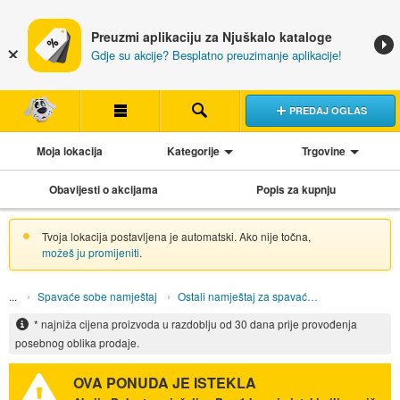
Preuzmi aplikaciju za Njuškalo kataloge
Gdje su akcije? Besplatno preuzimanje aplikacije!
PREDAJ OGLAS
Moja lokacija
Kategorije
Trgovine
Obavijesti o akcijama
Popis za kupnju
Tvoja lokacija postavljena je automatski. Ako nije točna,
možeš ju promijeniti
.
Spavaće sobe namještaj
Ostali namještaj za spavaće sobe
* najniža cijena proizvoda u razdoblju od 30 dana prije provođenja
posebnog oblika prodaje.
OVA PONUDA JE ISTEKLA