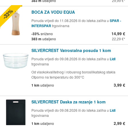
383 m
udaljeno
29,99 €
-33%
BOCA ZA VODU EQUA
Ponuda vrijedi do 11.08.2026 ili do isteka zaliha u
SPAR -
INTERSPAR
trgovinama
14,99 €
-33%
sniženo
383 m
udaljeno
22,29 €
SILVERCREST Vatrostalna posuda 1 kom
Ponuda vrijedi do 09.08.2026 ili do isteka zaliha u
Lidl
trgovinama
Od visokokvalitetnog i robusnog borosilikatskog stakla
Otporno na temperaturu do 300°C
3,99 €
1 km
udaljeno
SILVERCREST Daska za rezanje 1 kom
Ponuda vrijedi do 09.08.2026 ili do isteka zaliha u
Lidl
trgovinama
2,99 €
1 km
udaljeno