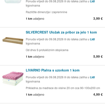
Ponuda vrijedi do 09.08.2026 ili do isteka zaliha u
Lidl
trgovinama
Različite dimenzije i zapremnine
3,99 €
1 km
udaljeno
SILVERCREST Uložak za pribor za jelo 1 kom
Ponuda vrijedi do 09.08.2026 ili do isteka zaliha u
Lidl
trgovinama
Od drva S protukliznim stopicama
5,99 €
1 km
udaljeno
LIVARNO Plahta s uzorkom 1 kom
Ponuda vrijedi do 09.08.2026 ili do isteka zaliha u
Lidl
trgovinama
Prikladna za madrace do visine 20 cm cca 90-100x200 cm
4,99 €
1 km
udaljeno