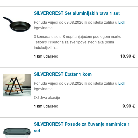
SILVERCREST Set aluminijskih tava 1 set
Ponuda vrijedi do 09.08.2026 ili do isteka zaliha u
Lidl
trgovinama
3 komada u setu S neprianjajućom podlogom marke
Teflon® Prikladna za sve tipove štednjaka (osim
indukcijskih)...
18,99 €
1 km
udaljeno
SILVERCREST Etažer 1 kom
Ponuda vrijedi do 09.08.2026 ili do isteka zaliha u
Lidl
trgovinama
Od drva akacije
9,99 €
1 km
udaljeno
SILVERCREST Posude za čuvanje namirnica 1
set