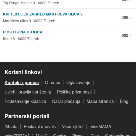
Trg Drage Iblera 10 10000 Zagreb
KIK TEXTILIEN ZAGREB MARTICEVA ULICA 9
396 m
Martićeva ulica 9 10000 Zagreb
POSTELJINA.HR ILICA
682 m
Ilica 16 10000 Zagreb
Korisni linkovi
Kontakt i pomoć
O nama
Oglašavanje
Uvjeti i pravila korištenja
Politika privatnosti
Podešavanje kolačića
Način plaćanja
Mapa stranica
Blog
Partnerski portali
24sata
Poslovni dnevnik
Večernji list
missMAMA
missZDRAVA
Miss7
Gastro
Pixsell
Diva
Ordinacija.hr