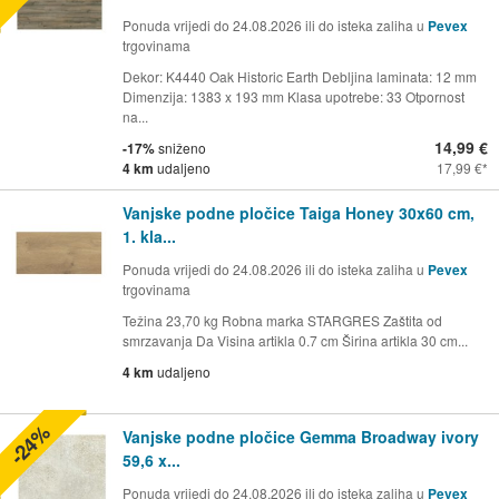
Ponuda vrijedi do 24.08.2026 ili do isteka zaliha u
Pevex
trgovinama
Dekor: K4440 Oak Historic Earth Debljina laminata: 12 mm
Dimenzija: 1383 x 193 mm Klasa upotrebe: 33 Otpornost
na...
14,99 €
-17%
sniženo
4 km
udaljeno
17,99 €
Vanjske podne pločice Taiga Honey 30x60 cm,
1. kla...
Ponuda vrijedi do 24.08.2026 ili do isteka zaliha u
Pevex
trgovinama
Težina 23,70 kg Robna marka STARGRES Zaštita od
smrzavanja Da Visina artikla 0.7 cm Širina artikla 30 cm...
4 km
udaljeno
-24%
Vanjske podne pločice Gemma Broadway ivory
59,6 x...
Ponuda vrijedi do 24.08.2026 ili do isteka zaliha u
Pevex