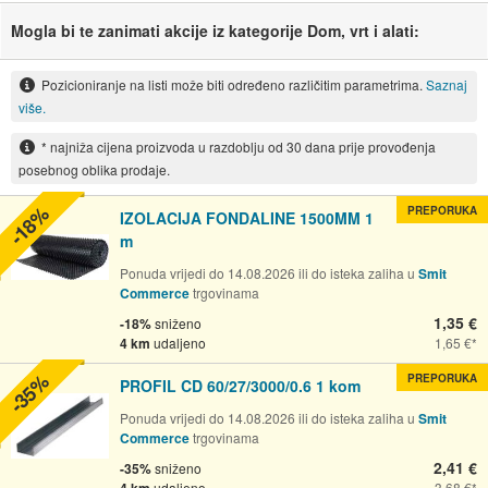
Mogla bi te zanimati akcije iz kategorije Dom, vrt i alati:
Pozicioniranje na listi može biti određeno različitim parametrima.
Saznaj
više.
* najniža cijena proizvoda u razdoblju od 30 dana prije provođenja
posebnog oblika prodaje.
-18%
PREPORUKA
IZOLACIJA FONDALINE 1500MM 1
m
Ponuda vrijedi do 14.08.2026 ili do isteka zaliha u
Smit
Commerce
trgovinama
1,35 €
-18%
sniženo
4 km
udaljeno
1,65 €
-35%
PREPORUKA
PROFIL CD 60/27/3000/0.6 1 kom
Ponuda vrijedi do 14.08.2026 ili do isteka zaliha u
Smit
Commerce
trgovinama
2,41 €
-35%
sniženo
udaljeno
3,68 €