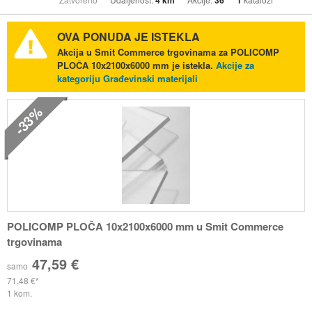
4 km
36
1
OVA PONUDA JE ISTEKLA
Akcija u Smit Commerce trgovinama za POLICOMP
PLOČA 10x2100x6000 mm je istekla.
Akcije za
kategoriju Građevinski materijali
-33%
POLICOMP PLOČA 10x2100x6000 mm u Smit Commerce
trgovinama
47,59 €
samo
71,48 €
1 kom.