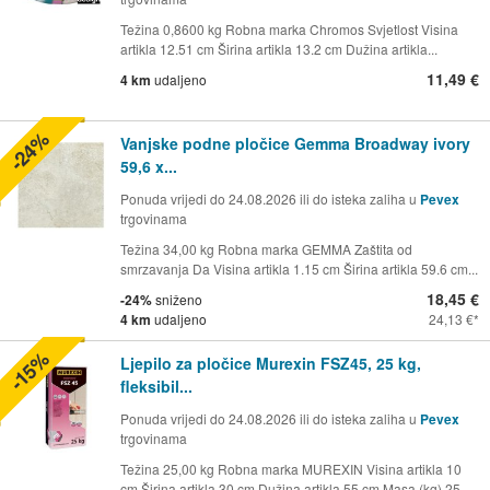
Težina 0,8600 kg Robna marka Chromos Svjetlost Visina
artikla 12.51 cm Širina artikla 13.2 cm Dužina artikla...
11,49 €
4 km
udaljeno
-24%
Vanjske podne pločice Gemma Broadway ivory
59,6 x...
Ponuda vrijedi do 24.08.2026 ili do isteka zaliha u
Pevex
trgovinama
Težina 34,00 kg Robna marka GEMMA Zaštita od
smrzavanja Da Visina artikla 1.15 cm Širina artikla 59.6 cm...
18,45 €
-24%
sniženo
4 km
udaljeno
24,13 €
-15%
Ljepilo za pločice Murexin FSZ45, 25 kg,
fleksibil...
Ponuda vrijedi do 24.08.2026 ili do isteka zaliha u
Pevex
trgovinama
Težina 25,00 kg Robna marka MUREXIN Visina artikla 10
cm Širina artikla 30 cm Dužina artikla 55 cm Masa (kg) 25...