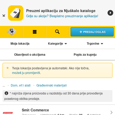
Preuzmi aplikaciju za Njuškalo kataloge
Gdje su akcije? Besplatno preuzimanje aplikacije!
PREDAJ OGLAS
Moja lokacija
Kategorije
Trgovine
Obavijesti o akcijama
Popis za kupnju
Tvoja lokacija postavljena je automatski. Ako nije točna,
možeš ju promijeniti
.
Dom, vrt i alati
Građevinski materijali
* najniža cijena proizvoda u razdoblju od 30 dana prije provođenja
posebnog oblika prodaje.
Smit Commerce
Zatvoreno
Udaljenost:
Akcije:
katalozi