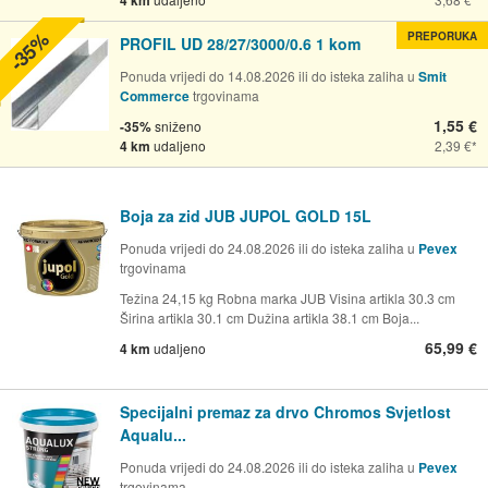
4 km
-35%
PREPORUKA
PROFIL UD 28/27/3000/0.6 1 kom
Ponuda vrijedi do 14.08.2026 ili do isteka zaliha u
Smit
Commerce
trgovinama
1,55 €
-35%
sniženo
4 km
udaljeno
2,39 €
Boja za zid JUB JUPOL GOLD 15L
Ponuda vrijedi do 24.08.2026 ili do isteka zaliha u
Pevex
trgovinama
Težina 24,15 kg Robna marka JUB Visina artikla 30.3 cm
Širina artikla 30.1 cm Dužina artikla 38.1 cm Boja...
65,99 €
4 km
udaljeno
Specijalni premaz za drvo Chromos Svjetlost
Aqualu...
Ponuda vrijedi do 24.08.2026 ili do isteka zaliha u
Pevex
trgovinama