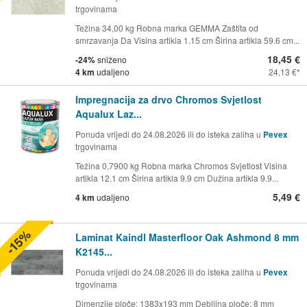
trgovinama
Težina 34,00 kg Robna marka GEMMA Zaštita od
smrzavanja Da Visina artikla 1.15 cm Širina artikla 59.6 cm...
18,45 €
-24%
sniženo
4 km
udaljeno
24,13 €
Impregnacija za drvo Chromos Svjetlost
Aqualux Laz...
Ponuda vrijedi do 24.08.2026 ili do isteka zaliha u
Pevex
trgovinama
Težina 0,7900 kg Robna marka Chromos Svjetlost Visina
artikla 12.1 cm Širina artikla 9.9 cm Dužina artikla 9.9...
5,49 €
4 km
udaljeno
-15%
Laminat Kaindl Masterfloor Oak Ashmond 8 mm
K2145...
Ponuda vrijedi do 24.08.2026 ili do isteka zaliha u
Pevex
trgovinama
Dimenzije ploče: 1383x193 mm Debljina ploče: 8 mm