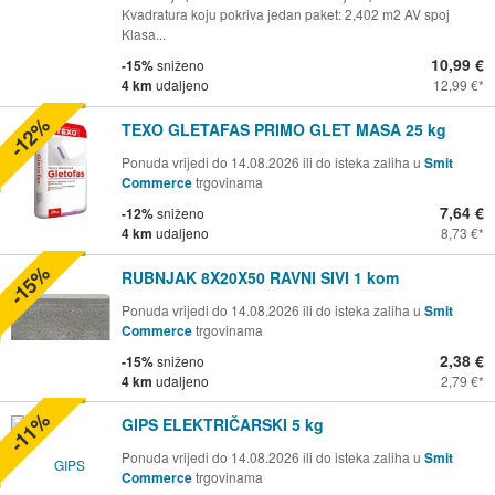
Kvadratura koju pokriva jedan paket: 2,402 m2 AV spoj
Klasa...
10,99 €
-15%
sniženo
4 km
udaljeno
12,99 €
-12%
TEXO GLETAFAS PRIMO GLET MASA 25 kg
Ponuda vrijedi do 14.08.2026 ili do isteka zaliha u
Smit
Commerce
trgovinama
7,64 €
-12%
sniženo
4 km
udaljeno
8,73 €
-15%
RUBNJAK 8X20X50 RAVNI SIVI 1 kom
Ponuda vrijedi do 14.08.2026 ili do isteka zaliha u
Smit
Commerce
trgovinama
2,38 €
-15%
sniženo
4 km
udaljeno
2,79 €
-11%
GIPS ELEKTRIČARSKI 5 kg
Ponuda vrijedi do 14.08.2026 ili do isteka zaliha u
Smit
Commerce
trgovinama