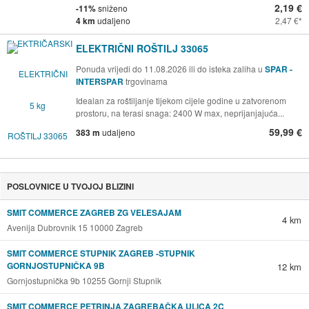
2,19 €
-11%
sniženo
4 km
udaljeno
2,47 €
ELEKTRIČNI ROŠTILJ 33065
Ponuda vrijedi do 11.08.2026 ili do isteka zaliha u
SPAR -
INTERSPAR
trgovinama
Idealan za roštiljanje tijekom cijele godine u zatvorenom
prostoru, na terasi snaga: 2400 W max, neprijanjajuća...
59,99 €
383 m
udaljeno
POSLOVNICE U TVOJOJ BLIZINI
SMIT COMMERCE ZAGREB ZG VELESAJAM
4 km
Avenija Dubrovnik 15 10000 Zagreb
SMIT COMMERCE STUPNIK ZAGREB -STUPNIK
GORNJOSTUPNIČKA 9B
12 km
Gornjostupnička 9b 10255 Gornji Stupnik
SMIT COMMERCE PETRINJA ZAGREBAČKA ULICA 2C