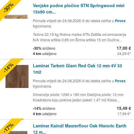
-30%
Vanjske podne pločice STN Springwood miel
15x90 cm...
Ponuda vrijedi do 24.08.2026 ili do isteka zaliha u
Pevex
trgovinama
Težina 22,19 kg Robna marka STN Zaštita od smrzavanja
N/A Visina artikla 0.85 cm Širina artikla 15 cm Dužina...
17,00 €
-30%
sniženo
4 km
udaljeno
24,29 €
-14%
Laminat Tarkett Giant Red Oak 12 mm 4V 33
1m2
Ponuda vrijedi do 24.08.2026 ili do isteka zaliha u
Pevex
trgovinama
Dimenzije ploče: 1290 x 190 mm Debljina ploče: 12 mm
Kvadratura koju pokriva jedan paket: 1,47 m2 Klasa...
15,49 €
-14%
sniženo
4 km
udaljeno
17,99 €
-17%
Laminat Kaindl Masterfloor Oak Historic Earth
12 m...