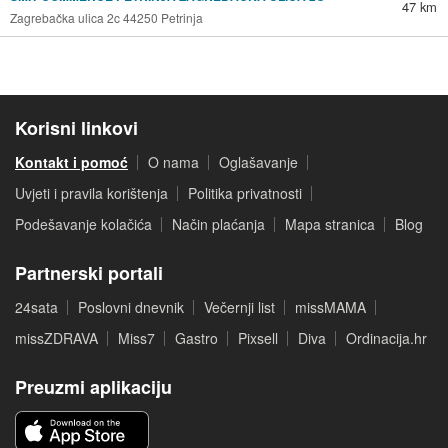
47 km
Zagrebačka ulica 2c 44250 Petrinja
Korisni linkovi
Kontakt i pomoć
O nama
Oglašavanje
Uvjeti i pravila korištenja
Politika privatnosti
Podešavanje kolačića
Način plaćanja
Mapa stranica
Blog
Partnerski portali
24sata
Poslovni dnevnik
Večernji list
missMAMA
missZDRAVA
Miss7
Gastro
Pixsell
Diva
Ordinacija.hr
Preuzmi aplikaciju