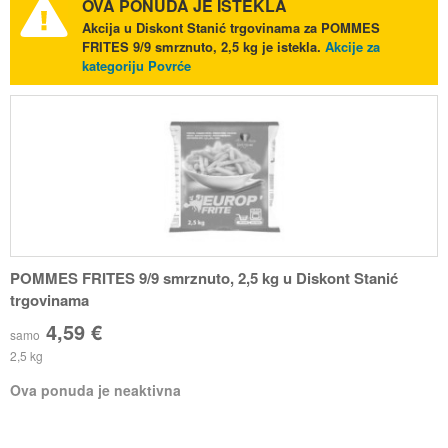
OVA PONUDA JE ISTEKLA
Akcija u Diskont Stanić trgovinama za POMMES
FRITES 9/9 smrznuto, 2,5 kg je istekla.
Akcije za
kategoriju Povrće
POMMES FRITES 9/9 smrznuto, 2,5 kg u Diskont Stanić
trgovinama
4,59 €
samo
2,5 kg
Ova ponuda je neaktivna