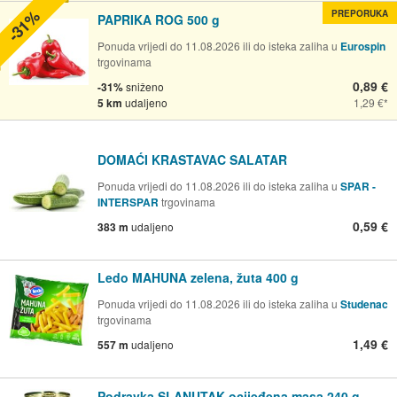
-31%
PREPORUKA
PAPRIKA ROG 500 g
Ponuda vrijedi do 11.08.2026 ili do isteka zaliha u
Eurospin
trgovinama
0,89 €
-31%
sniženo
5 km
udaljeno
1,29 €
DOMAĆI KRASTAVAC SALATAR
Ponuda vrijedi do 11.08.2026 ili do isteka zaliha u
SPAR -
INTERSPAR
trgovinama
0,59 €
383 m
udaljeno
Ledo MAHUNA zelena, žuta 400 g
Ponuda vrijedi do 11.08.2026 ili do isteka zaliha u
Studenac
trgovinama
1,49 €
557 m
udaljeno
Podravka SLANUTAK ocijeđena masa 240 g