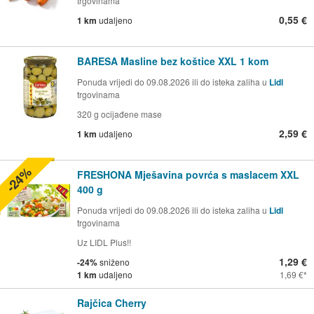
trgovinama
0,55 €
1 km
udaljeno
BARESA Masline bez koštice XXL 1 kom
Ponuda vrijedi do 09.08.2026 ili do isteka zaliha u
Lidl
trgovinama
320 g ocijađene mase
2,59 €
1 km
udaljeno
-24%
FRESHONA Mješavina povrća s maslacem XXL
400 g
Ponuda vrijedi do 09.08.2026 ili do isteka zaliha u
Lidl
trgovinama
Uz LIDL Plus!!
1,29 €
-24%
sniženo
1 km
udaljeno
1,69 €
Rajčica Cherry