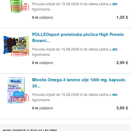
Ponuda vrijedi do 15.08.2026 ili do isteka zaliha u
dm
trgovinama
1,25 €
0 m
udaljeno
POLLEOsport proteinska pločica High Protein
Browni...
Ponuda vrijedi do 15.08.2026 ili do isteka zaliha u
dm
trgovinama
2,95 €
0 m
udaljeno
Mivolis Omega-3 laneno ulje 1000 mg, kapsule,
30...
Ponuda vrijedi do 15.08.2026 ili do isteka zaliha u
dm
trgovinama
3,95 €
0 m
udaljeno
POSLOVNICE U TVOJOJ BLIZINI