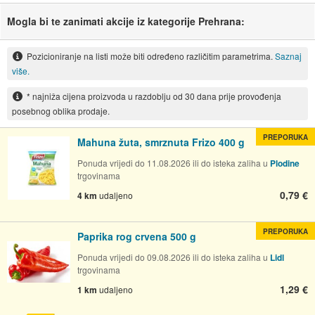
Mogla bi te zanimati akcije iz kategorije Prehrana:
Pozicioniranje na listi može biti određeno različitim parametrima.
Saznaj
više.
* najniža cijena proizvoda u razdoblju od 30 dana prije provođenja
posebnog oblika prodaje.
PREPORUKA
Mahuna žuta, smrznuta Frizo 400 g
Ponuda vrijedi do 11.08.2026 ili do isteka zaliha u
Plodine
trgovinama
0,79 €
4 km
udaljeno
PREPORUKA
Paprika rog crvena 500 g
Ponuda vrijedi do 09.08.2026 ili do isteka zaliha u
Lidl
trgovinama
1,29 €
1 km
udaljeno