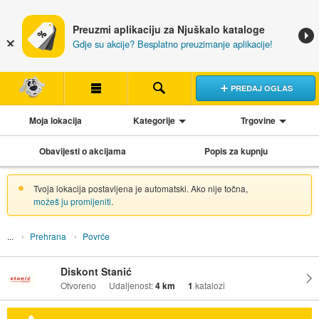
Preuzmi aplikaciju za Njuškalo kataloge
Gdje su akcije? Besplatno preuzimanje aplikacije!
PREDAJ OGLAS
Moja lokacija
Kategorije
Trgovine
Obavijesti o akcijama
Popis za kupnju
Tvoja lokacija postavljena je automatski. Ako nije točna,
možeš ju promijeniti
.
Prehrana
Povrće
Diskont Stanić
Otvoreno
Udaljenost:
4 km
1
katalozi