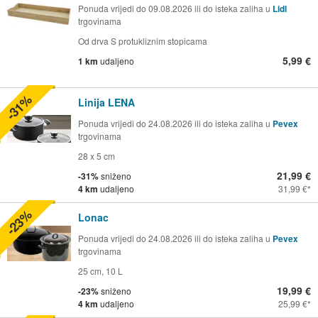
Ponuda vrijedi do 09.08.2026 ili do isteka zaliha u
Lidl
trgovinama
Od drva S protukliznim stopicama
5,99 €
1 km
udaljeno
-31%
Linija LENA
Ponuda vrijedi do 24.08.2026 ili do isteka zaliha u
Pevex
trgovinama
28 x 5 cm
21,99 €
-31%
sniženo
4 km
udaljeno
31,99 €
-23%
Lonac
Ponuda vrijedi do 24.08.2026 ili do isteka zaliha u
Pevex
trgovinama
25 cm, 10 L
19,99 €
-23%
sniženo
4 km
udaljeno
25,99 €