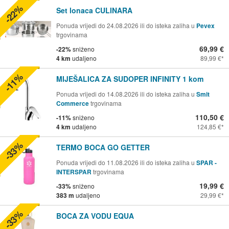
-22%
Set lonaca CULINARA
Ponuda vrijedi do 24.08.2026 ili do isteka zaliha u
Pevex
trgovinama
69,99 €
-22%
sniženo
4 km
udaljeno
89,99 €
-11%
MIJEŠALICA ZA SUDOPER INFINITY 1 kom
Ponuda vrijedi do 14.08.2026 ili do isteka zaliha u
Smit
Commerce
trgovinama
110,50 €
-11%
sniženo
4 km
udaljeno
124,85 €
-33%
TERMO BOCA GO GETTER
Ponuda vrijedi do 11.08.2026 ili do isteka zaliha u
SPAR -
INTERSPAR
trgovinama
19,99 €
-33%
sniženo
383 m
udaljeno
29,99 €
-33%
BOCA ZA VODU EQUA