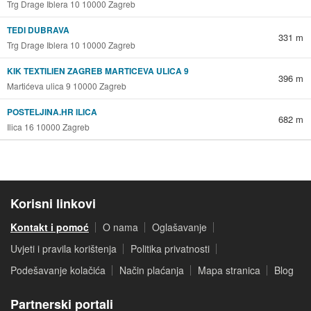
Trg Drage Iblera 10 10000 Zagreb
TEDI DUBRAVA
331 m
Trg Drage Iblera 10 10000 Zagreb
KIK TEXTILIEN ZAGREB MARTICEVA ULICA 9
396 m
Martićeva ulica 9 10000 Zagreb
POSTELJINA.HR ILICA
682 m
Ilica 16 10000 Zagreb
Korisni linkovi
Kontakt i pomoć
O nama
Oglašavanje
Uvjeti i pravila korištenja
Politika privatnosti
Podešavanje kolačića
Način plaćanja
Mapa stranica
Blog
Partnerski portali