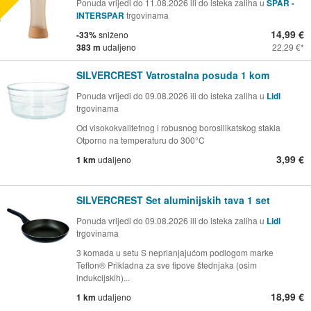
Ponuda vrijedi do 11.08.2026 ili do isteka zaliha u
SPAR -
INTERSPAR
trgovinama
14,99 €
-33%
sniženo
383 m
udaljeno
22,29 €
SILVERCREST Vatrostalna posuda 1 kom
Ponuda vrijedi do 09.08.2026 ili do isteka zaliha u
Lidl
trgovinama
Od visokokvalitetnog i robusnog borosilikatskog stakla
Otporno na temperaturu do 300°C
3,99 €
1 km
udaljeno
SILVERCREST Set aluminijskih tava 1 set
Ponuda vrijedi do 09.08.2026 ili do isteka zaliha u
Lidl
trgovinama
3 komada u setu S neprianjajućom podlogom marke
Teflon® Prikladna za sve tipove štednjaka (osim
indukcijskih)...
18,99 €
1 km
udaljeno