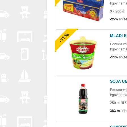
trgovinam
3 x 200 g
-25%
sniž
-11%
MLADI K
Ponuda vrij
trgovinam
-11%
sniž
SOJA U
Ponuda vrij
trgovinam
250 ml ili 
383 m
uda
SUNCOK