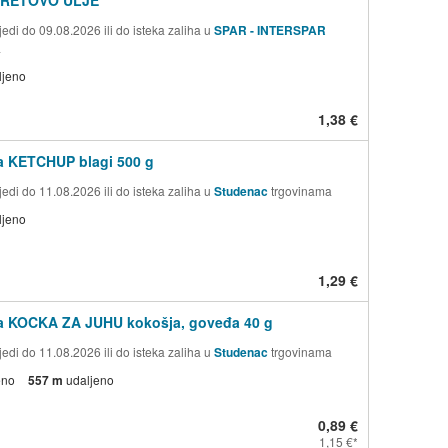
edi do 09.08.2026 ili do isteka zaliha u
SPAR - INTERSPAR
a
ljeno
1,38 €
a KETCHUP blagi 500 g
edi do 11.08.2026 ili do isteka zaliha u
Studenac
trgovinama
ljeno
1,29 €
a KOCKA ZA JUHU kokošja, goveđa 40 g
edi do 11.08.2026 ili do isteka zaliha u
Studenac
trgovinama
eno
557 m
udaljeno
0,89 €
1,15 €