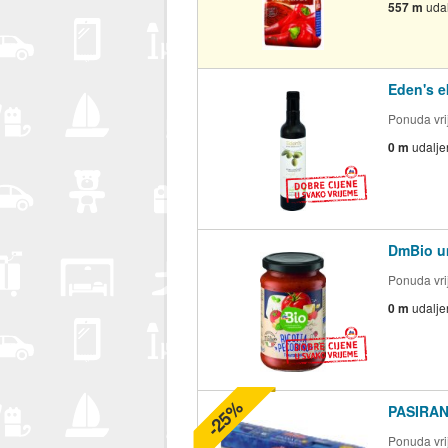
557 m
uda
Eden's e
Ponuda vrij
0 m
udalje
DmBio um
Ponuda vrij
0 m
udalje
-25%
PASIRA
Ponuda vrij