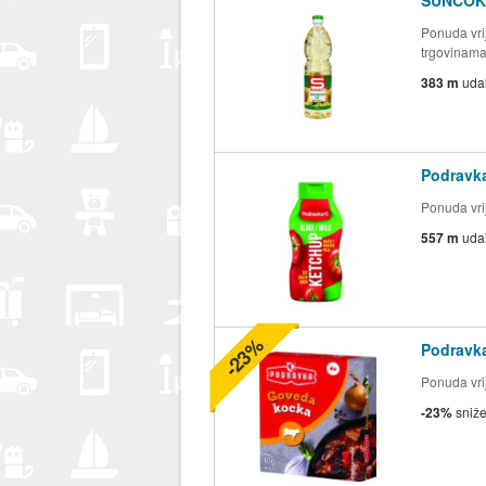
Ponuda vrij
trgovinam
383 m
uda
Podravk
Ponuda vrij
557 m
uda
-23%
Podravk
Ponuda vrij
-23%
sniž