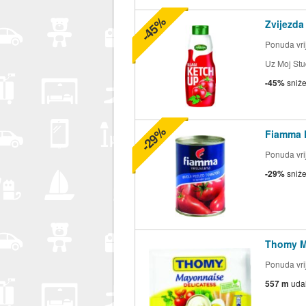
-45%
Zvijezda
Ponuda vrij
Uz Moj Stu
-45%
sniž
-29%
Fiamma 
Ponuda vrij
-29%
sniž
Thomy 
Ponuda vrij
557 m
uda