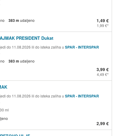
a
1,49 €
eno
383 m
udaljeno
1,99 €
AJMAK PRESIDENT Dukat
edi do 11.08.2026 ili do isteka zaliha u
SPAR - INTERSPAR
a
eno
383 m
udaljeno
3,99 €
4,49 €
MAK
edi do 11.08.2026 ili do isteka zaliha u
SPAR - INTERSPAR
a
500 ml
ljeno
2,99 €
RETOVO ULJE