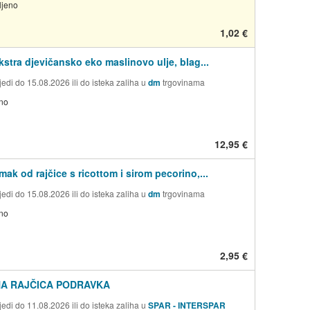
ljeno
1,02 €
kstra djevičansko eko maslinovo ulje, blag...
edi do 15.08.2026 ili do isteka zaliha u
dm
trgovinama
no
12,95 €
ak od rajčice s ricottom i sirom pecorino,...
edi do 15.08.2026 ili do isteka zaliha u
dm
trgovinama
no
2,95 €
NA RAJČICA PODRAVKA
edi do 11.08.2026 ili do isteka zaliha u
SPAR - INTERSPAR