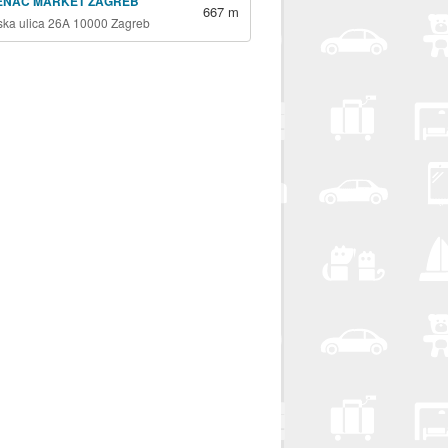
ENAC MARKET ZAGREB
667 m
jska ulica 26A 10000 Zagreb