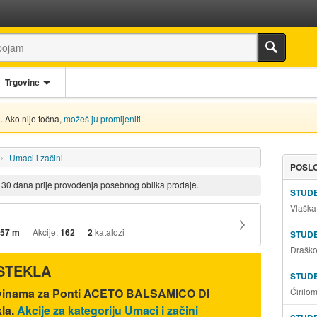
Trgovine
. Ako nije točna,
možeš ju promijeniti
.
Umaci i začini
POSLO
d 30 dana prije provođenja posebnog oblika prodaje.
STUD
Vlaška
57 m
Akcije:
162
2
katalozi
STUD
Draško
ISTEKLA
STUD
Ćirilo
ovinama za Ponti ACETO BALSAMICO DI
la.
Akcije za kategoriju Umaci i začini