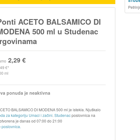
STUD
Petrin
Ponti ACETO BALSAMICO DI
MODENA 500 ml u Studenac
trgovinama
2,29 €
amo
,49 €
00 ml
va ponuda je neaktivna
i ACETO BALSAMICO DI MODENA 500 ml je istekla. Njuškalo
da za kategoriju Umaci i začini
.
Studenac
poslovnica na
otvorena je danas od
07:00
do
21:00
 poslovnica.