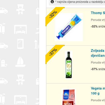
* najniža cijena proizvoda u razdoblju
-32%
Thomy S
Ponuda vrij
-32%
sniž
-37%
Zvijezd
djevičan
Ponuda vrij
-37%
sniž
Vegeta m
100 g
Ponuda vrij