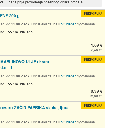
 od 30 dana prije provođenja posebnog oblika prodaje.
PREPORUKA
ENF 200 g
edi do 11.08.2026 ili do isteka zaliha u
Studenac
trgovinama
eno
557 m
udaljeno
1,69 €
2,48 €
PREPORUKA
a MASLINOVO ULJE ekstra
sko 1 l
edi do 11.08.2026 ili do isteka zaliha u
Studenac
trgovinama
eno
557 m
udaljeno
9,99 €
15,80 €
PREPORUKA
aestro ZAČIN PAPRIKA slatka, ljuta
edi do 11.08.2026 ili do isteka zaliha u
Studenac
trgovinama