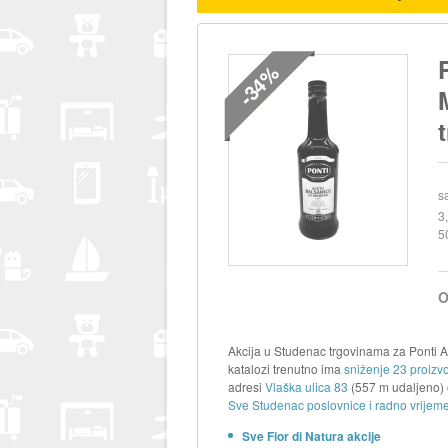
-34%
s
3
5
O
Akcija u Studenac trgovinama za Pont
katalozi trenutno ima
sniženje 23 proizvo
adresi
Vlaška ulica 83
(557 m udaljeno) 
Sve Studenac poslovnice i radno vrijeme
Sve Fior di Natura akcije