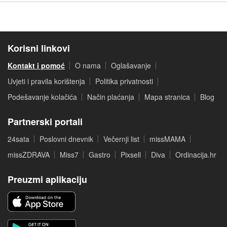
Korisni linkovi
Kontakt i pomoć
O nama
Oglašavanje
Uvjeti i pravila korištenja
Politika privatnosti
Podešavanje kolačića
Način plaćanja
Mapa stranica
Blog
Partnerski portali
24sata
Poslovni dnevnik
Večernji list
missMAMA
missZDRAVA
Miss7
Gastro
Pixsell
Diva
Ordinacija.hr
Preuzmi aplikaciju