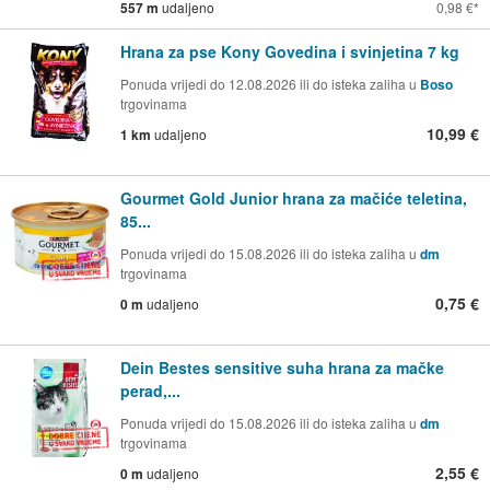
557 m
udaljeno
0,98 €
Hrana za pse Kony Govedina i svinjetina 7 kg
Ponuda vrijedi do 12.08.2026 ili do isteka zaliha u
Boso
trgovinama
10,99 €
1 km
udaljeno
Gourmet Gold Junior hrana za mačiće teletina,
85...
Ponuda vrijedi do 15.08.2026 ili do isteka zaliha u
dm
trgovinama
0,75 €
0 m
udaljeno
Dein Bestes sensitive suha hrana za mačke
perad,...
Ponuda vrijedi do 15.08.2026 ili do isteka zaliha u
dm
trgovinama
2,55 €
0 m
udaljeno