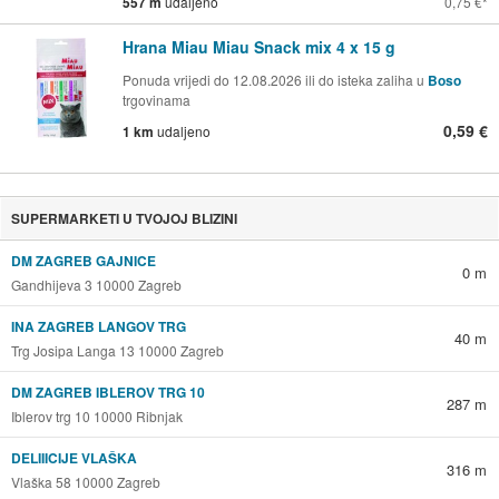
557 m
udaljeno
0,75 €
Hrana Miau Miau Snack mix 4 x 15 g
Ponuda vrijedi do 12.08.2026 ili do isteka zaliha u
Boso
trgovinama
0,59 €
1 km
udaljeno
SUPERMARKETI U TVOJOJ BLIZINI
DM ZAGREB GAJNICE
0 m
Gandhijeva 3 10000 Zagreb
INA ZAGREB LANGOV TRG
40 m
Trg Josipa Langa 13 10000 Zagreb
DM ZAGREB IBLEROV TRG 10
287 m
Iblerov trg 10 10000 Ribnjak
DELIIICIJE VLAŠKA
316 m
Vlaška 58 10000 Zagreb