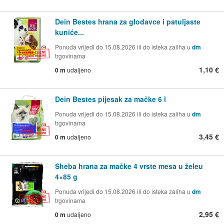
Dein Bestes hrana za glodavce i patuljaste
kuniće...
Ponuda vrijedi do 15.08.2026 ili do isteka zaliha u
dm
trgovinama
1,10 €
0 m
udaljeno
Dein Bestes pijesak za mačke 6 l
Ponuda vrijedi do 15.08.2026 ili do isteka zaliha u
dm
trgovinama
3,45 €
0 m
udaljeno
Sheba hrana za mačke 4 vrste mesa u želeu
4×85 g
Ponuda vrijedi do 15.08.2026 ili do isteka zaliha u
dm
trgovinama
2,95 €
0 m
udaljeno