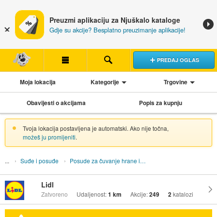
Preuzmi aplikaciju za Njuškalo kataloge
Gdje su akcije? Besplatno preuzimanje aplikacije!
PREDAJ OGLAS
Moja lokacija
Kategorije
Trgovine
Obavijesti o akcijama
Popis za kupnju
Tvoja lokacija postavljena je automatski. Ako nije točna,
možeš ju promijeniti
.
Suđe i posuđe
Posude za čuvanje hrane i pića
Lidl
Zatvoreno
Udaljenost:
1 km
Akcije:
249
2
katalozi