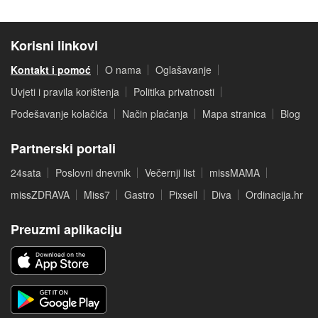
Korisni linkovi
Kontakt i pomoć
O nama
Oglašavanje
Uvjeti i pravila korištenja
Politika privatnosti
Podešavanje kolačića
Način plaćanja
Mapa stranica
Blog
Partnerski portali
24sata
Poslovni dnevnik
Večernji list
missMAMA
missZDRAVA
Miss7
Gastro
Pixsell
Diva
Ordinacija.hr
Preuzmi aplikaciju