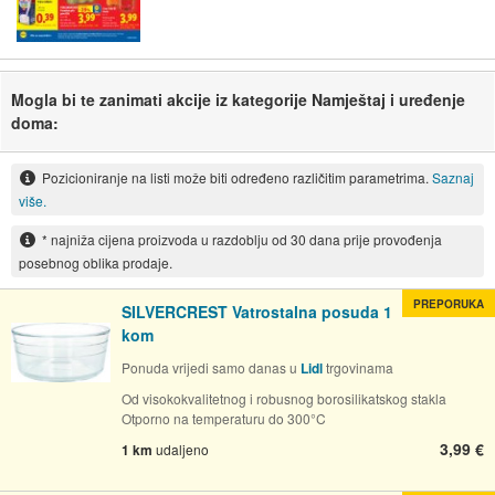
Mogla bi te zanimati akcije iz kategorije Namještaj i uređenje
doma:
Pozicioniranje na listi može biti određeno različitim parametrima.
Saznaj
više.
* najniža cijena proizvoda u razdoblju od 30 dana prije provođenja
posebnog oblika prodaje.
PREPORUKA
SILVERCREST Vatrostalna posuda 1
kom
Ponuda vrijedi samo danas u
Lidl
trgovinama
Od visokokvalitetnog i robusnog borosilikatskog stakla
Otporno na temperaturu do 300°C
3,99 €
1 km
udaljeno