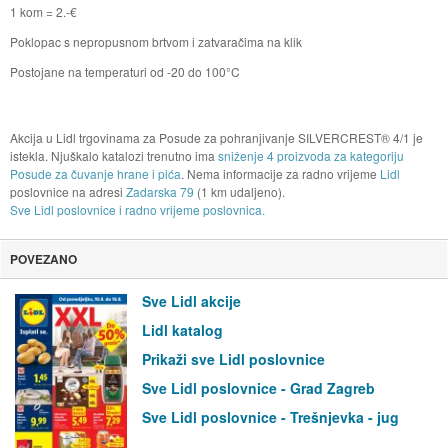
1 kom = 2.-€
Poklopac s nepropusnom brtvom i zatvaračima na klik
Postojane na temperaturi od -20 do 100°C
Akcija u Lidl trgovinama za Posude za pohranjivanje SILVERCREST® 4/1 je
istekla. Njuškalo katalozi trenutno ima
sniženje 4 proizvoda za kategoriju
Posude za čuvanje hrane i pića
. Nema informacije za radno vrijeme
Lidl
poslovnice na adresi
Zadarska 79
(1 km udaljeno).
Sve Lidl poslovnice i radno vrijeme poslovnica.
POVEZANO
Sve Lidl akcije
Lidl katalog
Prikaži sve Lidl poslovnice
Sve Lidl poslovnice - Grad Zagreb
Sve Lidl poslovnice - Trešnjevka - jug