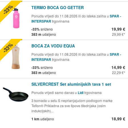
-33%
TERMO BOCA GO GETTER
Ponuda vrijedi do 11.08.2026 ili do isteka zaliha u
SPAR -
INTERSPAR
trgovinama
19,99 €
-33%
sniženo
383 m
udaljeno
29,99 €
-33%
BOCA ZA VODU EQUA
Ponuda vrijedi do 11.08.2026 ili do isteka zaliha u
SPAR -
INTERSPAR
trgovinama
14,99 €
-33%
sniženo
383 m
udaljeno
22,29 €
SILVERCREST Set aluminijskih tava 1 set
Ponuda vrijedi samo danas u
Lidl
trgovinama
3 komada u setu S neprianjajućom podlogom marke
Teflon® Prikladna za sve tipove štednjaka (osim
indukcijskih)...
18,99 €
1 km
udaljeno