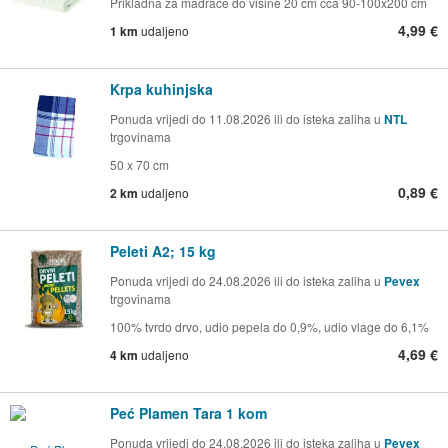
Prikladna za madrace do visine 20 cm cca 90-100x200 cm
4,99 €
1 km
udaljeno
Krpa kuhinjska
Ponuda vrijedi do 11.08.2026 ili do isteka zaliha u
NTL
trgovinama
50 x 70 cm
0,89 €
2 km
udaljeno
Peleti A2; 15 kg
Ponuda vrijedi do 24.08.2026 ili do isteka zaliha u
Pevex
trgovinama
100% tvrdo drvo, udio pepela do 0,9%, udio vlage do 6,1%
4,69 €
4 km
udaljeno
Peć Plamen Tara 1 kom
Ponuda vrijedi do 24.08.2026 ili do isteka zaliha u
Pevex