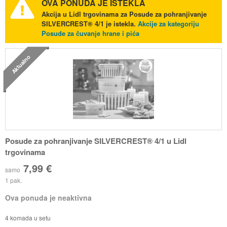
OVA PONUDA JE ISTEKLA
Akcija u Lidl trgovinama za Posude za pohranjivanje
SILVERCREST® 4/1 je istekla.
Akcije za kategoriju
Posude za čuvanje hrane i pića
Aktualno
Posude za pohranjivanje SILVERCREST® 4/1 u Lidl
trgovinama
7,99 €
samo
1 pak.
Ova ponuda je neaktivna
4 komada u setu