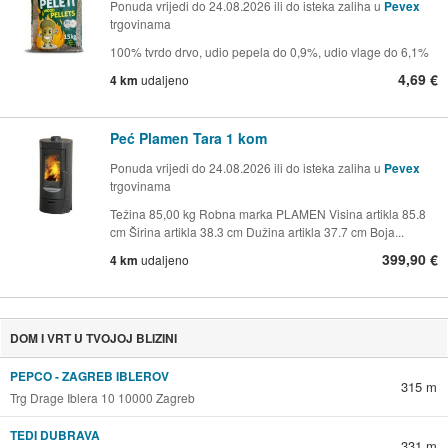
Ponuda vrijedi do 24.08.2026 ili do isteka zaliha u
Pevex
trgovinama
100% tvrdo drvo, udio pepela do 0,9%, udio vlage do 6,1%
4,69 €
4 km
udaljeno
Peć Plamen Tara 1 kom
Ponuda vrijedi do 24.08.2026 ili do isteka zaliha u
Pevex
trgovinama
Težina 85,00 kg Robna marka PLAMEN Visina artikla 85.8
cm Širina artikla 38.3 cm Dužina artikla 37.7 cm Boja...
399,90 €
4 km
udaljeno
DOM I VRT U TVOJOJ BLIZINI
PEPCO - ZAGREB IBLEROV
315 m
Trg Drage Iblera 10 10000 Zagreb
TEDI DUBRAVA
331 m