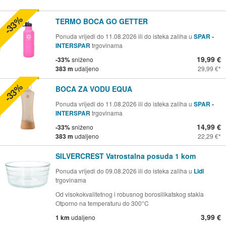
-33%
TERMO BOCA GO GETTER
Ponuda vrijedi do 11.08.2026 ili do isteka zaliha u
SPAR -
INTERSPAR
trgovinama
19,99 €
-33%
sniženo
383 m
udaljeno
29,99 €
-33%
BOCA ZA VODU EQUA
Ponuda vrijedi do 11.08.2026 ili do isteka zaliha u
SPAR -
INTERSPAR
trgovinama
14,99 €
-33%
sniženo
383 m
udaljeno
22,29 €
SILVERCREST Vatrostalna posuda 1 kom
Ponuda vrijedi do 09.08.2026 ili do isteka zaliha u
Lidl
trgovinama
Od visokokvalitetnog i robusnog borosilikatskog stakla
Otporno na temperaturu do 300°C
3,99 €
1 km
udaljeno