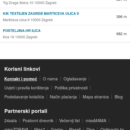
Trg Drage Iblera 10 10000 Zagreb
KIK TEXTILIEN ZAGREB MARTICEVA ULICA 9
396 m
Martićeva ulica 9 10000 Zagreb
POSTELJINA.HR ILICA
682 m
Ilica 16 10000 Zagreb
Korisni linkovi
Kontakt i pomoć
O nama
Oglašavanje
Uvjeti i pravila korištenja
Politika privatnosti
Podešavanje kolačića
Način plaćanja
Mapa stranica
Blog
Partnerski portali
24sata
Poslovni dnevnik
Večernji list
missMAMA
missZDRAVA
Miss7
Gastro
Pixsell
Diva
Ordinacija.hr