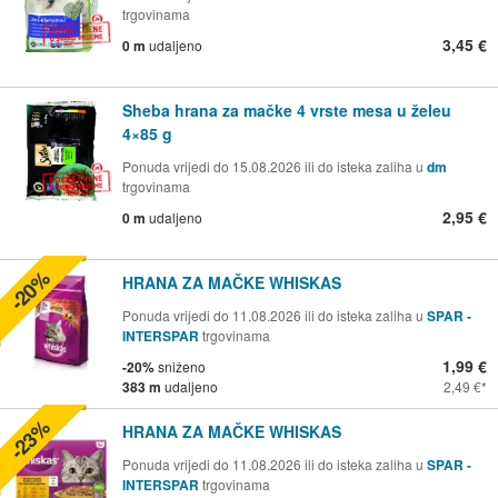
trgovinama
3,45 €
0 m
udaljeno
Sheba hrana za mačke 4 vrste mesa u želeu
4×85 g
Ponuda vrijedi do 15.08.2026 ili do isteka zaliha u
dm
trgovinama
2,95 €
0 m
udaljeno
-20%
HRANA ZA MAČKE WHISKAS
Ponuda vrijedi do 11.08.2026 ili do isteka zaliha u
SPAR -
INTERSPAR
trgovinama
1,99 €
-20%
sniženo
383 m
udaljeno
2,49 €
-23%
HRANA ZA MAČKE WHISKAS
Ponuda vrijedi do 11.08.2026 ili do isteka zaliha u
SPAR -
INTERSPAR
trgovinama