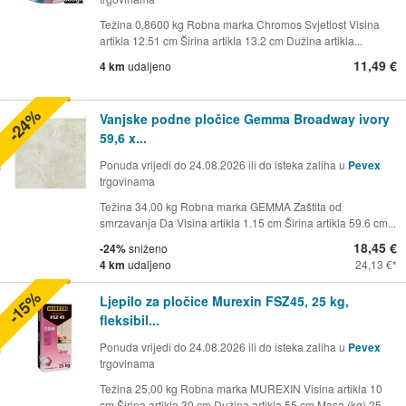
Težina 0,8600 kg Robna marka Chromos Svjetlost Visina
artikla 12.51 cm Širina artikla 13.2 cm Dužina artikla...
11,49 €
4 km
udaljeno
-24%
Vanjske podne pločice Gemma Broadway ivory
59,6 x...
Ponuda vrijedi do 24.08.2026 ili do isteka zaliha u
Pevex
trgovinama
Težina 34,00 kg Robna marka GEMMA Zaštita od
smrzavanja Da Visina artikla 1.15 cm Širina artikla 59.6 cm...
18,45 €
-24%
sniženo
4 km
udaljeno
24,13 €
-15%
Ljepilo za pločice Murexin FSZ45, 25 kg,
fleksibil...
Ponuda vrijedi do 24.08.2026 ili do isteka zaliha u
Pevex
trgovinama
Težina 25,00 kg Robna marka MUREXIN Visina artikla 10
cm Širina artikla 30 cm Dužina artikla 55 cm Masa (kg) 25...