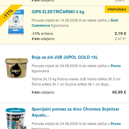
4 km
-11%
PREPORUKA
GIPS ELEKTRIČARSKI 5 kg
Ponuda vrijedi do 14.08.2026 ili do isteka zaliha u
Smit
Commerce
trgovinama
2,19 €
-11%
sniženo
4 km
udaljeno
2,47 €
Boja za zid JUB JUPOL GOLD 15L
Ponuda vrijedi do 24.08.2026 ili do isteka zaliha u
Pevex
trgovinama
Težina 24,15 kg Robna marka JUB Visina artikla 30.3 cm
Širina artikla 30.1 cm Dužina artikla 38.1 cm Boja...
65,99 €
4 km
udaljeno
Specijalni premaz za drvo Chromos Svjetlost
Aqualu...
Ponuda vrijedi do 24.08.2026 ili do isteka zaliha u
Pevex
trgovinama