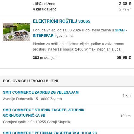
2,38 €
-15%
sniženo
4 km
udaljeno
2,79 €
ELEKTRIČNI ROŠTILJ 33065
Ponuda vrijedi do 11.08.2026 ili do isteka zaliha u
SPAR -
INTERSPAR
trgovinama
Idealan za roštiljanje tijekom cijele godine u zatvorenom
prostoru, na terasi snaga: 2400 W max, neprijanjajuća...
59,99 €
383 m
udaljeno
POSLOVNICE U TVOJOJ BLIZINI
SMIT COMMERCE ZAGREB ZG VELESAJAM
4 km
Avenija Dubrovnik 15 10000 Zagreb
SMIT COMMERCE STUPNIK ZAGREB -STUPNIK
GORNJOSTUPNIČKA 9B
12 km
Gornjostupnička 9b 10255 Gornji Stupnik
SMIT COMMERCE PETRINJA ZAGREBAČKA ULICA 2C