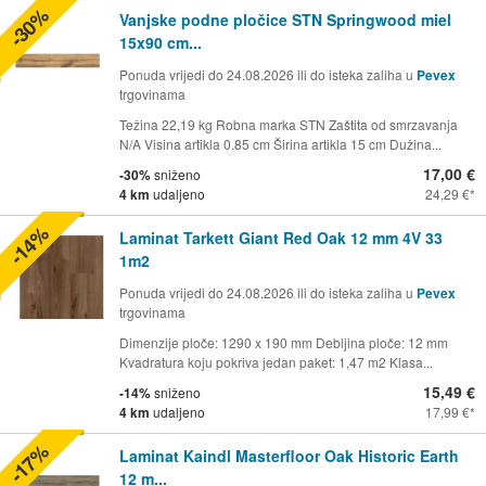
-30%
Vanjske podne pločice STN Springwood miel
15x90 cm...
Ponuda vrijedi do 24.08.2026 ili do isteka zaliha u
Pevex
trgovinama
Težina 22,19 kg Robna marka STN Zaštita od smrzavanja
N/A Visina artikla 0.85 cm Širina artikla 15 cm Dužina...
17,00 €
-30%
sniženo
4 km
udaljeno
24,29 €
-14%
Laminat Tarkett Giant Red Oak 12 mm 4V 33
1m2
Ponuda vrijedi do 24.08.2026 ili do isteka zaliha u
Pevex
trgovinama
Dimenzije ploče: 1290 x 190 mm Debljina ploče: 12 mm
Kvadratura koju pokriva jedan paket: 1,47 m2 Klasa...
15,49 €
-14%
sniženo
4 km
udaljeno
17,99 €
-17%
Laminat Kaindl Masterfloor Oak Historic Earth
12 m...