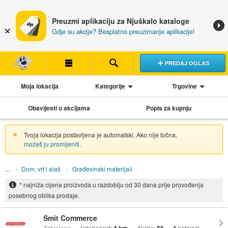
Preuzmi aplikaciju za Njuškalo kataloge
Gdje su akcije? Besplatno preuzimanje aplikacije!
PREDAJ OGLAS
Moja lokacija
Kategorije
Trgovine
Obavijesti o akcijama
Popis za kupnju
Tvoja lokacija postavljena je automatski. Ako nije točna,
možeš ju promijeniti
.
Dom, vrt i alati
Građevinski materijali
* najniža cijena proizvoda u razdoblju od 30 dana prije provođenja
posebnog oblika prodaje.
Smit Commerce
Zatvoreno
Udaljenost:
Akcije:
katalozi