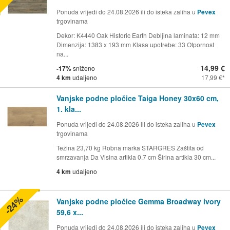
Ponuda vrijedi do 24.08.2026 ili do isteka zaliha u
Pevex
trgovinama
Dekor: K4440 Oak Historic Earth Debljina laminata: 12 mm
Dimenzija: 1383 x 193 mm Klasa upotrebe: 33 Otpornost
na...
14,99 €
-17%
sniženo
4 km
udaljeno
17,99 €
Vanjske podne pločice Taiga Honey 30x60 cm,
1. kla...
Ponuda vrijedi do 24.08.2026 ili do isteka zaliha u
Pevex
trgovinama
Težina 23,70 kg Robna marka STARGRES Zaštita od
smrzavanja Da Visina artikla 0.7 cm Širina artikla 30 cm...
4 km
udaljeno
-24%
Vanjske podne pločice Gemma Broadway ivory
59,6 x...
Ponuda vrijedi do 24.08.2026 ili do isteka zaliha u
Pevex