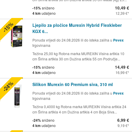
10,49 €
-15%
sniženo
4 km
udaljeno
12,39 €
-15%
Ljepilo za pločice Murexin Hybrid Flexkleber
KGX 6...
Ponuda vrijedi do 24.08.2026 ili do isteka zaliha u
Pevex
trgovinama
Težina 25,00 kg Robna marka MUREXIN Visina artikla 10
cm Širina artikla 30 cm Dužina artikla 55 cm Područje...
14,49 €
-15%
sniženo
4 km
udaljeno
16,99 €
-24%
Silikon Murexin 60 Premium siva, 310 ml
Ponuda vrijedi do 24.08.2026 ili do isteka zaliha u
Pevex
trgovinama
Težina 0,4000 kg Robna marka MUREXIN Visina artikla 24
cm Širina artikla 4 cm Dužina artikla 4 cm Boja Siva...
6,99 €
-24%
sniženo
4 km
udaljeno
9,19 €