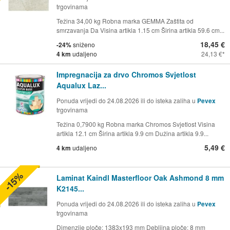
trgovinama
Težina 34,00 kg Robna marka GEMMA Zaštita od
smrzavanja Da Visina artikla 1.15 cm Širina artikla 59.6 cm...
18,45 €
-24%
sniženo
4 km
udaljeno
24,13 €
Impregnacija za drvo Chromos Svjetlost
Aqualux Laz...
Ponuda vrijedi do 24.08.2026 ili do isteka zaliha u
Pevex
trgovinama
Težina 0,7900 kg Robna marka Chromos Svjetlost Visina
artikla 12.1 cm Širina artikla 9.9 cm Dužina artikla 9.9...
5,49 €
4 km
udaljeno
-15%
Laminat Kaindl Masterfloor Oak Ashmond 8 mm
K2145...
Ponuda vrijedi do 24.08.2026 ili do isteka zaliha u
Pevex
trgovinama
Dimenzije ploče: 1383x193 mm Debljina ploče: 8 mm