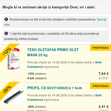
Mogla bi te zanimati akcije iz kategorije Dom, vrt i alati:
Pozicioniranje na listi može biti određeno različitim parametrima.
Saznaj
više.
* najniža cijena proizvoda u razdoblju od 30 dana prije provođenja
posebnog oblika prodaje.
-12%
PREPORUKA
TEXO GLETAFAS PRIMO GLET
MASA 25 kg
Ponuda vrijedi do 14.08.2026 ili do isteka zaliha u
Smit
Commerce
trgovinama
7,64 €
-12%
sniženo
4 km
udaljeno
8,73 €
-35%
PREPORUKA
PROFIL CD 60/27/3000/0.6 1 kom
Ponuda vrijedi do 14.08.2026 ili do isteka zaliha u
Smit
Commerce
trgovinama
2,41 €
-35%
sniženo
udaljeno
3,68 €