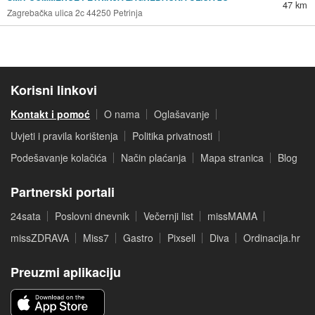
47 km
Zagrebačka ulica 2c 44250 Petrinja
Korisni linkovi
Kontakt i pomoć
O nama
Oglašavanje
Uvjeti i pravila korištenja
Politika privatnosti
Podešavanje kolačića
Način plaćanja
Mapa stranica
Blog
Partnerski portali
24sata
Poslovni dnevnik
Večernji list
missMAMA
missZDRAVA
Miss7
Gastro
Pixsell
Diva
Ordinacija.hr
Preuzmi aplikaciju