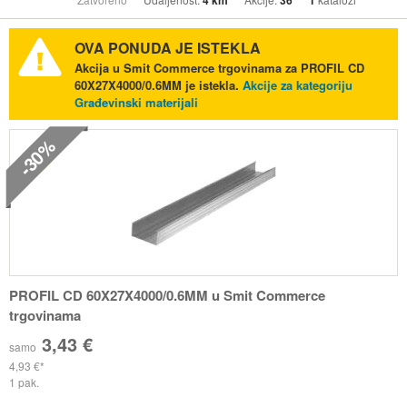
4 km
36
1
OVA PONUDA JE ISTEKLA
Akcija u Smit Commerce trgovinama za PROFIL CD
60X27X4000/0.6MM je istekla.
Akcije za kategoriju
Građevinski materijali
-30%
PROFIL CD 60X27X4000/0.6MM u Smit Commerce
trgovinama
3,43 €
samo
4,93 €
1 pak.