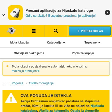
Preuzmi aplikaciju za Njuškalo kataloge
Gdje su akcije? Besplatno preuzimanje aplikacije!
PREDAJ OGLAS
Moja lokacija
Kategorije
Trgovine
Obavijesti o akcijama
Popis za kupnju
Tvoja lokacija postavljena je automatski. Ako nije točna,
možeš ju promijeniti
.
Drogerija
Ostalo iz drogerije
OVA PONUDA JE ISTEKLA
Akcija
Profissimo osvježivač prostora sa štapićima
orašar, 90ml
je istekla ili se više ne nalazi na
Njuškalo
katalozima
.
Akcije za kategoriju Ostalo iz drogerije