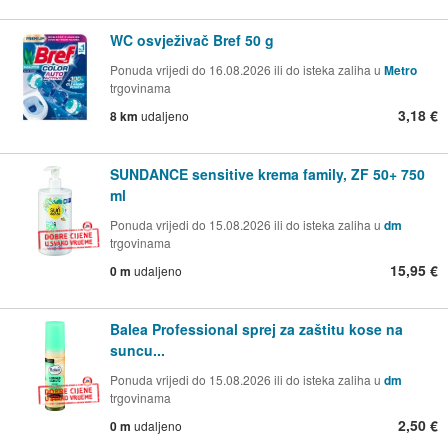
WC osvježivač Bref 50 g
Ponuda vrijedi do 16.08.2026 ili do isteka zaliha u
Metro
trgovinama
3,18 €
8 km
udaljeno
SUNDANCE sensitive krema family, ZF 50+ 750
ml
Ponuda vrijedi do 15.08.2026 ili do isteka zaliha u
dm
trgovinama
15,95 €
0 m
udaljeno
Balea Professional sprej za zaštitu kose na
suncu...
Ponuda vrijedi do 15.08.2026 ili do isteka zaliha u
dm
trgovinama
2,50 €
0 m
udaljeno