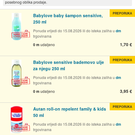
posebnog oblika prodaje.
PREPORUKA
Babylove baby šampon sensitive,
250 ml
Ponuda vrijedi do 15.08.2026 ili do isteka zaliha u
dm
trgovinama
1,70 €
0 m
udaljeno
PREPORUKA
Babylove sensitive bademovo ulje
za njegu 250 ml
Ponuda vrijedi do 15.08.2026 ili do isteka zaliha u
dm
trgovinama
3,95 €
0 m
udaljeno
PREPORUKA
Autan roll-on repelent family & kids
50 ml
Ponuda vrijedi do 15.08.2026 ili do isteka zaliha u
dm
trgovinama