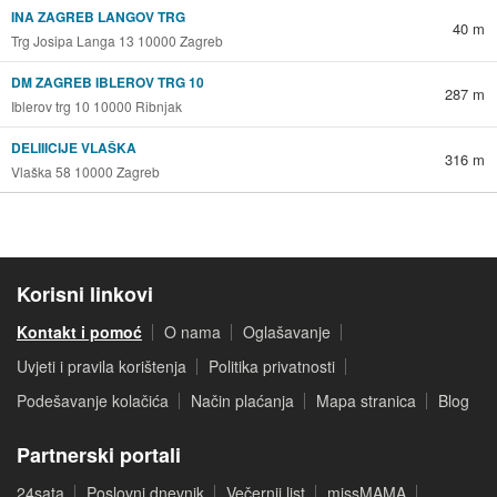
INA ZAGREB LANGOV TRG
40 m
Trg Josipa Langa 13 10000 Zagreb
DM ZAGREB IBLEROV TRG 10
287 m
Iblerov trg 10 10000 Ribnjak
DELIIICIJE VLAŠKA
316 m
Vlaška 58 10000 Zagreb
Korisni linkovi
Kontakt i pomoć
O nama
Oglašavanje
Uvjeti i pravila korištenja
Politika privatnosti
Podešavanje kolačića
Način plaćanja
Mapa stranica
Blog
Partnerski portali
24sata
Poslovni dnevnik
Večernji list
missMAMA