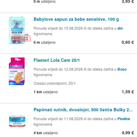
3,95 €
0 m
udaljeno
Babylove sapun za bebe sensitive, 100 g
Ponuda vrijedi do 15.08.2026 ili do isteka zaliha u
dm
trgovinama
0,60 €
0 m
udaljeno
Flasteri Lola Care 20/1
Ponuda vrijedi do 12.08.2026 ili do isteka zaliha u
Boso
trgovinama
Classic,vodootporni, 20/1
1,59 €
1 km
udaljeno
Papirnati ručnik, dvoslojni, 500 listića Bulky 2...
Ponuda vrijedi do 11.08.2026 ili do isteka zaliha u
Plodine
trgovinama
4,99 €
4 km
udaljeno