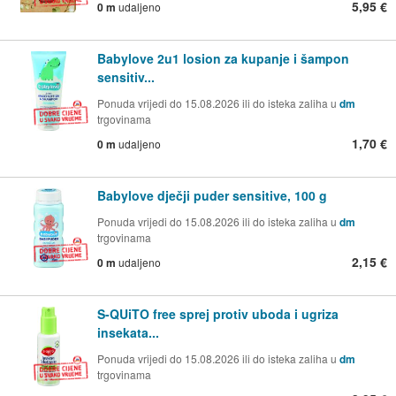
5,95 €
0 m
udaljeno
Babylove 2u1 losion za kupanje i šampon
sensitiv...
Ponuda vrijedi do 15.08.2026 ili do isteka zaliha u
dm
trgovinama
1,70 €
0 m
udaljeno
Babylove dječji puder sensitive, 100 g
Ponuda vrijedi do 15.08.2026 ili do isteka zaliha u
dm
trgovinama
2,15 €
0 m
udaljeno
S-QUiTO free sprej protiv uboda i ugriza
insekata...
Ponuda vrijedi do 15.08.2026 ili do isteka zaliha u
dm
trgovinama