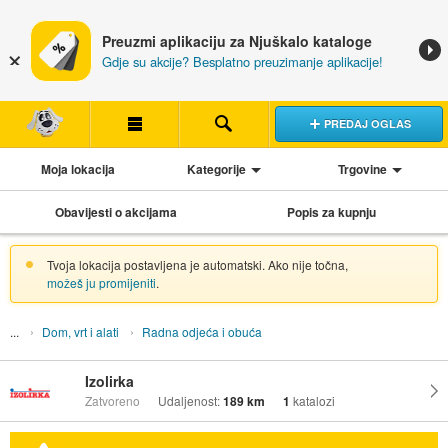
Preuzmi aplikaciju za Njuškalo kataloge
Gdje su akcije? Besplatno preuzimanje aplikacije!
PREDAJ OGLAS
Moja lokacija
Kategorije
Trgovine
Obavijesti o akcijama
Popis za kupnju
Tvoja lokacija postavljena je automatski. Ako nije točna,
možeš ju promijeniti
.
Dom, vrt i alati
Radna odjeća i obuća
Izolirka
Zatvoreno
Udaljenost:
189 km
1
katalozi