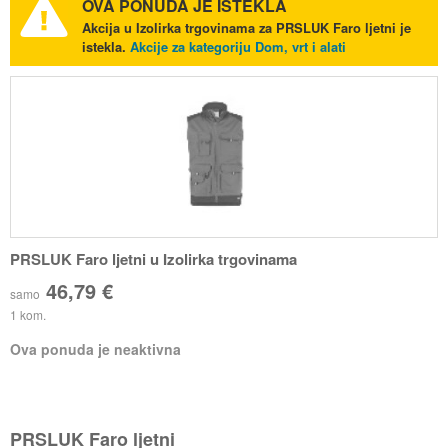
OVA PONUDA JE ISTEKLA
Akcija u Izolirka trgovinama za PRSLUK Faro ljetni je
istekla.
Akcije za kategoriju Dom, vrt i alati
PRSLUK Faro ljetni u Izolirka trgovinama
46,79 €
samo
1 kom.
Ova ponuda je neaktivna
PRSLUK Faro ljetni