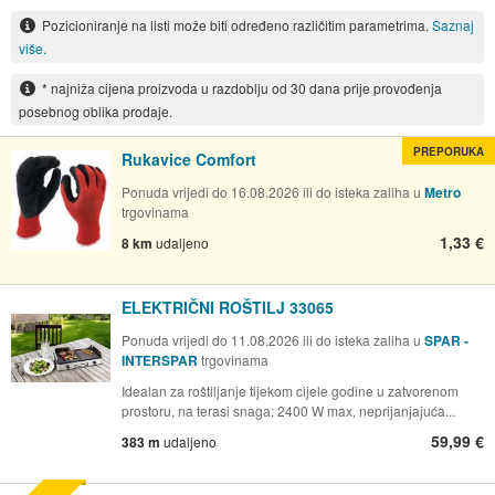
Pozicioniranje na listi može biti određeno različitim parametrima.
Saznaj
više.
* najniža cijena proizvoda u razdoblju od 30 dana prije provođenja
posebnog oblika prodaje.
PREPORUKA
Rukavice Comfort
Ponuda vrijedi do 16.08.2026 ili do isteka zaliha u
Metro
trgovinama
1,33 €
8 km
udaljeno
ELEKTRIČNI ROŠTILJ 33065
Ponuda vrijedi do 11.08.2026 ili do isteka zaliha u
SPAR -
INTERSPAR
trgovinama
Idealan za roštiljanje tijekom cijele godine u zatvorenom
prostoru, na terasi snaga: 2400 W max, neprijanjajuća...
59,99 €
383 m
udaljeno