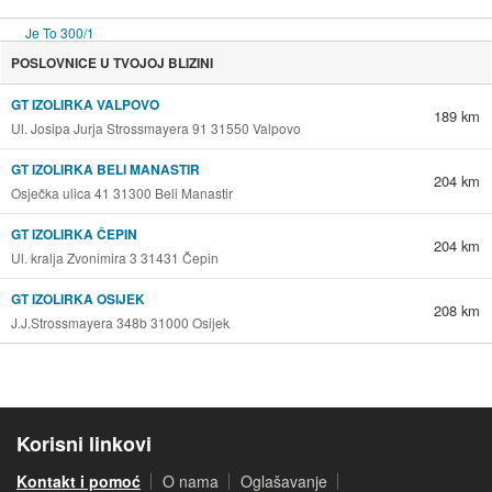
POSLOVNICE U TVOJOJ BLIZINI
GT IZOLIRKA VALPOVO
189 km
Ul. Josipa Jurja Strossmayera 91 31550 Valpovo
GT IZOLIRKA BELI MANASTIR
204 km
Osječka ulica 41 31300 Beli Manastir
GT IZOLIRKA ČEPIN
204 km
Ul. kralja Zvonimira 3 31431 Čepin
GT IZOLIRKA OSIJEK
208 km
J.J.Strossmayera 348b 31000 Osijek
Korisni linkovi
Kontakt i pomoć
O nama
Oglašavanje