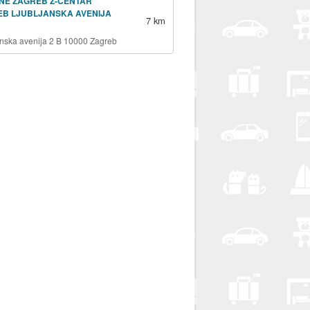
NE ZAGREB Z-CENTAR
EB LJUBLJANSKA AVENIJA
7 km
anska avenija 2 B 10000 Zagreb