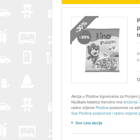
P
-30%
p
t
s
4
O
Akcija u Plodine trgovinama za Punjeni j
Njuškalo katalozi trenutno ima
sniženje 
radno vrijeme
Plodine
poslovnice na ad
Sve Plodine poslovnice i radno vrijeme 
Sve Lino akcije