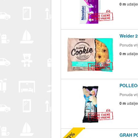
0 m
udalje
Weider 2
Ponuda vrij
0 m
udalje
POLLEOsp
Ponuda vrij
0 m
udalje
-23%
GRAH P