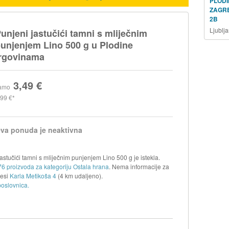
PLODI
ZAGR
2B
Ljublj
unjeni jastučići tamni s mliječnim
unjenjem Lino 500 g u Plodine
rgovinama
3,49 €
amo
,99 €
va ponuda je neaktivna
astučići tamni s mliječnim punjenjem Lino 500 g je istekla.
76 proizvoda za kategoriju Ostala hrana
. Nema informacije za
resi
Karla Metikoša 4
(4 km udaljeno).
poslovnica.