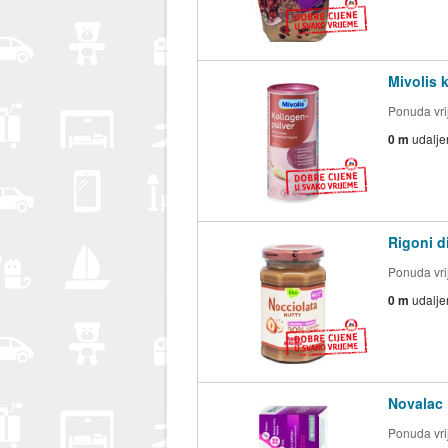
Mivolis 
Ponuda vrij
0 m
udalje
Rigoni d
Ponuda vrij
0 m
udalje
Novalac 
Ponuda vrij