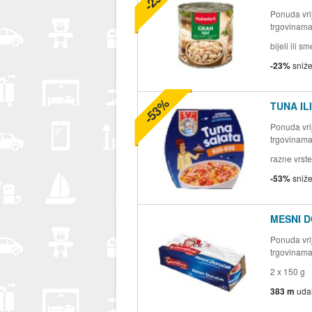
Ponuda vrij
trgovinam
bijeli ili 
-23%
sniž
-53%
TUNA IL
Ponuda vrij
trgovinam
razne vrste
-53%
sniž
MESNI 
Ponuda vrij
trgovinam
2 x 150 g
383 m
uda