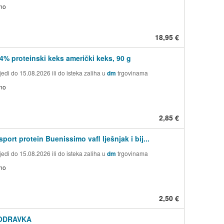
no
18,95 €
4% proteinski keks američki keks, 90 g
edi do 15.08.2026 ili do isteka zaliha u
dm
trgovinama
no
2,85 €
ort protein Buenissimo vafl lješnjak i bij...
edi do 15.08.2026 ili do isteka zaliha u
dm
trgovinama
no
2,50 €
ODRAVKA