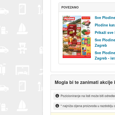
POVEZANO
Sve Plodine
Plodine kat
Prikaži sve
Sve Plodine
Zagreb
Sve Plodine
Zagreb - is
Mogla bi te zanimati akcije 
Pozicioniranje na listi može biti određ
* najniža cijena proizvoda u razdoblju