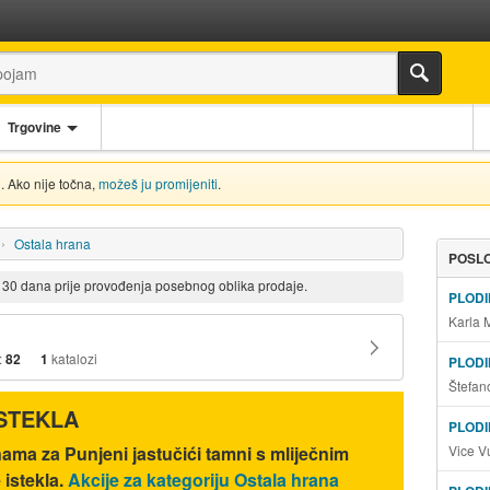
Trgovine
. Ako nije točna,
možeš ju promijeniti
.
Ostala hrana
POSLO
d 30 dana prije provođenja posebnog oblika prodaje.
PLOD
Karla 
:
82
1
katalozi
PLOD
Štefan
ISTEKLA
PLODI
Vice V
nama za Punjeni jastučići tamni s mliječnim
 istekla.
Akcije za kategoriju Ostala hrana