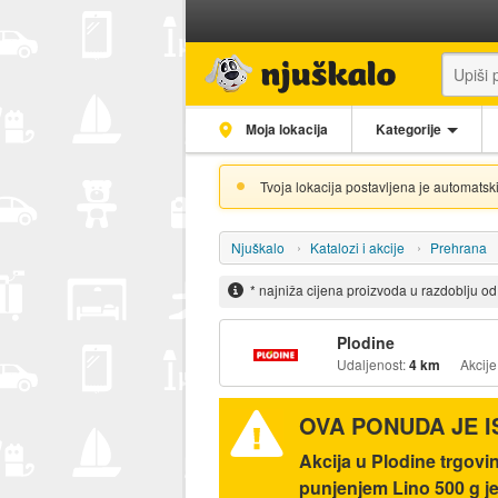
Moja lokacija
Kategorije
Tvoja lokacija postavljena je automatski
Njuškalo
Katalozi i akcije
Prehrana
* najniža cijena proizvoda u razdoblju o
Plodine
Udaljenost:
4 km
Akcije
OVA PONUDA JE 
Akcija u Plodine trgovi
punjenjem Lino 500 g je