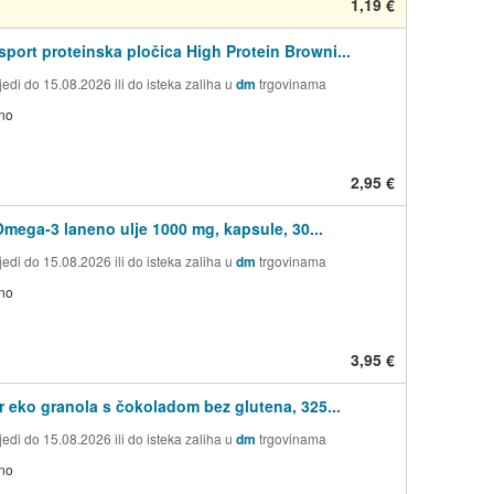
1,19 €
ort proteinska pločica High Protein Browni...
edi do 15.08.2026 ili do isteka zaliha u
dm
trgovinama
no
2,95 €
Omega-3 laneno ulje 1000 mg, kapsule, 30...
edi do 15.08.2026 ili do isteka zaliha u
dm
trgovinama
no
3,95 €
r eko granola s čokoladom bez glutena, 325...
edi do 15.08.2026 ili do isteka zaliha u
dm
trgovinama
no