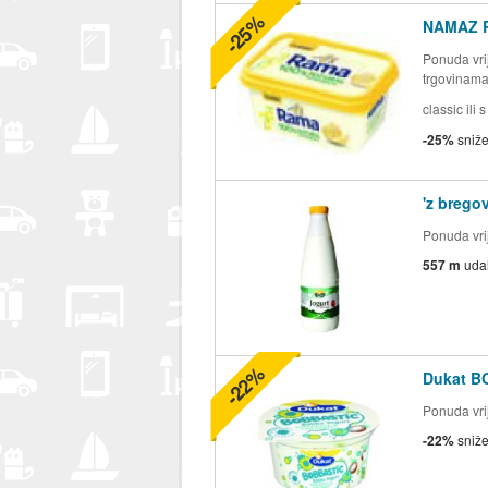
-25%
NAMAZ 
Ponuda vrij
trgovinam
classic ili
-25%
sniž
'z brego
Ponuda vrij
557 m
uda
-22%
Dukat B
Ponuda vrij
-22%
sniž