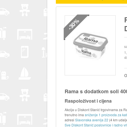
-30%
s
1
4
O
Rama s dodatkom soli 40
Raspoloživost i cijena
Akcija u Diskont Stanić trgovinama za Ra
trenutno ima
sniženje 1 proizvoda za ka
adresi
Slavonska avenija 22
(4 km udalj
Sve Diskont Stanić poslovnice i radno vr