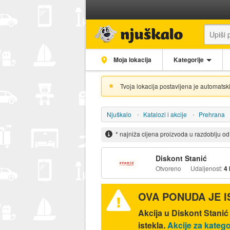
Moja lokacija
Kategorije
Tvoja lokacija postavljena je automatski
Njuškalo
Katalozi i akcije
Prehrana
* najniža cijena proizvoda u razdoblju o
Diskont Stanić
Otvoreno
Udaljenost:
4
OVA PONUDA JE 
Akcija u Diskont Stani
istekla.
Akcije za katego