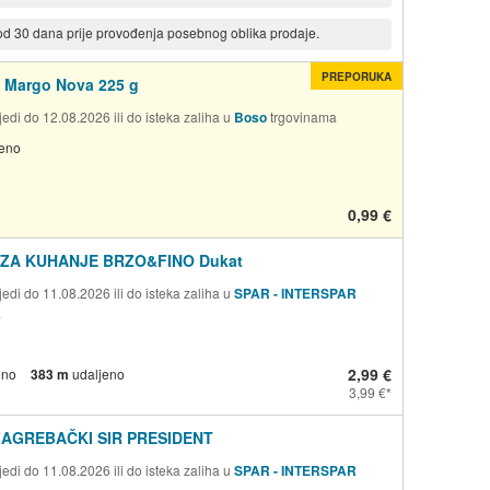
 od 30 dana prije provođenja posebnog oblika prodaje.
PREPORUKA
 Margo Nova 225 g
edi do 12.08.2026 ili do isteka zaliha u
Boso
trgovinama
jeno
0,99 €
ZA KUHANJE BRZO&FINO Dukat
edi do 11.08.2026 ili do isteka zaliha u
SPAR - INTERSPAR
a
2,99 €
eno
383 m
udaljeno
3,99 €
ZAGREBAČKI SIR PRESIDENT
edi do 11.08.2026 ili do isteka zaliha u
SPAR - INTERSPAR
a