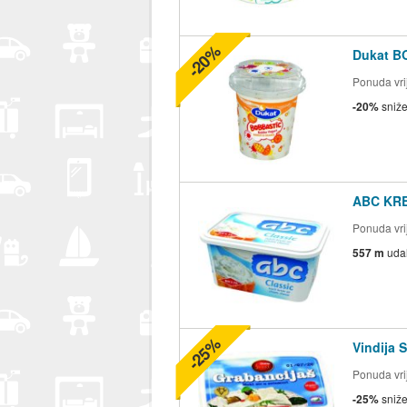
-20%
Dukat B
Ponuda vrij
-20%
sniž
ABC KRE
Ponuda vrij
557 m
uda
-25%
Vindija 
Ponuda vrij
-25%
sniž