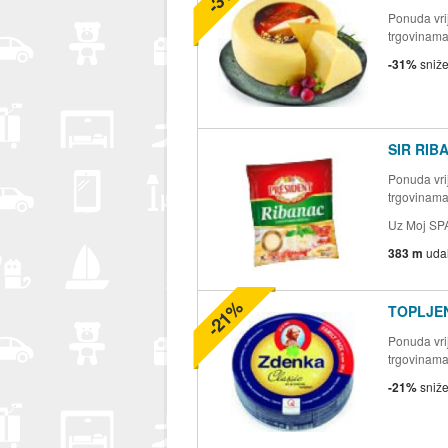
Ponuda vrij
trgovinam
-31%
sniž
SIR RIB
Ponuda vrij
trgovinam
Uz Moj SP
383 m
uda
-21%
TOPLJEN
Ponuda vrij
trgovinam
-21%
sniž