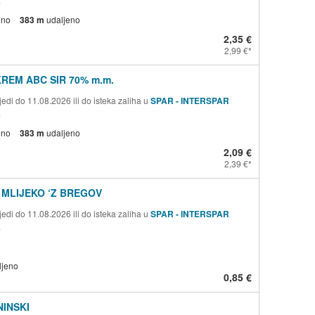
eno
383 m
udaljeno
2,35 €
2,99 €
KREM ABC SIR 70% m.m.
edi do 11.08.2026 ili do isteka zaliha u
SPAR - INTERSPAR
a
eno
383 m
udaljeno
2,09 €
2,39 €
MLIJEKO ‘Z BREGOV
edi do 11.08.2026 ili do isteka zaliha u
SPAR - INTERSPAR
a
ljeno
0,85 €
NINSKI