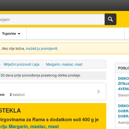
Trgovine
. Ako nije točna,
možeš ju promijeniti
.
Mliječni proizvodi i jaja
Margarin, maslac, mast
POSLO
d 30 dana prije provođenja posebnog oblika prodaje.
DISKO
ŽITN
AVENI
 km
2
katalozi
Slavon
DISKO
ISTEKLA
DUBR
DUBR
ć trgovinama za Rama s dodatkom soli 400 g je
Avenij
riju Margarin, maslac, mast