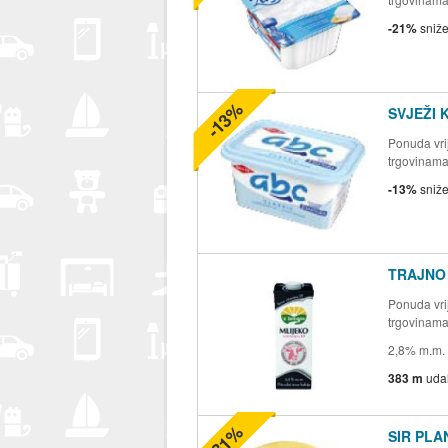
-21%
sniž
-13%
SVJEŽI 
Ponuda vrij
trgovinam
-13%
sniž
TRAJNO 
Ponuda vrij
trgovinam
2,8% m.m.
383 m
uda
-31%
SIR PLA