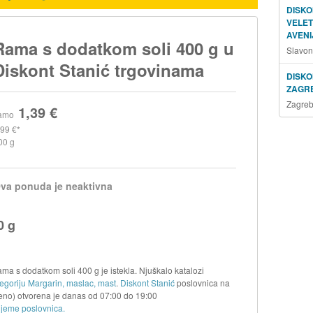
DISKO
VELE
AVENI
Rama s dodatkom soli 400 g u
Slavon
Diskont Stanić trgovinama
DISKO
ZAGR
Zagreb
1,39 €
amo
,99 €
00 g
va ponuda je neaktivna
0 g
ma s dodatkom soli 400 g je istekla. Njuškalo katalozi
tegoriju Margarin, maslac, mast
.
Diskont Stanić
poslovnica na
eno) otvorena je danas od
07:00
do
19:00
ijeme poslovnica.