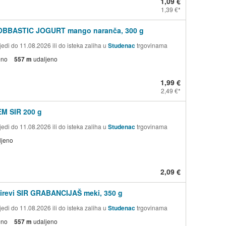
1,09 €
1,39 €
OBBASTIC JOGURT mango naranča, 300 g
edi do 11.08.2026 ili do isteka zaliha u
Studenac
trgovinama
eno
557 m
udaljeno
1,99 €
2,49 €
M SIR 200 g
edi do 11.08.2026 ili do isteka zaliha u
Studenac
trgovinama
ljeno
2,09 €
Sirevi SIR GRABANCIJAŠ meki, 350 g
edi do 11.08.2026 ili do isteka zaliha u
Studenac
trgovinama
eno
557 m
udaljeno