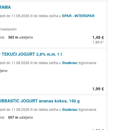
RAMA
edi do 11.08.2026 ili do isteka zaliha u
SPAR - INTERSPAR
a
 s maslacem
1,49 €
eno
383 m
udaljeno
1,99 €
v TEKUĆI JOGURT 2,8% m.m. 1 l
edi do 11.08.2026 ili do isteka zaliha u
Studenac
trgovinama
ljeno
1,99 €
OBBASTIC JOGURT ananas kokos, 150 g
edi do 11.08.2026 ili do isteka zaliha u
Studenac
trgovinama
eno
557 m
udaljeno