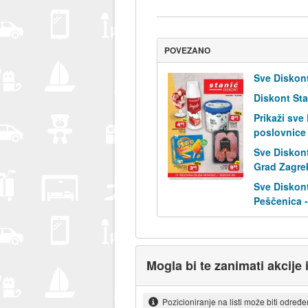
POVEZANO
Sve Diskont
Diskont Sta
Prikaži sve
poslovnice
Sve Diskont
Grad Zagre
Sve Diskont
Peščenica -
Mogla bi te zanimati akcije 
Pozicioniranje na listi može biti određ