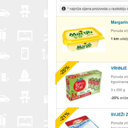
* najniža cijena proizvoda u razdoblju
Margarin
Ponuda vrij
1 km
udal
-25%
VRHNJE 
Ponuda vrij
trgovinam
3 x 200 g
-25%
sniž
-21%
SVJEŽI 
Ponuda vrij
trgovinam