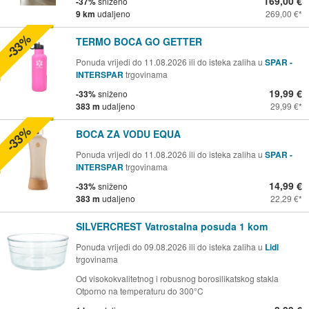
169,00 €
-37%
sniženo
9 km
udaljeno
269,00 €
-33%
TERMO BOCA GO GETTER
Ponuda vrijedi do 11.08.2026 ili do isteka zaliha u
SPAR -
INTERSPAR
trgovinama
19,99 €
-33%
sniženo
383 m
udaljeno
29,99 €
-33%
BOCA ZA VODU EQUA
Ponuda vrijedi do 11.08.2026 ili do isteka zaliha u
SPAR -
INTERSPAR
trgovinama
14,99 €
-33%
sniženo
383 m
udaljeno
22,29 €
SILVERCREST Vatrostalna posuda 1 kom
Ponuda vrijedi do 09.08.2026 ili do isteka zaliha u
Lidl
trgovinama
Od visokokvalitetnog i robusnog borosilikatskog stakla
Otporno na temperaturu do 300°C