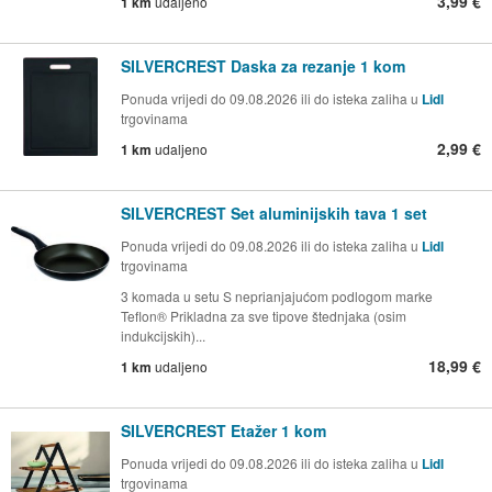
3,99 €
1 km
udaljeno
SILVERCREST Daska za rezanje 1 kom
Ponuda vrijedi do 09.08.2026 ili do isteka zaliha u
Lidl
trgovinama
2,99 €
1 km
udaljeno
SILVERCREST Set aluminijskih tava 1 set
Ponuda vrijedi do 09.08.2026 ili do isteka zaliha u
Lidl
trgovinama
3 komada u setu S neprianjajućom podlogom marke
Teflon® Prikladna za sve tipove štednjaka (osim
indukcijskih)...
18,99 €
1 km
udaljeno
SILVERCREST Etažer 1 kom
Ponuda vrijedi do 09.08.2026 ili do isteka zaliha u
Lidl
trgovinama