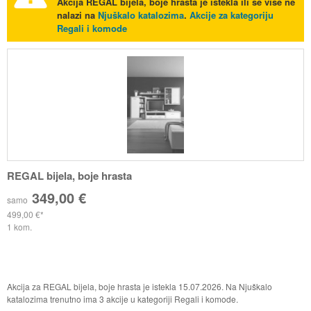
Akcija
REGAL bijela, boje hrasta
je istekla ili se više ne
nalazi na
Njuškalo katalozima
.
Akcije za kategoriju
Regali i komode
REGAL bijela, boje hrasta
349,00 €
samo
499,00 €
1 kom.
Akcija za REGAL bijela, boje hrasta je istekla 15.07.2026. Na Njuškalo
katalozima trenutno ima 3 akcije u kategoriji Regali i komode.