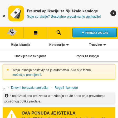
Preuzmi aplikaciju za Njuškalo kataloge
Gdje su akcije? Besplatno preuzimanje aplikacije!
PREDAJ OGLAS
Moja lokacija
Kategorije
Trgovine
Obavijesti o akcijama
Popis za kupnju
Tvoja lokacija postavljena je automatski. Ako nije točna,
možeš ju promijeniti
.
Dnevni boravak namještaj
Regali i komode
* najniža cijena proizvoda u razdoblju od 30 dana prije provođenja
posebnog oblika prodaje.
OVA PONUDA JE ISTEKLA