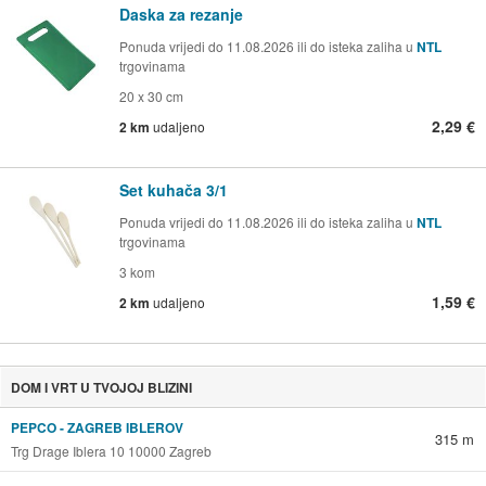
Daska za rezanje
Ponuda vrijedi do 11.08.2026 ili do isteka zaliha u
NTL
trgovinama
20 x 30 cm
2,29 €
2 km
udaljeno
Set kuhača 3/1
Ponuda vrijedi do 11.08.2026 ili do isteka zaliha u
NTL
trgovinama
3 kom
1,59 €
2 km
udaljeno
DOM I VRT U TVOJOJ BLIZINI
PEPCO - ZAGREB IBLEROV
315 m
Trg Drage Iblera 10 10000 Zagreb