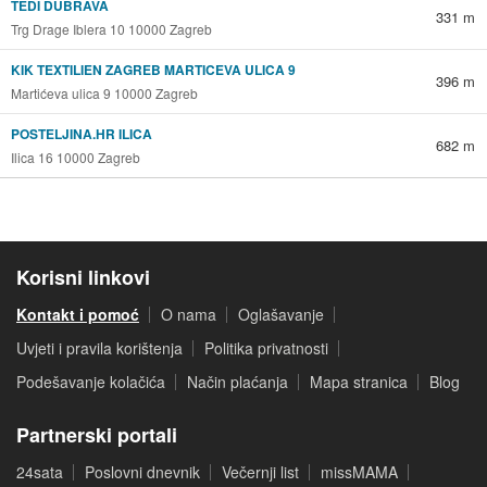
TEDI DUBRAVA
331 m
Trg Drage Iblera 10 10000 Zagreb
KIK TEXTILIEN ZAGREB MARTICEVA ULICA 9
396 m
Martićeva ulica 9 10000 Zagreb
POSTELJINA.HR ILICA
682 m
Ilica 16 10000 Zagreb
Korisni linkovi
Kontakt i pomoć
O nama
Oglašavanje
Uvjeti i pravila korištenja
Politika privatnosti
Podešavanje kolačića
Način plaćanja
Mapa stranica
Blog
Partnerski portali
24sata
Poslovni dnevnik
Večernji list
missMAMA