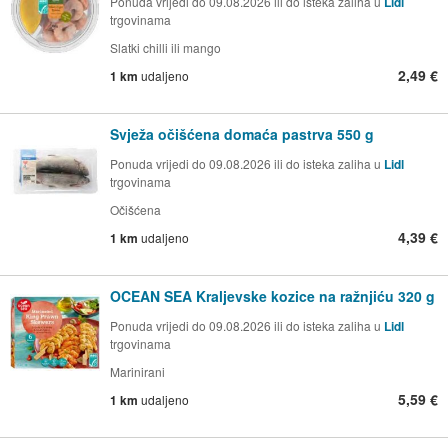
Ponuda vrijedi do 09.08.2026 ili do isteka zaliha u
Lidl
trgovinama
Slatki chilli ili mango
2,49 €
1 km
udaljeno
Svježa očišćena domaća pastrva 550 g
Ponuda vrijedi do 09.08.2026 ili do isteka zaliha u
Lidl
trgovinama
Očišćena
4,39 €
1 km
udaljeno
OCEAN SEA Kraljevske kozice na ražnjiću 320 g
Ponuda vrijedi do 09.08.2026 ili do isteka zaliha u
Lidl
trgovinama
Marinirani
5,59 €
1 km
udaljeno