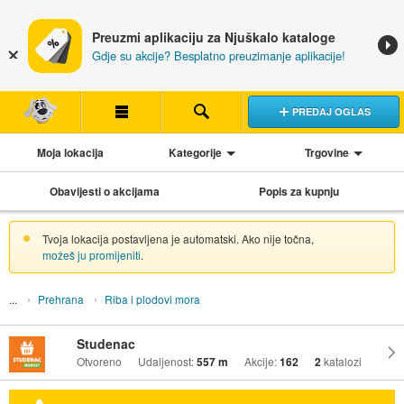
Preuzmi aplikaciju za Njuškalo kataloge
Gdje su akcije? Besplatno preuzimanje aplikacije!
PREDAJ OGLAS
Moja lokacija
Kategorije
Trgovine
Obavijesti o akcijama
Popis za kupnju
Tvoja lokacija postavljena je automatski. Ako nije točna,
možeš ju promijeniti
.
Prehrana
Riba i plodovi mora
Studenac
Otvoreno
Udaljenost:
557 m
Akcije:
162
2
katalozi