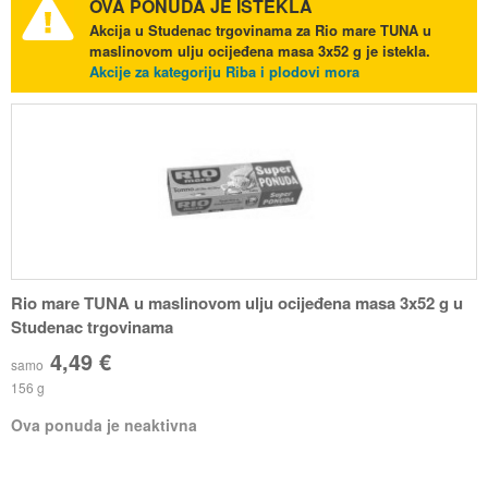
OVA PONUDA JE ISTEKLA
Akcija u Studenac trgovinama za Rio mare TUNA u
maslinovom ulju ocijeđena masa 3x52 g je istekla.
Akcije za kategoriju Riba i plodovi mora
Rio mare TUNA u maslinovom ulju ocijeđena masa 3x52 g u
Studenac trgovinama
4,49 €
samo
156 g
Ova ponuda je neaktivna