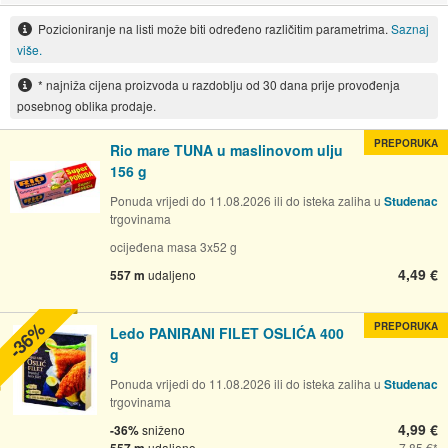
Pozicioniranje na listi može biti određeno različitim parametrima.
Saznaj
više.
* najniža cijena proizvoda u razdoblju od 30 dana prije provođenja
posebnog oblika prodaje.
PREPORUKA
Rio mare TUNA u maslinovom ulju
156 g
Ponuda vrijedi do 11.08.2026 ili do isteka zaliha u
Studenac
trgovinama
ocijeđena masa 3x52 g
4,49 €
557 m
udaljeno
-36%
PREPORUKA
Ledo PANIRANI FILET OSLIĆA 400
g
Ponuda vrijedi do 11.08.2026 ili do isteka zaliha u
Studenac
trgovinama
4,99 €
-36%
sniženo
udaljeno
7,85 €