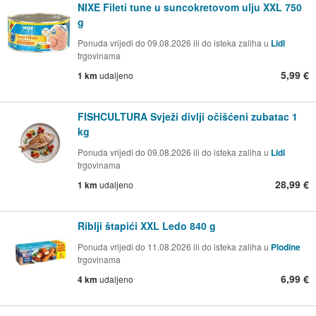
NIXE Fileti tune u suncokretovom ulju XXL 750
g
Ponuda vrijedi do 09.08.2026 ili do isteka zaliha u
Lidl
trgovinama
5,99 €
1 km
udaljeno
FISHCULTURA Svježi divlji očišćeni zubatac 1
kg
Ponuda vrijedi do 09.08.2026 ili do isteka zaliha u
Lidl
trgovinama
28,99 €
1 km
udaljeno
Riblji štapići XXL Ledo 840 g
Ponuda vrijedi do 11.08.2026 ili do isteka zaliha u
Plodine
trgovinama
6,99 €
4 km
udaljeno