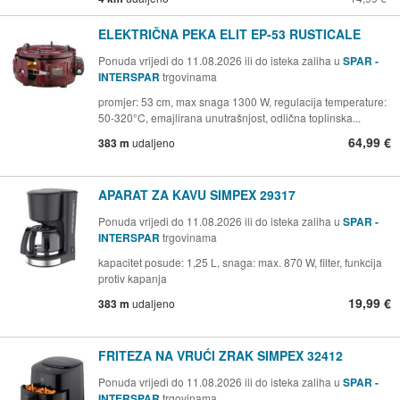
ELEKTRIČNA PEKA ELIT EP-53 RUSTICALE
Ponuda vrijedi do 11.08.2026 ili do isteka zaliha u
SPAR -
INTERSPAR
trgovinama
promjer: 53 cm, max snaga 1300 W, regulacija temperature:
50-320°C, emajlirana unutrašnjost, odlična toplinska...
64,99 €
383 m
udaljeno
APARAT ZA KAVU SIMPEX 29317
Ponuda vrijedi do 11.08.2026 ili do isteka zaliha u
SPAR -
INTERSPAR
trgovinama
kapacitet posude: 1,25 L, snaga: max. 870 W, filter, funkcija
protiv kapanja
19,99 €
383 m
udaljeno
FRITEZA NA VRUĆI ZRAK SIMPEX 32412
Ponuda vrijedi do 11.08.2026 ili do isteka zaliha u
SPAR -
INTERSPAR
trgovinama