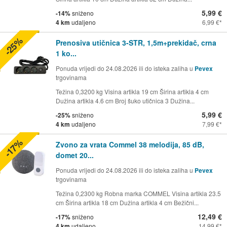
5,99 €
-14%
sniženo
4 km
udaljeno
6,99 €
-25%
Prenosiva utičnica 3-STR, 1,5m+prekidač, crna
1 ko...
Ponuda vrijedi do 24.08.2026 ili do isteka zaliha u
Pevex
trgovinama
Težina 0,3200 kg Visina artikla 19 cm Širina artikla 4 cm
Dužina artikla 4.6 cm Broj šuko utičnica 3 Dužina...
5,99 €
-25%
sniženo
4 km
udaljeno
7,99 €
-17%
Zvono za vrata Commel 38 melodija, 85 dB,
domet 20...
Ponuda vrijedi do 24.08.2026 ili do isteka zaliha u
Pevex
trgovinama
Težina 0,2300 kg Robna marka COMMEL Visina artikla 23.5
cm Širina artikla 18 cm Dužina artikla 4 cm Bežični...
12,49 €
-17%
sniženo
4 km
udaljeno
14,99 €