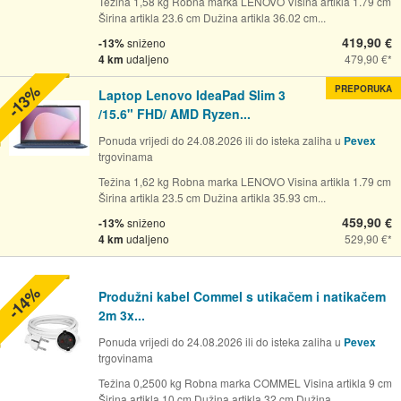
Težina 1,58 kg Robna marka LENOVO Visina artikla 1.79 cm
Širina artikla 23.6 cm Dužina artikla 36.02 cm...
419,90 €
-13%
sniženo
4 km
udaljeno
479,90 €
-13%
PREPORUKA
Laptop Lenovo IdeaPad Slim 3
/15.6" FHD/ AMD Ryzen...
Ponuda vrijedi do 24.08.2026 ili do isteka zaliha u
Pevex
trgovinama
Težina 1,62 kg Robna marka LENOVO Visina artikla 1.79 cm
Širina artikla 23.5 cm Dužina artikla 35.93 cm...
459,90 €
-13%
sniženo
4 km
udaljeno
529,90 €
-14%
Produžni kabel Commel s utikačem i natikačem
2m 3x...
Ponuda vrijedi do 24.08.2026 ili do isteka zaliha u
Pevex
trgovinama
Težina 0,2500 kg Robna marka COMMEL Visina artikla 9 cm
Širina artikla 10 cm Dužina artikla 32 cm Dužina...