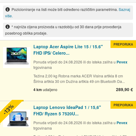
Pozicioniranje na listi može biti određeno različitim parametrima.
Saznaj
više.
* najniža cijena proizvoda u razdoblju od 30 dana prije provođenja
posebnog oblika prodaje.
PREPORUKA
Laptop Acer Aspire Lite 15 / 15.6"
FHD IPS/ Celero...
Ponuda vrijedi do 24.08.2026 ili do isteka zaliha u
Pevex
trgovinama
Težina 2,00 kg Robna marka ACER Visina artikla 8 cm
Širina artikla 30 cm Dužina artikla 49 cm Bluetooth Da...
289,90 €
4 km
udaljeno
-13%
PREPORUKA
Laptop Lenovo IdeaPad 1 / 15,6"
FHD/ Ryzen 5 7520U...
Ponuda vrijedi do 24.08.2026 ili do isteka zaliha u
Pevex
trgovinama