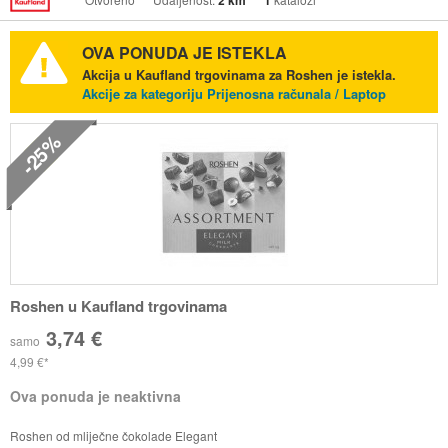
2 km
1
OVA PONUDA JE ISTEKLA
Akcija u Kaufland trgovinama za Roshen je istekla.
Akcije za kategoriju Prijenosna računala / Laptop
-25%
Roshen u Kaufland trgovinama
3,74 €
samo
4,99 €
Ova ponuda je neaktivna
Roshen od mliječne čokolade Elegant