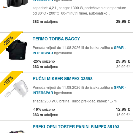
kapacitet: 4,2 L, snaga: 1300 W, podešavanje temperature
od 80°C - 200°C, 60-minutni timer, automatsko...
39,99 €
383 m
udaljeno
-25%
TERMO TORBA BAGGY
Ponuda vrijedi do 11.08.2026 ili do isteka zaliha u
SPAR -
INTERSPAR
trgovinama
29,99 €
-25%
sniženo
383 m
udaljeno
39,99 €
-19%
RUČNI MIKSER SIMPEX 33598
Ponuda vrijedi do 11.08.2026 ili do isteka zaliha u
SPAR -
INTERSPAR
trgovinama
snaga: 250 W, 6 brzina, Turbo prekidač, kabel: 1,5 m
12,99 €
-19%
sniženo
383 m
udaljeno
15,99 €
PREKLOPNI TOSTER PANINI SIMPEX 35193