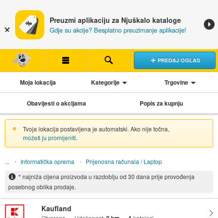
Preuzmi aplikaciju za Njuškalo kataloge
Gdje su akcije? Besplatno preuzimanje aplikacije!
PREDAJ OGLAS
Moja lokacija
Kategorije
Trgovine
Obavijesti o akcijama
Popis za kupnju
Tvoja lokacija postavljena je automatski. Ako nije točna,
možeš ju promijeniti
.
Informatička oprema
Prijenosna računala / Laptop
* najniža cijena proizvoda u razdoblju od 30 dana prije provođenja
posebnog oblika prodaje.
Kaufland
Otvoreno
Udaljenost:
katalozi