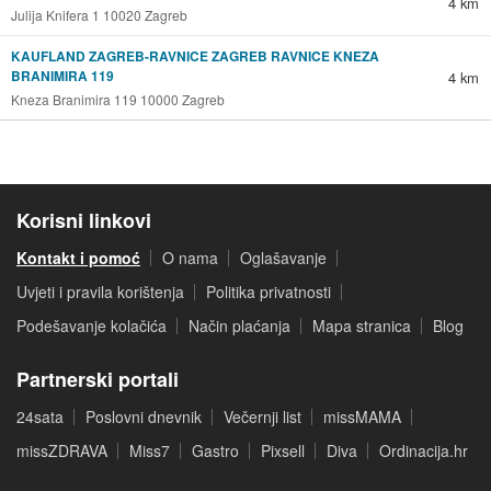
4 km
Julija Knifera 1 10020 Zagreb
KAUFLAND ZAGREB-RAVNICE ZAGREB RAVNICE KNEZA
BRANIMIRA 119
4 km
Kneza Branimira 119 10000 Zagreb
Korisni linkovi
Kontakt i pomoć
O nama
Oglašavanje
Uvjeti i pravila korištenja
Politika privatnosti
Podešavanje kolačića
Način plaćanja
Mapa stranica
Blog
Partnerski portali
24sata
Poslovni dnevnik
Večernji list
missMAMA
missZDRAVA
Miss7
Gastro
Pixsell
Diva
Ordinacija.hr