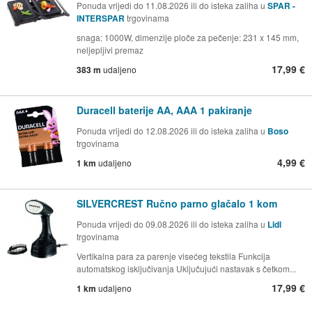
Ponuda vrijedi do 11.08.2026 ili do isteka zaliha u
SPAR -
INTERSPAR
trgovinama
snaga: 1000W, dimenzije ploče za pečenje: 231 x 145 mm,
neljepljivi premaz
17,99 €
383 m
udaljeno
Duracell baterije AA, AAA 1 pakiranje
Ponuda vrijedi do 12.08.2026 ili do isteka zaliha u
Boso
trgovinama
4,99 €
1 km
udaljeno
SILVERCREST Ručno parno glačalo 1 kom
Ponuda vrijedi do 09.08.2026 ili do isteka zaliha u
Lidl
trgovinama
Vertikalna para za parenje visećeg tekstila Funkcija
automatskog isključivanja Uključujući nastavak s četkom...
17,99 €
1 km
udaljeno