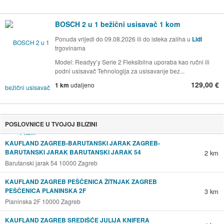
BOSCH 2 u 1 bežični usisavač 1 kom
Ponuda vrijedi do 09.08.2026 ili do isteka zaliha u
Lidl
trgovinama
Model: Readyy’y Serie 2 Fleksibilna uporaba kao ručni ili
podni usisavač Tehnologija za usisavanje bez...
129,00 €
1 km
udaljeno
POSLOVNICE U TVOJOJ BLIZINI
KAUFLAND ZAGREB-BARUTANSKI JARAK ZAGREB-
BARUTANSKI JARAK BARUTANSKI JARAK 54
2 km
Barutanski jarak 54 10000 Zagreb
KAUFLAND ZAGREB PEŠČENICA ŽITNJAK ZAGREB
PEŠČENICA PLANINSKA 2F
3 km
Planinska 2F 10000 Zagreb
KAUFLAND ZAGREB SREDIŠĆE JULIJA KNIFERA