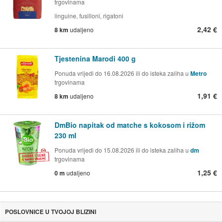
trgovinama
linguine, fusilloni, rigatoni
2,42 €
8 km
udaljeno
Tjestenina Marodi 400 g
Ponuda vrijedi do 16.08.2026 ili do isteka zaliha u
Metro
trgovinama
1,91 €
8 km
udaljeno
DmBio napitak od matche s kokosom i rižom
230 ml
Ponuda vrijedi do 15.08.2026 ili do isteka zaliha u
dm
trgovinama
1,25 €
0 m
udaljeno
POSLOVNICE U TVOJOJ BLIZINI