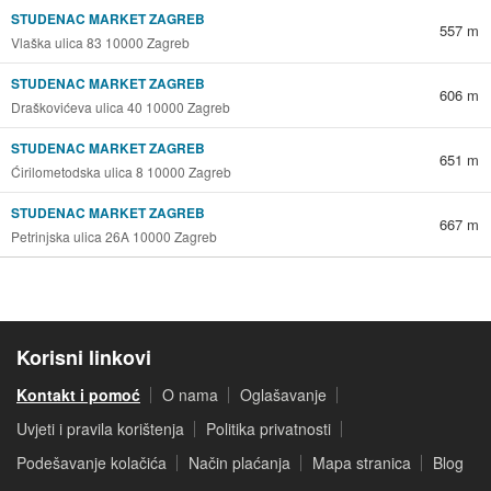
STUDENAC MARKET ZAGREB
557 m
Vlaška ulica 83 10000 Zagreb
STUDENAC MARKET ZAGREB
606 m
Draškovićeva ulica 40 10000 Zagreb
STUDENAC MARKET ZAGREB
651 m
Ćirilometodska ulica 8 10000 Zagreb
STUDENAC MARKET ZAGREB
667 m
Petrinjska ulica 26A 10000 Zagreb
Korisni linkovi
Kontakt i pomoć
O nama
Oglašavanje
Uvjeti i pravila korištenja
Politika privatnosti
Podešavanje kolačića
Način plaćanja
Mapa stranica
Blog