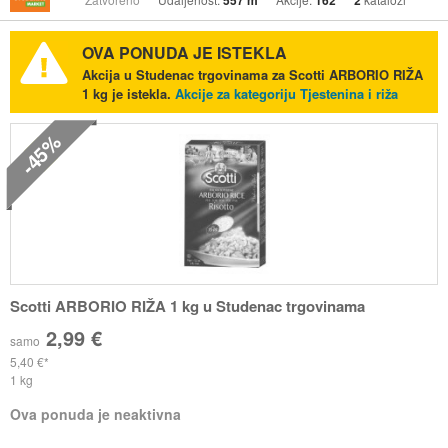
557 m
162
2
OVA PONUDA JE ISTEKLA
Akcija u Studenac trgovinama za Scotti ARBORIO RIŽA
1 kg je istekla.
Akcije za kategoriju Tjestenina i riža
-45%
Scotti ARBORIO RIŽA 1 kg u Studenac trgovinama
2,99 €
samo
5,40 €
1 kg
Ova ponuda je neaktivna