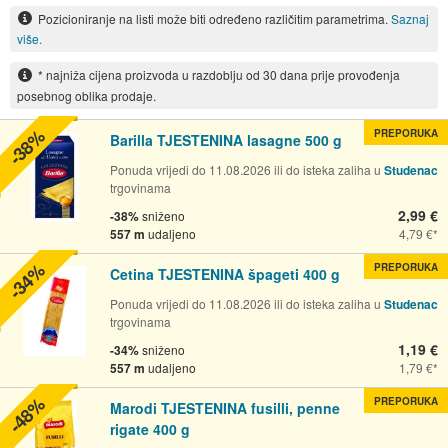
Pozicioniranje na listi može biti određeno različitim parametrima.
Saznaj
više.
* najniža cijena proizvoda u razdoblju od 30 dana prije provođenja
posebnog oblika prodaje.
-38%
PREPORUKA
Barilla TJESTENINA lasagne 500 g
Ponuda vrijedi do 11.08.2026 ili do isteka zaliha u
Studenac
trgovinama
2,99 €
-38%
sniženo
557 m
udaljeno
4,79 €
-34%
PREPORUKA
Cetina TJESTENINA špageti 400 g
Ponuda vrijedi do 11.08.2026 ili do isteka zaliha u
Studenac
trgovinama
1,19 €
-34%
sniženo
557 m
udaljeno
1,79 €
-48%
PREPORUKA
Marodi TJESTENINA fusilli, penne
rigate 400 g