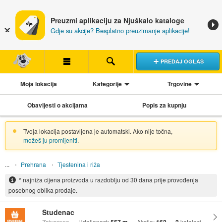
Preuzmi aplikaciju za Njuškalo kataloge
Gdje su akcije? Besplatno preuzimanje aplikacije!
PREDAJ OGLAS
Moja lokacija
Kategorije
Trgovine
Obavijesti o akcijama
Popis za kupnju
Tvoja lokacija postavljena je automatski. Ako nije točna,
možeš ju promijeniti
.
Prehrana
Tjestenina i riža
* najniža cijena proizvoda u razdoblju od 30 dana prije provođenja
posebnog oblika prodaje.
Studenac
Zatvoreno
Udaljenost:
Akcije:
katalozi