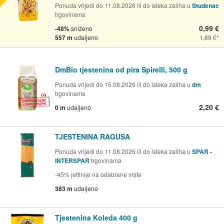
Ponuda vrijedi do 11.08.2026 ili do isteka zaliha u
Studenac
trgovinama
0,99 €
-48%
sniženo
557 m
udaljeno
1,89 €
DmBio tjestenina od pira Spirelli, 500 g
Ponuda vrijedi do 15.08.2026 ili do isteka zaliha u
dm
trgovinama
2,20 €
0 m
udaljeno
TJESTENINA RAGUSA
Ponuda vrijedi do 11.08.2026 ili do isteka zaliha u
SPAR -
INTERSPAR
trgovinama
-45% jeftinije na odabrane vrste
383 m
udaljeno
Tjestenina Koleda 400 g