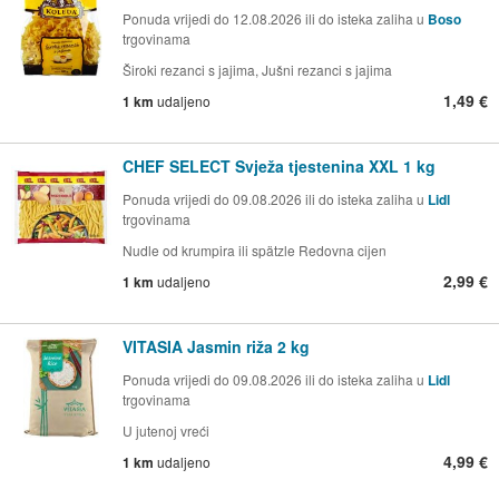
Ponuda vrijedi do 12.08.2026 ili do isteka zaliha u
Boso
trgovinama
Široki rezanci s jajima, Jušni rezanci s jajima
1,49 €
1 km
udaljeno
CHEF SELECT Svježa tjestenina XXL 1 kg
Ponuda vrijedi do 09.08.2026 ili do isteka zaliha u
Lidl
trgovinama
Nudle od krumpira ili spätzle Redovna cijen
2,99 €
1 km
udaljeno
VITASIA Jasmin riža 2 kg
Ponuda vrijedi do 09.08.2026 ili do isteka zaliha u
Lidl
trgovinama
U jutenoj vreći
4,99 €
1 km
udaljeno