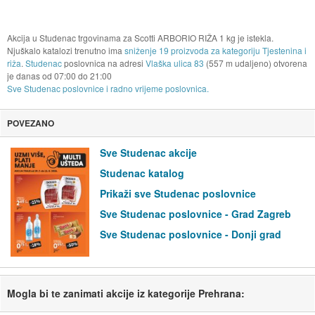
Akcija u Studenac trgovinama za Scotti ARBORIO RIŽA 1 kg je istekla.
Njuškalo katalozi trenutno ima
sniženje 19 proizvoda za kategoriju Tjestenina i
riža
.
Studenac
poslovnica na adresi
Vlaška ulica 83
(557 m udaljeno) otvorena
je danas od
07:00
do
21:00
Sve Studenac poslovnice i radno vrijeme poslovnica.
POVEZANO
Sve Studenac akcije
Studenac katalog
Prikaži sve Studenac poslovnice
Sve Studenac poslovnice - Grad Zagreb
Sve Studenac poslovnice - Donji grad
Mogla bi te zanimati akcije iz kategorije Prehrana: