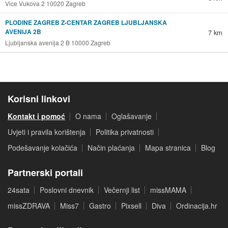
Vice Vukova 2 10020 Zagreb
PLODINE ZAGREB Z-CENTAR ZAGREB LJUBLJANSKA
AVENIJA 2B
7 km
Ljubljanska avenija 2 B 10000 Zagreb
Korisni linkovi
Kontakt i pomoć
O nama
Oglašavanje
Uvjeti i pravila korištenja
Politika privatnosti
Podešavanje kolačića
Način plaćanja
Mapa stranica
Blog
Partnerski portali
24sata
Poslovni dnevnik
Večernji list
missMAMA
missZDRAVA
Miss7
Gastro
Pixsell
Diva
Ordinacija.hr