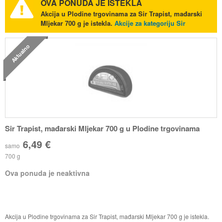
OVA PONUDA JE ISTEKLA
Akcija u Plodine trgovinama za Sir Trapist, mađarski
Mljekar 700 g je istekla.
Akcije za kategoriju Sir
Aktualno
Sir Trapist, mađarski Mljekar 700 g u Plodine trgovinama
6,49 €
samo
700 g
Ova ponuda je neaktivna
Akcija u Plodine trgovinama za Sir Trapist, mađarski Mljekar 700 g je istekla.