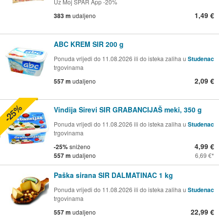
Uz Moj SPAR App -20%
1,49 €
383 m
udaljeno
ABC KREM SIR 200 g
Ponuda vrijedi do 11.08.2026 ili do isteka zaliha u
Studenac
trgovinama
2,09 €
557 m
udaljeno
-25%
Vindija Sirevi SIR GRABANCIJAŠ meki, 350 g
Ponuda vrijedi do 11.08.2026 ili do isteka zaliha u
Studenac
trgovinama
4,99 €
-25%
sniženo
557 m
udaljeno
6,69 €
Paška sirana SIR DALMATINAC 1 kg
Ponuda vrijedi do 11.08.2026 ili do isteka zaliha u
Studenac
trgovinama
22,99 €
557 m
udaljeno