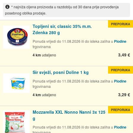
* najniža cijena proizvoda u razdoblju od 30 dana prije provođenja
posebnog oblika prodaje.
PREPORUKA
Topljeni sir, classic 35% m.m.
Zdenka 280 g
Ponuda vrijedi do 11.08.2026 ili do isteka zaliha u
Plodine
trgovinama
3,49 €
4 km
udaljeno
PREPORUKA
Sir svježi, posni Doline 1 kg
Ponuda vrijedi do 11.08.2026 ili do isteka zaliha u
Plodine
trgovinama
3,29 €
4 km
udaljeno
PREPORUKA
Mozzarella XXL Nonno Nanni 3x 125
g
Ponuda vrijedi do 11.08.2026 ili do isteka zaliha u
Plodine
trgovinama