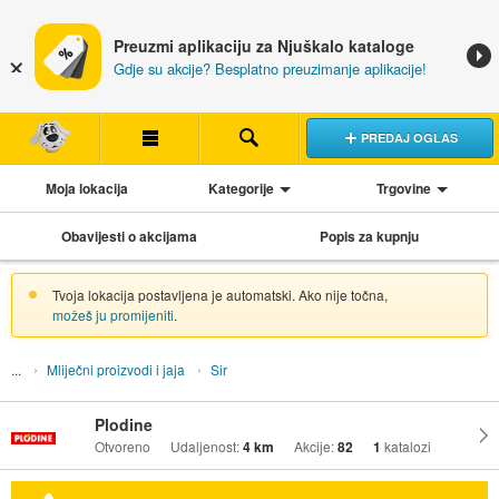
Preuzmi aplikaciju za Njuškalo kataloge
Gdje su akcije? Besplatno preuzimanje aplikacije!
PREDAJ OGLAS
Moja lokacija
Kategorije
Trgovine
Obavijesti o akcijama
Popis za kupnju
Tvoja lokacija postavljena je automatski. Ako nije točna,
možeš ju promijeniti
.
Mliječni proizvodi i jaja
Sir
Plodine
Otvoreno
Udaljenost:
4 km
Akcije:
82
1
katalozi