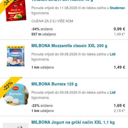
-34%
Ponuda vrijedi do 11.08.2026 ili do isteka zaliha u
Studenac
trgovinama
CIJENA ZA 2 ILI VIŠE KOM
0,99 €
-34%
sniženo
557 m
udaljeno
1,49 €
MILBONA Mozzarella classic XXL 250 g
Ponuda vrijedi do 09.08.2026 ili do isteka zaliha u
Lidl
trgovinama
1,49 €
1 km
udaljeno
-23%
MILBONA Burrata 125 g
Ponuda vrijedi do 09.08.2026 ili do isteka zaliha u
Lidl
trgovinama
1,69 €
-23%
sniženo
1 km
udaljeno
2,19 €
MILBONA Jogurt na grčki način XXL 1,1 kg