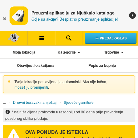
Preuzmi aplikaciju za Njuškalo kataloge
Gdje su akcije? Besplatno preuzimanje aplikacije!
PREDAJ OGLAS
Moja lokacija
Kategorije
Trgovine
Obavijesti o akcijama
Popis za kupnju
Tvoja lokacija postavljena je automatski. Ako nije točna,
možeš ju promijeniti
.
Dnevni boravak namještaj
Sjedeće garniture
* najniža cijena proizvoda u razdoblju od 30 dana prije provođenja
posebnog oblika prodaje.
OVA PONUDA JE ISTEKLA