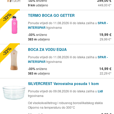
299,00 €
-33%
sniženo
9 km
udaljeno
449,00 €
-33%
TERMO BOCA GO GETTER
Ponuda vrijedi do 11.08.2026 ili do isteka zaliha u
SPAR -
INTERSPAR
trgovinama
19,99 €
-33%
sniženo
383 m
udaljeno
29,99 €
-33%
BOCA ZA VODU EQUA
Ponuda vrijedi do 11.08.2026 ili do isteka zaliha u
SPAR -
INTERSPAR
trgovinama
14,99 €
-33%
sniženo
383 m
udaljeno
22,29 €
SILVERCREST Vatrostalna posuda 1 kom
Ponuda vrijedi do 09.08.2026 ili do isteka zaliha u
Lidl
trgovinama
Od visokokvalitetnog i robusnog borosilikatskog stakla
Otporno na temperaturu do 300°C