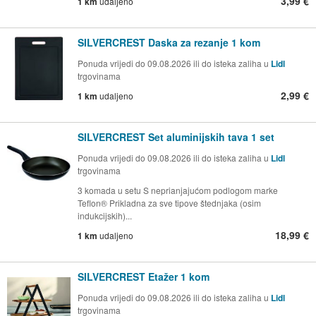
3,99 €
1 km
udaljeno
SILVERCREST Daska za rezanje 1 kom
Ponuda vrijedi do 09.08.2026 ili do isteka zaliha u
Lidl
trgovinama
2,99 €
1 km
udaljeno
SILVERCREST Set aluminijskih tava 1 set
Ponuda vrijedi do 09.08.2026 ili do isteka zaliha u
Lidl
trgovinama
3 komada u setu S neprianjajućom podlogom marke
Teflon® Prikladna za sve tipove štednjaka (osim
indukcijskih)...
18,99 €
1 km
udaljeno
SILVERCREST Etažer 1 kom
Ponuda vrijedi do 09.08.2026 ili do isteka zaliha u
Lidl
trgovinama