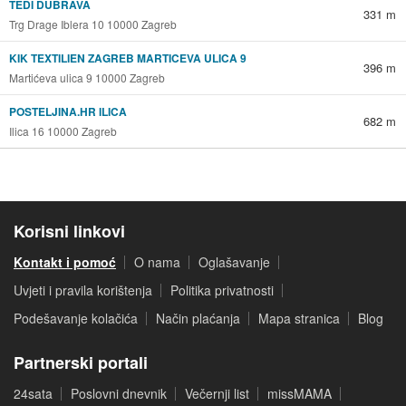
TEDI DUBRAVA
331 m
Trg Drage Iblera 10 10000 Zagreb
KIK TEXTILIEN ZAGREB MARTICEVA ULICA 9
396 m
Martićeva ulica 9 10000 Zagreb
POSTELJINA.HR ILICA
682 m
Ilica 16 10000 Zagreb
Korisni linkovi
Kontakt i pomoć
O nama
Oglašavanje
Uvjeti i pravila korištenja
Politika privatnosti
Podešavanje kolačića
Način plaćanja
Mapa stranica
Blog
Partnerski portali
24sata
Poslovni dnevnik
Večernji list
missMAMA