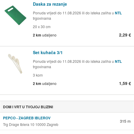
Daska za rezanje
Ponuda vrijedi do 11.08.2026 ili do isteka zaliha u
NTL
trgovinama
20 x 30 cm
2,29 €
2 km
udaljeno
Set kuhača 3/1
Ponuda vrijedi do 11.08.2026 ili do isteka zaliha u
NTL
trgovinama
3 kom
1,59 €
2 km
udaljeno
DOM I VRT U TVOJOJ BLIZINI
PEPCO - ZAGREB IBLEROV
315 m
Trg Drage Iblera 10 10000 Zagreb