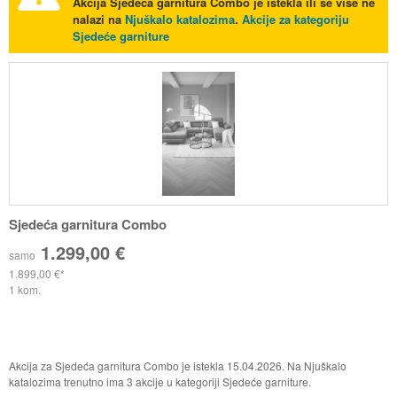
Akcija
Sjedeća garnitura Combo
je istekla ili se više ne
nalazi na
Njuškalo katalozima
.
Akcije za kategoriju
Sjedeće garniture
Sjedeća garnitura Combo
1.299,00 €
samo
1.899,00 €
1 kom.
Akcija za Sjedeća garnitura Combo je istekla 15.04.2026. Na Njuškalo
katalozima trenutno ima 3 akcije u kategoriji Sjedeće garniture.